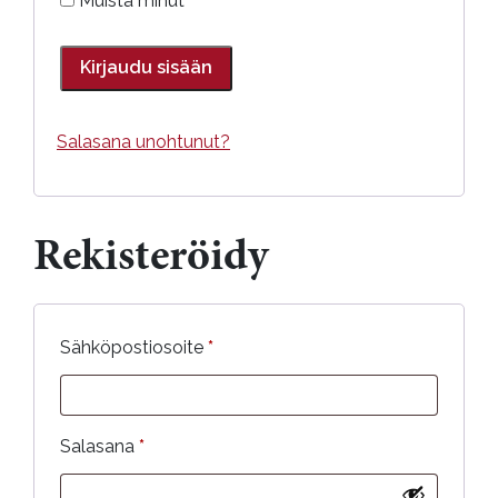
Muista minut
Kirjaudu sisään
Salasana unohtunut?
Rekisteröidy
Vaaditaan
Sähköpostiosoite
*
Vaaditaan
Salasana
*