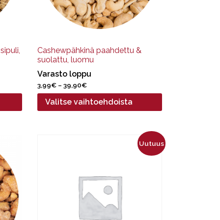
tuotteen
sivulla.
ipuli,
Cashewpähkinä paahdettu &
suolattu, luomu
Varasto loppu
Hintaluokka:
3,99
€
–
39,90
€
3,99€
Valitse vaihtoehdoista
-
39,90€
Tällä
Uutuus
tuotteella
on
useampi
muunnelma.
Voit
tehdä