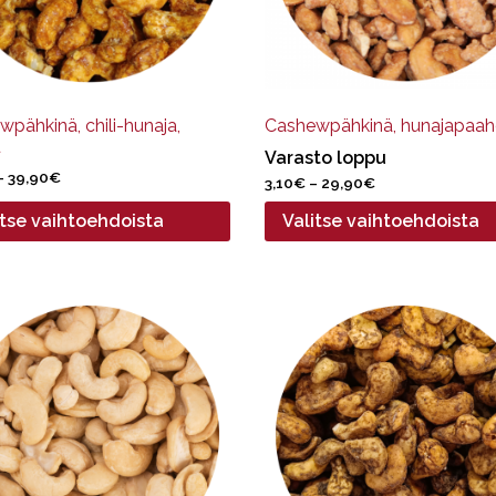
at
valinnat
een
tuotteen
.
sivulla.
pähkinä, chili-hunaja,
Cashewpähkinä, hunajapaah
u
Varasto loppu
Hintaluokka:
–
39,90
€
Hintaluokka:
3,10
€
–
29,90
€
3,99€
3,10€
itse vaihtoehdoista
Valitse vaihtoehdoista
-
-
39,90€
29,90€
Tällä
ella
tuotteella
on
pi
useampi
elma.
muunnelma.
Voit
tehdä
at
valinnat