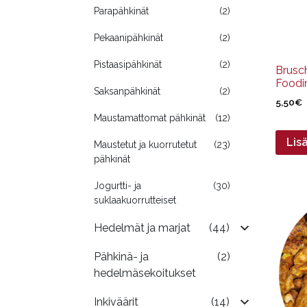
Parapähkinät
(2)
Pekaanipähkinät
(2)
Pistaasipähkinät
(2)
Brusc
Foodin
Saksanpähkinät
(2)
5,50
€
Maustamattomat pähkinät
(12)
Lis
Maustetut ja kuorrutetut
(23)
pähkinät
Jogurtti- ja
(30)
Tällä
suklaakuorrutteiset
tuotte
Hedelmät ja marjat
(44)
on
useam
Pähkinä- ja
(2)
muunn
hedelmäsekoitukset
Voit
tehdä
Inkiväärit
(14)