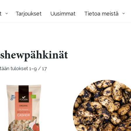
t
Tarjoukset
Uusimmat
Tietoa meistä
shewpähkinät
ään tulokset 1–9 / 17
Tällä
tuotteella
on
useampi
muunnelma.
Voit
tehdä
valinnat