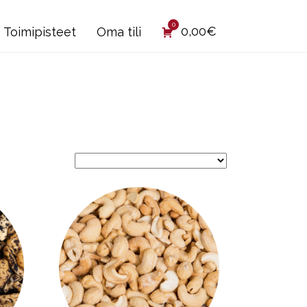
0
0,00
€
Toimipisteet
Oma tili
Tällä
tuotteella
on
useampi
muunnelma.
Voit
tehdä
valinnat