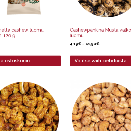
tuotteen
sivulla.
hetta cashew, luomu,
Cashewpähkinä Musta valkos
, 120 g
luomu
Hintaluokka:
4,19
€
–
41,90
€
4,19€
-
ää ostoskoriin
Valitse vaihtoehdoista
41,90€
Tällä
ella
tuotteella
on
pi
useampi
elma.
muunnelma.
Voit
tehdä