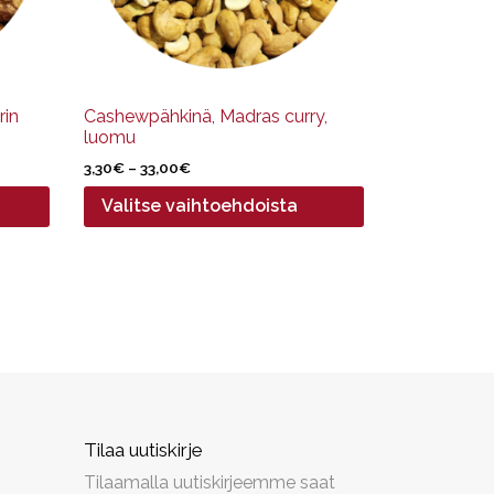
tuotteen
sivulla.
rin
Cashewpähkinä, Madras curry,
luomu
Hintaluokka:
3,30
€
–
33,00
€
3,30€
Valitse vaihtoehdoista
-
33,00€
Tilaa uutiskirje
Tilaamalla uutiskirjeemme saat