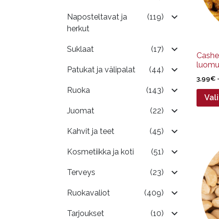
valinn
tuott
Naposteltavat ja
(119)
sivulla
herkut
Suklaat
(17)
Cashew
luom
Patukat ja välipalat
(44)
3,99
€
Ruoka
(143)
Val
Juomat
(22)
Kahvit ja teet
(45)
Tällä
tuotte
Kosmetiikka ja koti
(51)
on
useam
Terveys
(23)
muunn
Ruokavaliot
(409)
Voit
tehdä
Tarjoukset
(10)
valinn