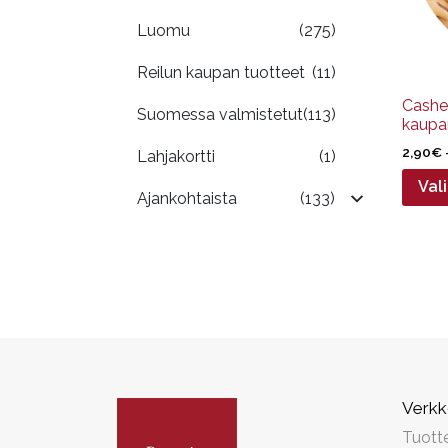
tuott
Luomu
(275)
sivulla
Reilun kaupan tuotteet
(11)
Cashe
Suomessa valmistetut
(113)
kaupa
2,90
€
Lahjakortti
(1)
Val
Ajankohtaista
(133)
Verk
Tuott