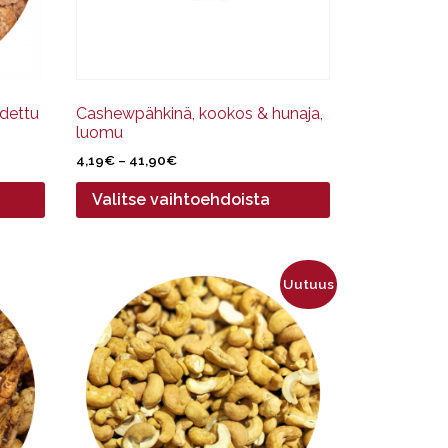
valinnat
tuotteen
sivulla.
dettu
Cashewpähkinä, kookos & hunaja,
luomu
Hintaluokka:
4,19
€
–
41,90
€
4,19€
Valitse vaihtoehdoista
-
41,90€
Tällä
Uutuus
tuotteella
on
useampi
muunnelma.
Voit
tehdä
valinnat