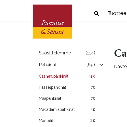
Tuottee
Ca
Suosittelemme
(114)
Pähkinät
(69)
Näytet
Cashewpähkinät
(17)
Hasselpähkinät
(3)
Maapähkinät
(3)
Macadamiapähkinät
(1)
Mantelit
(11)