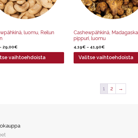
een
tuotteen
.
sivulla.
wpähkinä, luomu, Reilun
Cashewpähkinä, Madagaska
n
pippuri, luomu
Hintaluokka:
Hintaluokka:
–
29,00
€
4,19
€
–
41,90
€
2,90€
4,19€
itse vaihtoehdoista
Valitse vaihtoehdoista
-
-
29,00€
41,90€
1
2
→
kokauppa
eet