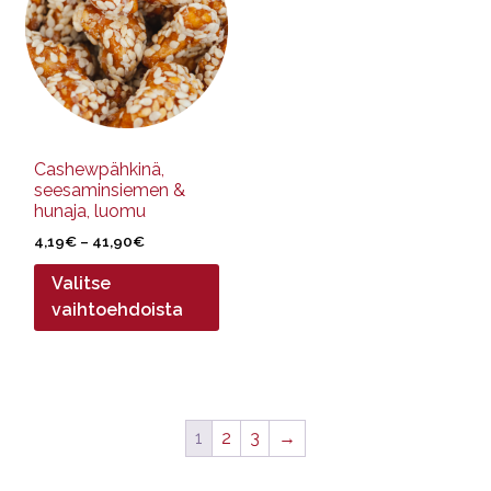
useampi
muunnelma.
Voit
tehdä
valinnat
tuotteen
sivulla.
Cashewpähkinä,
seesaminsiemen &
hunaja, luomu
Hintaluokka:
4,19
€
–
41,90
€
4,19€
Valitse
-
41,90€
vaihtoehdoista
1
2
3
→