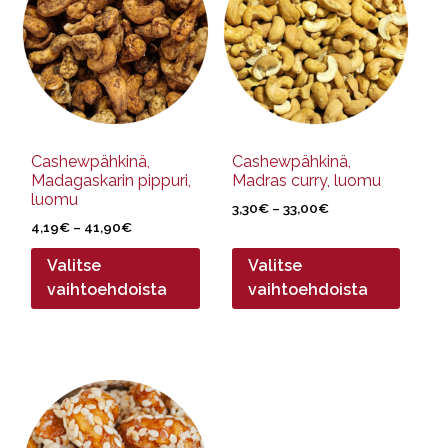
useampi
useampi
muunnelma.
muunnelma.
Voit
Voit
tehdä
tehdä
valinnat
valinnat
tuotteen
tuotteen
sivulla.
sivulla.
Cashewpähkinä,
Cashewpähkinä,
Madagaskarin pippuri,
Madras curry, luomu
luomu
Hintaluokka:
3,30
€
–
33,00
€
Hintaluokka:
4,19
€
–
41,90
€
3,30€
4,19€
-
Valitse
Valitse
-
33,00€
41,90€
vaihtoehdoista
vaihtoehdoista
Tällä
tuotteella
on