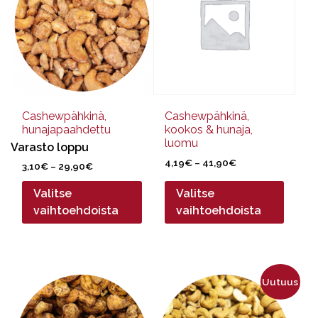
useampi
useampi
muunnelma.
muunnelma.
Voit
Voit
tehdä
tehdä
valinnat
valinnat
tuotteen
tuotteen
sivulla.
sivulla.
Cashewpähkinä,
Cashewpähkinä,
hunajapaahdettu
kookos & hunaja,
luomu
Varasto loppu
Hintaluokka:
4,19
€
–
41,90
€
Hintaluokka:
3,10
€
–
29,90
€
4,19€
3,10€
-
Valitse
Valitse
-
41,90€
29,90€
vaihtoehdoista
vaihtoehdoista
Tällä
Tällä
Uutuus
tuotteella
tuotteella
on
on