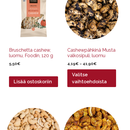
on
useampi
muunnelma.
Voit
tehdä
valinnat
tuotteen
sivulla.
Bruschetta cashew,
Cashewpähkinä Musta
luomu, Foodin, 120 g
valkosipuli, luomu
Hintaluokka:
5,50
€
4,19
€
–
41,90
€
4,19€
Valitse
-
41,90€
Lisää ostoskoriin
vaihtoehdoista
Tällä
Tällä
tuotteella
tuotteella
on
on
useampi
useampi