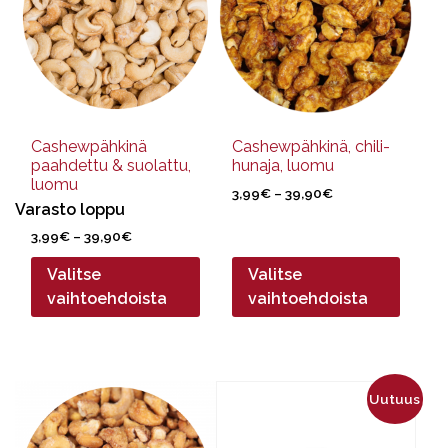
muunnelma.
muunnelma.
Voit
Voit
tehdä
tehdä
valinnat
valinnat
tuotteen
tuotteen
sivulla.
sivulla.
Cashewpähkinä
Cashewpähkinä, chili-
paahdettu & suolattu,
hunaja, luomu
luomu
Hintaluokka:
3,99
€
–
39,90
€
Varasto loppu
3,99€
-
Hintaluokka:
3,99
€
–
39,90
€
39,90€
3,99€
Valitse
Valitse
-
39,90€
vaihtoehdoista
vaihtoehdoista
Tällä
Tällä
Uutuus
tuotteella
tuotteella
on
on