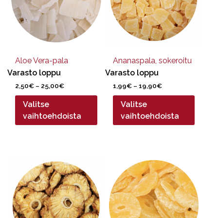
muunnelma.
muunnelma.
Voit
Voit
tehdä
tehdä
valinnat
valinnat
tuotteen
tuotteen
sivulla.
sivulla.
Aloe Vera-pala
Ananaspala, sokeroitu
Varasto loppu
Varasto loppu
Hintaluokka:
Hintaluokka:
2,50
€
–
25,00
€
1,99
€
–
19,90
€
2,50€
1,99€
Valitse
Valitse
-
-
25,00€
19,90€
vaihtoehdoista
vaihtoehdoista
Tällä
Tällä
tuotteella
tuotteella
on
on
useampi
useampi
muunnelma.
muunnelma.