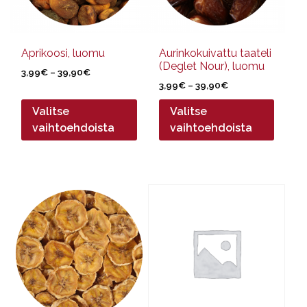
tehdä
tehdä
valinnat
valinnat
tuotteen
tuotteen
sivulla.
sivulla.
Aprikoosi, luomu
Aurinkokuivattu taateli
(Deglet Nour), luomu
Hintaluokka:
3,99
€
–
39,90
€
Hintaluokka:
3,99€
3,99
€
–
39,90
€
3,99€
-
Valitse
Valitse
-
39,90€
39,90€
vaihtoehdoista
vaihtoehdoista
Tällä
Tällä
tuotteella
tuotteella
on
on
useampi
useampi
muunnelma.
muunnelma.
Voit
Voit
tehdä
tehdä
valinnat
valinnat