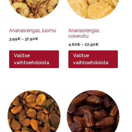
Voit
Voit
tehdä
tehdä
valinnat
valinnat
tuotteen
tuotteen
sivulla.
sivulla.
Ananasrengas, luomu
Ananasrengas,
sokeroitu
Hintaluokka:
3,99
€
–
37,90
€
Hintaluokka:
3,99€
4,60
€
–
22,90
€
4,60€
-
Valitse
Valitse
-
37,90€
22,90€
vaihtoehdoista
vaihtoehdoista
Tällä
Tällä
tuotteella
tuotteella
on
on
useampi
useampi
muunnelma.
muunnelma.
Voit
Voit