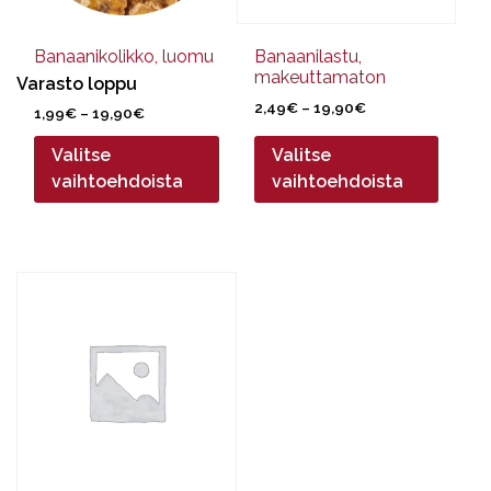
tuotteen
tuotteen
sivulla.
sivulla.
Banaanikolikko, luomu
Banaanilastu,
makeuttamaton
Varasto loppu
Hintaluokka:
2,49
€
–
19,90
€
Hintaluokka:
1,99
€
–
19,90
€
2,49€
1,99€
-
Valitse
Valitse
-
19,90€
19,90€
vaihtoehdoista
vaihtoehdoista
Tällä
tuotteella
on
useampi
muunnelma.
Voit
tehdä
valinnat