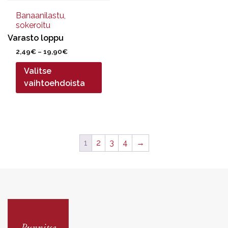
tuotteen
sivulla.
Banaanilastu,
sokeroitu
Varasto loppu
Hintaluokka:
2,49
€
–
19,90
€
2,49€
Valitse
-
19,90€
vaihtoehdoista
1
2
3
4
→