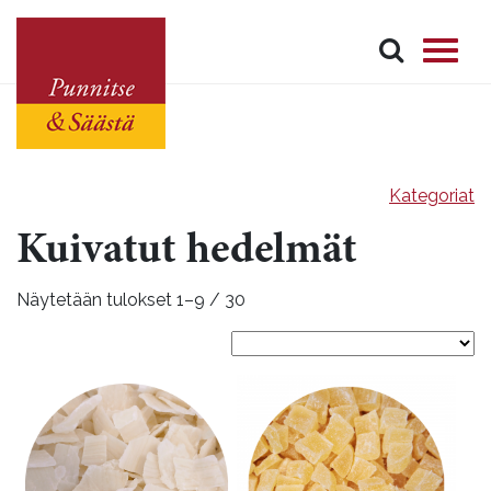
Kategoriat
Kuivatut hedelmät
Näytetään tulokset 1–9 / 30
Tällä
Tällä
tuotteella
tuotteella
on
on
useampi
useampi