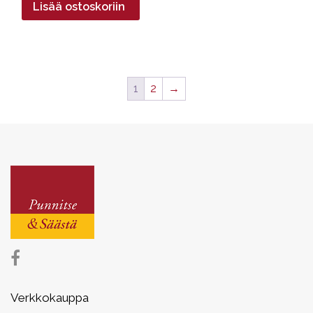
Lisää ostoskoriin
1
2
→
Verkkokauppa