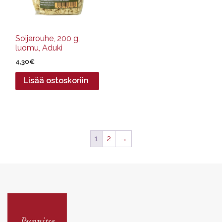
Soijarouhe, 200 g,
luomu, Aduki
4,30
€
Lisää ostoskoriin
1
2
→