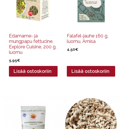
Edamame- ja
Falafel-jauhe 160 g,
mungpapu fettucine,
luomu, Amisa
Explore Cuisine, 200 g,
4,50
€
luomu
5,95
€
Lisää ostoskoriin
Lisää ostoskoriin
Tällä
tuotteella
on
useampi
muunnelma.