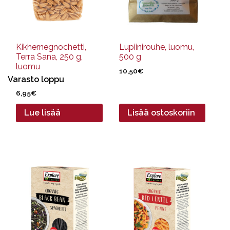
Kikhernegnochetti,
Lupiinirouhe, luomu,
Terra Sana, 250 g,
500 g
luomu
10,50
€
Varasto loppu
6,95
€
Lue lisää
Lisää ostoskoriin