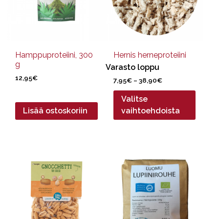
Voit
tehdä
valinnat
tuotteen
sivulla.
Hamppuproteiini, 300
Hernis herneproteiini
g
Varasto loppu
12,95
€
Hintaluokka:
7,95
€
–
38,90
€
7,95€
Valitse
-
38,90€
Lisää ostoskoriin
vaihtoehdoista