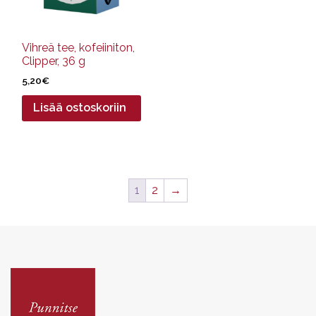
Vihreä tee, kofeiiniton,
Clipper, 36 g
5,20
€
Lisää ostoskoriin
1
2
→