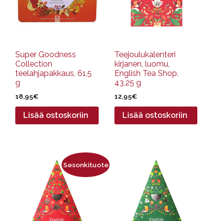
Super Goodness
Teejoulukalenteri
Collection
kirjanen, luomu,
teelahjapakkaus, 61,5
English Tea Shop,
g
43,25 g
18,95
€
12,95
€
Lisää ostoskoriin
Lisää ostoskoriin
Sesonkituote