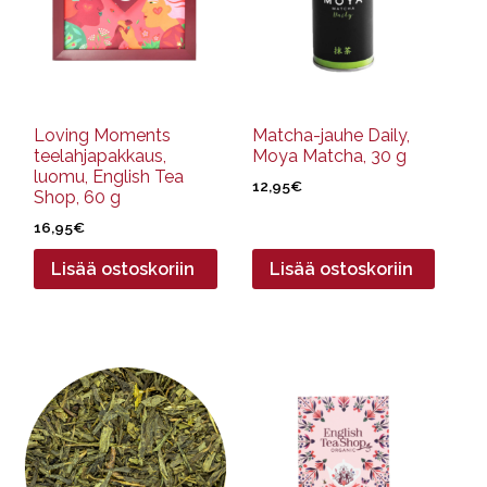
Loving Moments
Matcha-jauhe Daily,
teelahjapakkaus,
Moya Matcha, 30 g
luomu, English Tea
12,95
€
Shop, 60 g
16,95
€
Lisää ostoskoriin
Lisää ostoskoriin
Tällä
tuotteella
on
useampi
muunnelma.