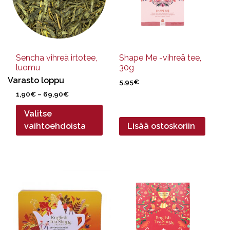
Voit
tehdä
valinnat
tuotteen
sivulla.
Sencha vihreä irtotee,
Shape Me -vihreä tee,
luomu
30g
Varasto loppu
5,95
€
Hintaluokka:
1,90
€
–
69,90
€
1,90€
Valitse
-
69,90€
vaihtoehdoista
Lisää ostoskoriin