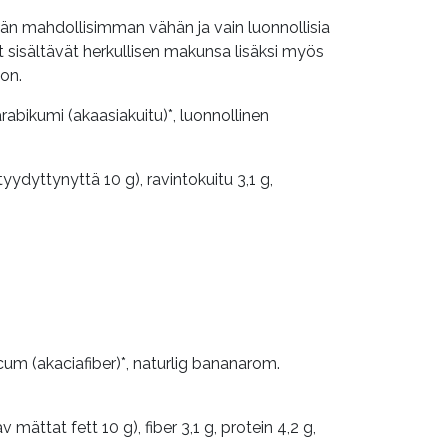
mään mahdollisimman vähän ja vain luonnollisia
 sisältävät herkullisen makunsa lisäksi myös
on.
arabikumi (akaasiakuitu)*, luonnollinen
 tyydyttynyttä 10 g), ravintokuitu 3,1 g,
cum (akaciafiber)*, naturlig bananarom.
 mättat fett 10 g), fiber 3,1 g, protein 4,2 g,