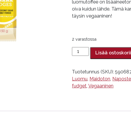
luomutoffee on lisäaineeto
oiva kuidun lähde. Tämä kar
täysin vegaaninen!
2 varastossa
Banaanifudge,
Lisää ostoskori
Super
Fudgio,
150
Tuotetunnus (SKU):
59068
g
Luomu
,
Maidoton
,
Napostel
määrä
fudget
,
Vegaaninen