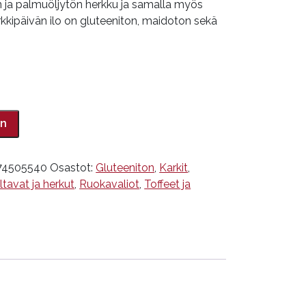
n ja palmuöljytön herkku ja samalla myös
kkipäivän ilo on gluteeniton, maidoton sekä
in
74505540
Osastot:
Gluteeniton
,
Karkit
,
tavat ja herkut
,
Ruokavaliot
,
Toffeet ja