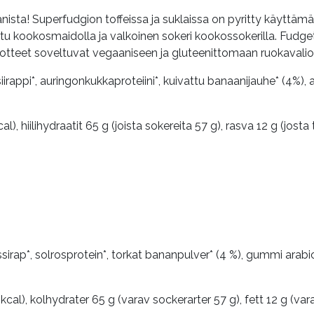
aanista! Superfudgion toffeissa ja suklaissa on pyritty käyttä
u kookosmaidolla ja valkoinen sokeri kookossokerilla. Fudget
tuotteet soveltuvat vegaaniseen ja gluteenittomaan ruokavalio
iirappi*, auringonkukkaproteiini*, kuivattu banaanijauhe* (4%), 
l), hiilihydraatit 65 g (joista sokereita 57 g), rasva 12 g (josta
sirap*, solrosprotein*, torkat bananpulver* (4 %), gummi arabi
cal), kolhydrater 65 g (varav sockerarter 57 g), fett 12 g (varav