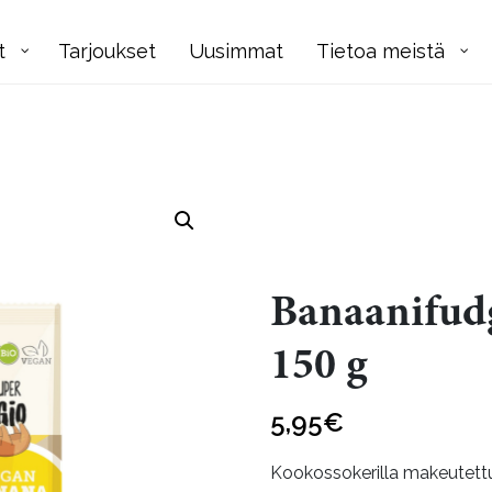
t
Tarjoukset
Uusimmat
Tietoa meistä
Banaanifudg
150 g
5,95
€
Kookossokerilla makeutett