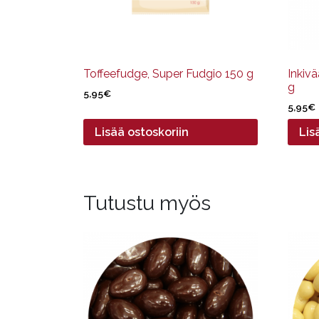
Toffeefudge, Super Fudgio 150 g
Inkivä
g
5,95
€
5,95
€
Lisää ostoskoriin
Lis
Tutustu myös
Tällä
Tällä
tuotteella
tuotte
on
on
useampi
useam
muunnelma.
muun