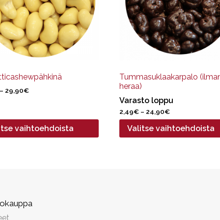
Voit
tehdä
at
valinnat
een
tuotteen
.
sivulla.
tticashewpähkinä
Tummasuklaakarpalo (ilma
heraa)
Hintaluokka:
–
29,90
€
2,99€
Varasto loppu
-
Hintaluokka:
2,49
€
–
24,90
€
29,90€
2,49€
itse vaihtoehdoista
Valitse vaihtoehdoista
-
24,90€
kokauppa
eet