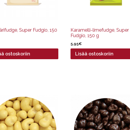
ärifudge, Super Fudgio, 150
Karamelli-limefudge, Super
Fudgio, 150 g
5,95
€
ää ostoskoriin
Lisää ostoskoriin
Tällä
ella
tuotteella
on
pi
useampi
nelma.
muunnelma.