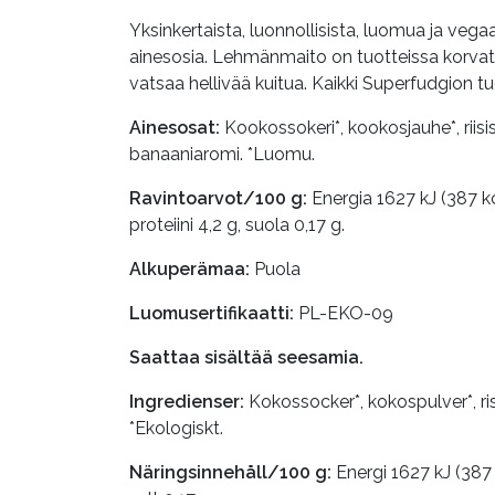
Yksinkertaista, luonnollisista, luomua ja veg
ainesosia. Lehmänmaito on tuotteissa korvatt
vatsaa hellivää kuitua. Kaikki Superfudgion 
Ainesosat:
Kookossokeri*, kookosjauhe*, riisis
banaaniaromi. *Luomu.
Ravintoarvot/100 g:
Energia 1627 kJ (387 kca
proteiini 4,2 g, suola 0,17 g.
Alkuperämaa:
Puola
Luomusertifikaatti:
PL-EKO-09
Saattaa sisältää seesamia.
Ingredienser:
Kokossocker*, kokospulver*, ris
*Ekologiskt.
Näringsinnehåll/100 g:
Energi 1627 kJ (387 k