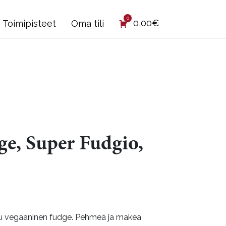
0
0,00
€
Toimipisteet
Oma tili
e, Super Fudgio,
u vegaaninen fudge. Pehmeä ja makea