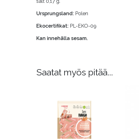
salt 0,17 g.
Ursprungsland:
Polen
Ekocertifikat:
PL-EKO-09
Kan innehålla sesam.
Saatat myös pitää...