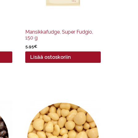
Mansikkafudge, Super Fudgio,
150 g
5,95
€
Lisää ostoskoriin
Tällä
tuotteella
on
useampi
muunnelma.