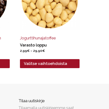
Voit
tehdä
valinnat
tuotteen
sivulla.
n
Jogurttihunajatoffee
Varasto loppu
Hintaluokka:
2,99
€
–
29,90
€
2,99€
-
Valitse vaihtoehdoista
29,90€
Tilaa uutiskirje
Tilaamalla uutiskirjeemme saat