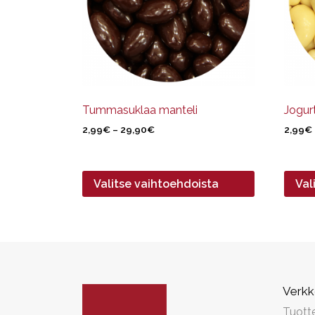
Voit
Voit
tehdä
tehdä
valinnat
valinn
tuotteen
tuott
sivulla.
sivulla
Tummasuklaa manteli
Jogur
Hintaluokka:
2,99
€
–
29,90
€
2,99
€
2,99€
-
29,90€
Valitse vaihtoehdoista
Val
Verk
Tuott