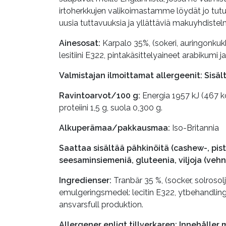
irtoherkkujen valikoimastamme löydät jo tutuks
uusia tuttavuuksia ja yllättäviä makuyhdistel
Ainesosat:
Karpalo 35%, (sokeri, auringonkukka
lesitiini E322, pintakäsittelyaineet arabikumi 
Valmistajan ilmoittamat allergeenit: Sisä
Ravintoarvot/100 g:
Energia 1957 kJ (467 kcal
proteiini 1,5 g, suola 0,300 g.
Alkuperämaa/pakkausmaa:
Iso-Britannia
Saattaa sisältää pähkinöitä (cashew-, pis
seesaminsiemeniä, gluteenia, viljoja (vehnä, o
Ingredienser:
Tranbär 35 %, (socker, solrosolj
emulgeringsmedel: lecitin E322, ytbehandling
ansvarsfull produktion.
Allergener enligt tillverkaren: Innehåller