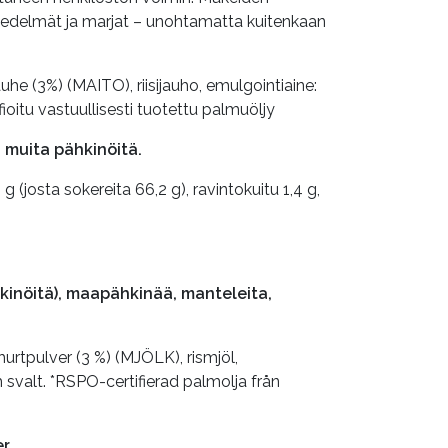
t, hedelmät ja marjat – unohtamatta kuitenkaan
auhe (3%) (MAITO), riisijauho, emulgointiaine:
fioitu vastuullisesti tuotettu palmuöljy
i muita pähkinöitä.
 g (josta sokereita 66,2 g), ravintokuitu 1,4 g,
hkinöitä), maapähkinää, manteleita,
hurtpulver (3 %) (MJÖLK), rismjöl,
svalt. *RSPO-certifierad palmolja från
er.