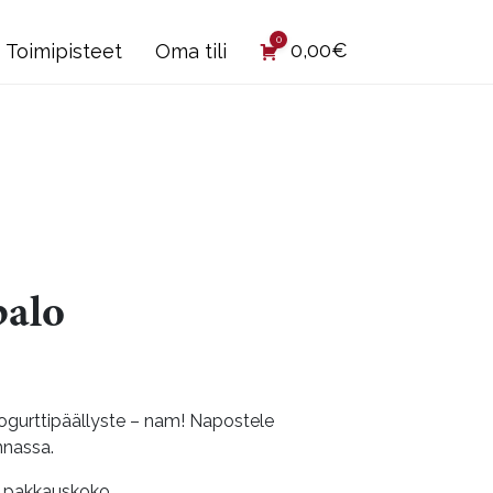
0
0,00
€
Toimipisteet
Oma tili
palo
ntaluokka:
99€
jogurttipäällyste – nam! Napostele
nnassa.
,90€
i pakkauskoko.