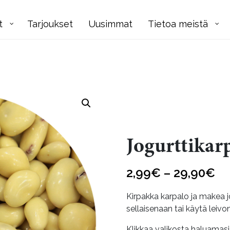
t
Tarjoukset
Uusimmat
Tietoa meistä
Jogurttikar
Hi
2,99
€
–
29,90
€
2,
Kirpakka karpalo ja makea 
-
sellaisenaan tai käytä leivo
29
Klikkaa valikosta haluamas