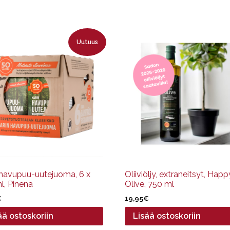
Uutuus
 havupuu-uutejuoma, 6 x
Oliiviöljy, extraneitsyt, Happ
l, Pinena
Olive, 750 ml
€
19,95
€
ää ostoskoriin
Lisää ostoskoriin