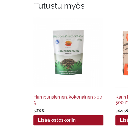
Tutustu myös
Hampunsiemen, kokonainen 300
Karin
g
500 m
5,70
€
34,95
Lisää ostoskoriin
Lis