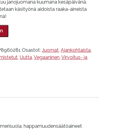
stuu janojuomana kuumana kesäpäivänä.
etaan käsityönä aidoista raaka-aineista
nä!
in
78960281
Osastot:
Juomat
,
Ajankohtaista
,
mistetut
,
Uutta
,
Vegaaninen
,
Virvoitus- ja
it, merisuola, happamuudensäätöaineet