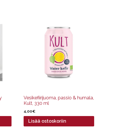
y
Vesikefiirijuoma, passio & humala,
Kult, 330 ml
4,00
€
Lisää ostoskoriin