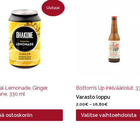
Tällä
Uutuus
tuotteella
on
useampi
muunnelma.
Voit
tehdä
valinnat
tuotteen
sivulla.
nal Lemonade, Ginger,
Bottom’s Up inkivääriolut, 3
ne, 330 ml
Varasto loppu
Hintaluokka:
2,00
€
–
16,80
€
2,00€
ää ostoskoriin
Valitse vaihtoehdoista
-
16,80€