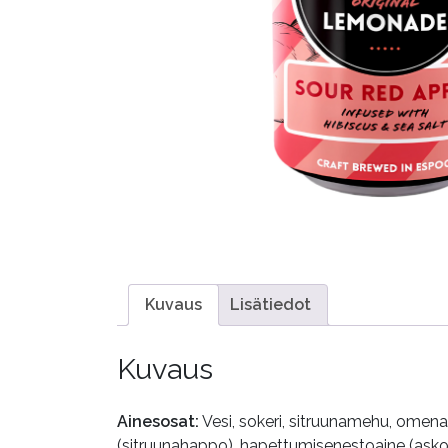
Kuvaus
Lisätiedot
Kuvaus
Ainesosat:
Vesi, sokeri, sitruunamehu, omen
(sitruunahappo), hapettumisenestoaine (askorbi