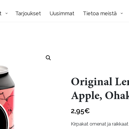
t
Tarjoukset
Uusimmat
Tietoa meistä
Original L
Apple, Oha
2,95
€
Kirpakat omenat ja raikkaa