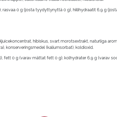
, rasvaa 0 g (josta tyydyttynyttä 0 g), hiilihydraatit 6,9 g (josta
eljuicekoncentrat, hibiskus, svart morotsextrakt, naturliga ar
ra), konserveringsmedel (kaliumsorbat), koldioxid.
), fett 0 g (varav mättat fett 0 g), kolhydrater 6,9 g (varav sock