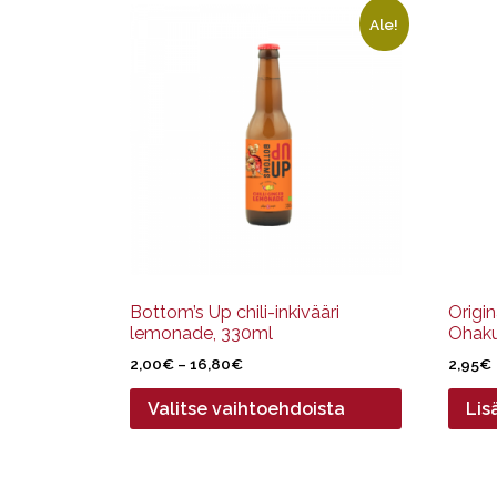
Tällä
Ale!
tuotteella
on
useampi
muunnelma.
Voit
tehdä
valinnat
tuotteen
sivulla.
Bottom’s Up chili-inkivääri
Origi
lemonade, 330ml
Ohaku
Hintaluokka:
2,00
€
–
16,80
€
2,95
€
2,00€
Valitse vaihtoehdoista
Lis
-
16,80€