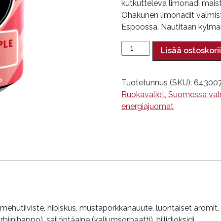
kutkutteleva limonadi mai
Ohakunen limonadit valmist
Espoossa. Nautitaan kylmä
Original
Lisää ostoskori
Lemonade,
Sour
Red
Tuotetunnus (SKU):
64300
Apple,
Ruokavaliot
,
Suomessa val
Ohakune,
energiajuomat
330
ml
määrä
amehutiiviste, hibiskus, mustaporkkanauute, luontaiset arom
inihappo), säilöntäaine (kaliumsorbaatti), hiilidioksidi.