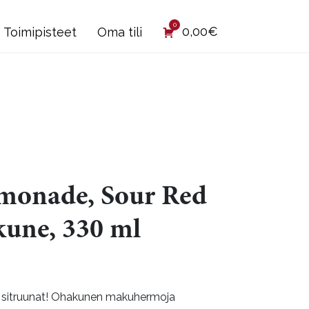
0
0,00
€
Toimipisteet
Oma tili
emonade, Sour Red
kune, 330 ml
t sitruunat! Ohakunen makuhermoja