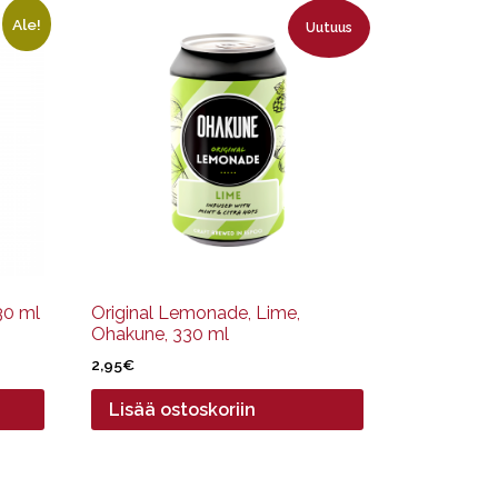
Ale!
Uutuus
30 ml
Original Lemonade, Lime,
Ohakune, 330 ml
2,95
€
Lisää ostoskoriin