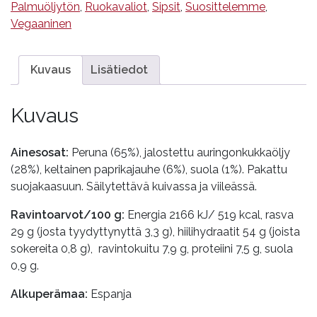
määrä
Palmuöljytön
,
Ruokavaliot
,
Sipsit
,
Suosittelemme
,
Vegaaninen
Kuvaus
Lisätiedot
Kuvaus
Ainesosat:
Peruna (65%), jalostettu auringonkukkaöljy
(28%), keltainen paprikajauhe (6%), suola (1%). Pakattu
suojakaasuun. Säilytettävä kuivassa ja viileässä.
Ravintoarvot/100 g:
Energia 2166 kJ/ 519 kcal, rasva
29 g (josta tyydyttynyttä 3,3 g), hiilihydraatit 54 g (joista
sokereita 0,8 g), ravintokuitu 7,9 g, proteiini 7,5 g, suola
0,9 g.
Alkuperämaa:
Espanja