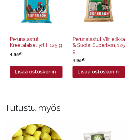
Perunalastut
Perunalastut Viinietikka
Kreetalaiset yrtit, 125 g
& Suola, Superbon, 125
g
4,95
€
4,95
€
Lisää ostoskoriin
Lisää ostoskoriin
Tutustu myös
Tällä
tuotteella
on