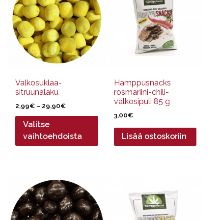
useampi
muunnelma.
Voit
tehdä
valinnat
tuotteen
sivulla.
Valkosuklaa-
Hamppusnacks
sitruunalaku
rosmariini-chili-
valkosipuli 85 g
Hintaluokka:
2,99
€
–
29,90
€
2,99€
3,00
€
Valitse
-
29,90€
vaihtoehdoista
Lisää ostoskoriin
Tällä
tuotteella
on
useampi