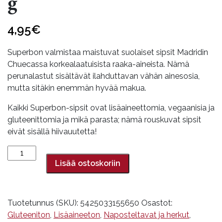
g
4,95
€
Superbon valmistaa maistuvat suolaiset sipsit Madridin
Chuecassa korkealaatuisista raaka-aineista. Nämä
perunalastut sisältävät ilahduttavan vähän ainesosia,
mutta sitäkin enemmän hyvää makua.
Kaikki Superbon-sipsit ovat lisäaineettomia, vegaanisia ja
gluteenittomia ja mikä parasta; nämä rouskuvat sipsit
eivät sisällä hiivauutetta!
Perunalastut,
keltainen
Lisää ostoskoriin
paprika,
Superbon,
125
Tuotetunnus (SKU):
5425033155650
Osastot:
g
Gluteeniton
,
Lisäaineeton
,
Naposteltavat ja herkut
,