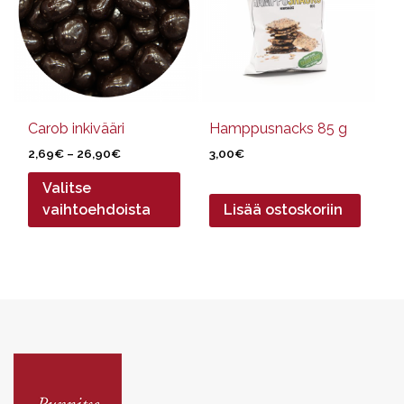
muunnelma.
Voit
tehdä
valinnat
tuotteen
sivulla.
Carob inkivääri
Hamppusnacks 85 g
Hintaluokka:
2,69
€
–
26,90
€
3,00
€
2,69€
Valitse
-
26,90€
vaihtoehdoista
Lisää ostoskoriin