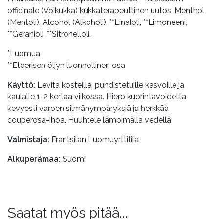
officinale (Voikukka) kukkaterapeuttinen uutos, Menthol
(Mentoli), Alcohol (Alkoholi), **Linaloli, **Limoneeni,
**Geranioli, **Sitronelloli.
*Luomua
**Eteerisen öljyn luonnollinen osa
Käyttö:
Levitä kosteille, puhdistetuille kasvoille ja
kaulalle 1-2 kertaa viikossa. Hiero kuorintavoidetta
kevyesti varoen silmänympäryksiä ja herkkää
couperosa-ihoa. Huuhtele lämpimällä vedellä.
Valmistaja:
Frantsilan Luomuyrttitila
Alkuperämaa:
Suomi
Saatat myös pitää...