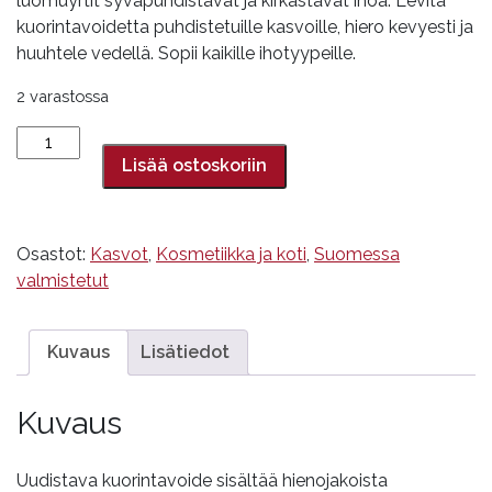
luomuyrtit syväpuhdistavat ja kirkastavat ihoa. Levitä
kuorintavoidetta puhdistetuille kasvoille, hiero kevyesti ja
huuhtele vedellä. Sopii kaikille ihotyypeille.
2 varastossa
Uudistava
kuorintavoide,
Lisää ostoskoriin
40
ml
määrä
Osastot:
Kasvot
,
Kosmetiikka ja koti
,
Suomessa
valmistetut
Kuvaus
Lisätiedot
Kuvaus
Uudistava kuorintavoide sisältää hienojakoista