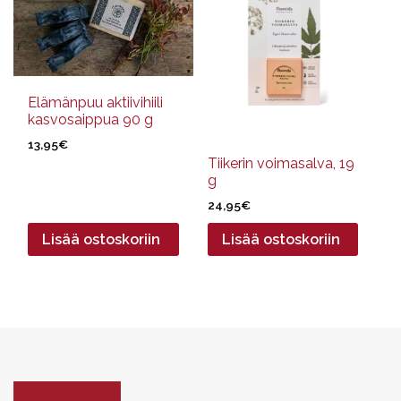
Elämänpuu aktiivihiili
kasvosaippua 90 g
13,95
€
Tiikerin voimasalva, 19
g
24,95
€
Lisää ostoskoriin
Lisää ostoskoriin