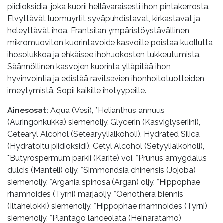
piidioksidia, joka kuorii hellävaraisesti ihon pintakerrosta.
Elvyttävät luomuyrtit syväpuhdistavat, kirkastavat ja
heleyttävät ihoa. Frantsilan ympäristöystävällinen,
mikromuoviton kuorintavoide kasvoille poistaa kuollutta
ihosolukkoa ja ehkäisee ihohuokosten tukkeutumista.
Säännöllinen kasvojen kuorinta ylläpitää ihon
hyvinvointia ja edistää ravitsevien ihonhoitotuotteiden
imeytymistä. Sopii kaikille ihotyypeille.
Ainesosat:
Aqua (Vesi), *Helianthus annuus
(Auringonkukka) siemenöljy, Glycerin (Kasviglyseriini),
Cetearyl Alcohol (Setearyylialkoholi), Hydrated Silica
(Hydratoitu piidioksidi), Cetyl Alcohol (Setyylialkoholi),
*Butyrospermum parkii (Karite) voi, *Prunus amygdalus
dulcis (Manteli) öljy, *Simmondsia chinensis (Jojoba)
siemenöljy, *Argania spinosa (Argan) öljy, *Hippophae
rhamnoides (Tyrni) marjaöljy, *Oenothera biennis
(Iltahelokki) siemenöljy, *Hippophae rhamnoides (Tyrni)
siemenöljy, *Plantago lanceolata (Heinäratamo)