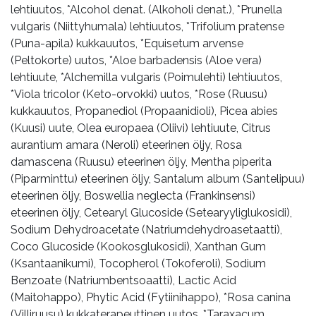
lehtiuutos, *Alcohol denat. (Alkoholi denat.), *Prunella
vulgaris (Niittyhumala) lehtiuutos, *Trifolium pratense
(Puna-apila) kukkauutos, *Equisetum arvense
(Peltokorte) uutos, *Aloe barbadensis (Aloe vera)
lehtiuute, *Alchemilla vulgaris (Poimulehti) lehtiuutos,
*Viola tricolor (Keto-orvokki) uutos, *Rose (Ruusu)
kukkauutos, Propanediol (Propaanidioli), Picea abies
(Kuusi) uute, Olea europaea (Oliivi) lehtiuute, Citrus
aurantium amara (Neroli) eteerinen öljy, Rosa
damascena (Ruusu) eteerinen öljy, Mentha piperita
(Piparminttu) eteerinen öljy, Santalum album (Santelipuu)
eteerinen öljy, Boswellia neglecta (Frankinsensi)
eteerinen öljy, Cetearyl Glucoside (Setearyyliglukosidi),
Sodium Dehydroacetate (Natriumdehydroasetaatti),
Coco Glucoside (Kookosglukosidi), Xanthan Gum
(Ksantaanikumi), Tocopherol (Tokoferoli), Sodium
Benzoate (Natriumbentsoaatti), Lactic Acid
(Maitohappo), Phytic Acid (Fytiinihappo), *Rosa canina
(Villiruusu) kukkaterapeuttinen uutos, *Taraxacum