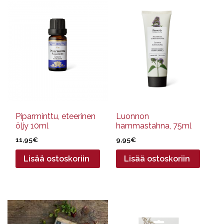
Piparminttu, eteerinen
Luonnon
öljy 10ml
hammastahna, 75ml
11,95
€
9,95
€
Lisää ostoskoriin
Lisää ostoskoriin