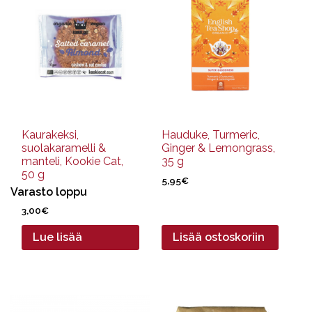
Kaurakeksi,
Hauduke, Turmeric,
suolakaramelli &
Ginger & Lemongrass,
manteli, Kookie Cat,
35 g
50 g
5,95
€
Varasto loppu
3,00
€
Lue lisää
Lisää ostoskoriin