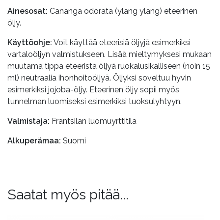
Ainesosat:
Cananga odorata (ylang ylang) eteerinen
öljy.
Käyttöohje:
Voit käyttää eteerisiä öljyjä esimerkiksi
vartaloöljyn valmistukseen. Lisää mieltymyksesi mukaan
muutama tippa eteeristä öljyä ruokalusikalliseen (noin 15
ml) neutraalia ihonhoitoöljyä. Öljyksi soveltuu hyvin
esimerkiksi jojoba-öljy. Eteerinen öljy sopii myös
tunnelman luomiseksi esimerkiksi tuoksulyhtyyn.
Valmistaja:
Frantsilan luomuyrttitila
Alkuperämaa:
Suomi
Saatat myös pitää...