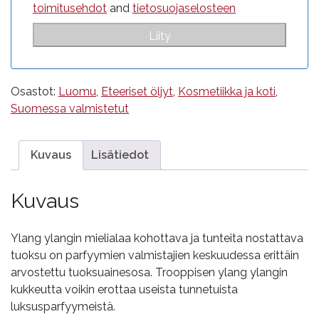
toimitusehdot
and
tietosuojaselosteen
Osastot:
Luomu
,
Eteeriset öljyt
,
Kosmetiikka ja koti
,
Suomessa valmistetut
Kuvaus
Lisätiedot
Kuvaus
Ylang ylangin mielialaa kohottava ja tunteita nostattava
tuoksu on parfyymien valmistajien keskuudessa erittäin
arvostettu tuoksuainesosa. Trooppisen ylang ylangin
kukkeutta voikin erottaa useista tunnetuista
luksusparfyymeistä.