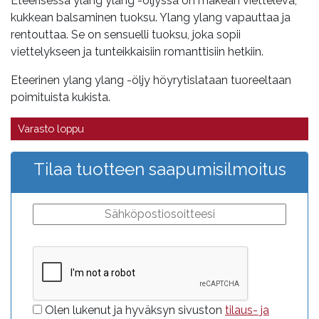
Eteerisessä ylang ylang -öljyssä on makean viettelevä,
kukkean balsaminen tuoksu. Ylang ylang vapauttaa ja
rentouttaa. Se on sensuelli tuoksu, joka sopii
viettelykseen ja tunteikkaisiin romanttisiin hetkiin.
Eteerinen ylang ylang -öljy höyrytislataan tuoreeltaan
poimituista kukista.
Varasto loppu
Tilaa tuotteen saapumisilmoitus
Olen lukenut ja hyväksyn sivuston
tilaus- ja