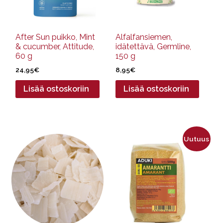
After Sun puikko, Mint
Alfalfansiemen,
& cucumber, Attitude,
idätettävä, Germline,
60 g
150 g
24,95
€
8,95
€
Lisää ostoskoriin
Lisää ostoskoriin
Tällä
Uutuus
tuotteella
on
useampi
muunnelma.
Voit
tehdä
valinnat