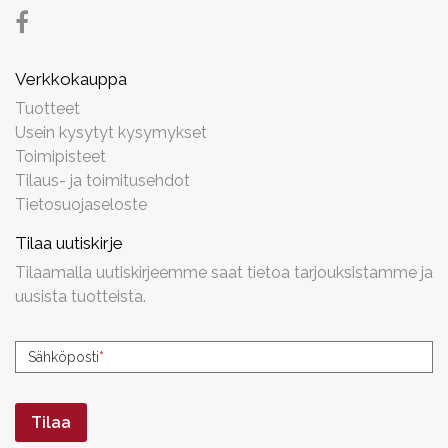
Verkkokauppa
Tuotteet
Usein kysytyt kysymykset
Toimipisteet
Tilaus- ja toimitusehdot
Tietosuojaseloste
Tilaa uutiskirje
Tilaamalla uutiskirjeemme saat tietoa tarjouksistamme ja
uusista tuotteista.
Uutiskirjeen
Sähköposti
*
tilaus
Tilaa