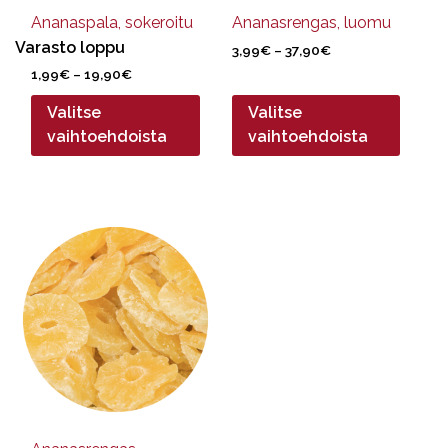
sivulla.
sivulla.
Ananaspala, sokeroitu
Ananasrengas, luomu
Varasto loppu
Hintaluokka:
3,99
€
–
37,90
€
3,99€
Hintaluokka:
1,99
€
–
19,90
€
-
1,99€
37,90€
Valitse
Valitse
-
19,90€
vaihtoehdoista
vaihtoehdoista
Tällä
tuotteella
on
useampi
muunnelma.
Voit
tehdä
valinnat
tuotteen
sivulla.