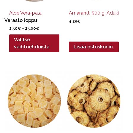
tuotteen
sivulla.
Aloe Vera-pala
Amarantti 500 g, Aduki
Varasto loppu
4,25
€
Hintaluokka:
2,50
€
–
25,00
€
2,50€
Valitse
-
25,00€
vaihtoehdoista
Lisää ostoskoriin
Tällä
Tällä
tuotteella
tuotteella
on
on
useampi
useampi
muunnelma.
muunnelma.
Voit
Voit
tehdä
tehdä
valinnat
valinnat
tuotteen
tuotteen