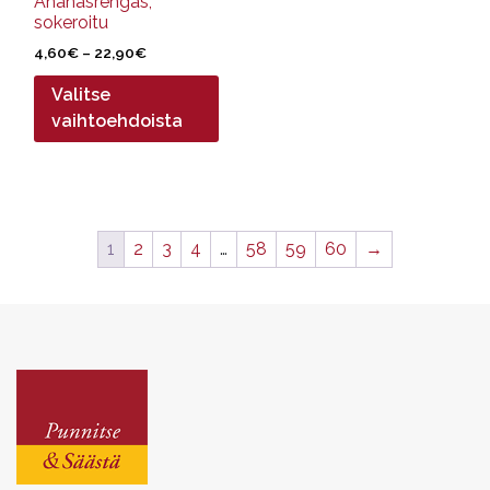
Ananasrengas,
sokeroitu
Hintaluokka:
4,60
€
–
22,90
€
4,60€
Valitse
-
22,90€
vaihtoehdoista
1
2
3
4
…
58
59
60
→