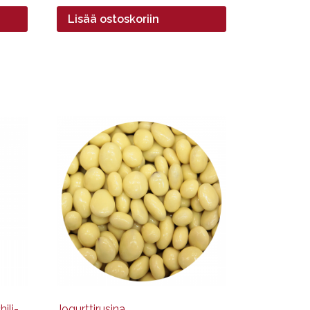
Lisää ostoskoriin
Tällä
tuotteella
on
useampi
muunnelma.
Voit
tehdä
valinnat
tuotteen
sivulla.
ili-
Jogurttirusina