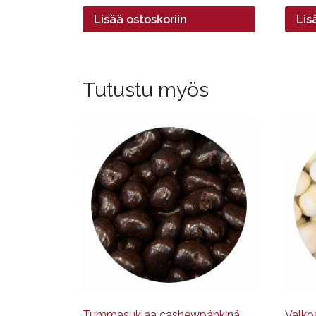
Lisää ostoskoriin
Lis
Tutustu myös
Tällä
Tällä
tuotteella
tuotte
on
on
useampi
useam
muunnelma.
muun
Voit
Voit
tehdä
tehdä
valinnat
valinn
tuotteen
tuott
sivulla.
sivulla
Tummasuklaa cashewpähkinä
Valko