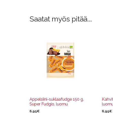
Saatat myös pitää...
Appelsiini-suklaafudge 150 g,
Kahvi
Super Fudgio, luomu
luom
6,95
€
6,95
€