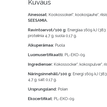
Kuvaus
Ainesosat:
Kookossokeri*, kookosjauhe*, riisis
SEESAMIA.
Ravintoarvot/100 g:
Energiaa 1609 kJ (383 kc
proteiinia 4,7 g, suola 0,17 g.
Alkuperämaa:
Puola
Luomusertifikaatti:
PL-EKO-09
Ingredienser:
Kokossocker*, kokospulver*, ris
Näringsinnehåll/100 g:
Energi 1609 kJ (383 k
4,7 g, salt 0,17 g.
Ursprungsland:
Polen
Ekocertifikat:
PL-EKO-09