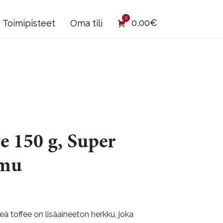
0
0,00
€
Toimipisteet
Oma tili
 150 g, Super
omu
 toffee on lisäaineeton herkku, joka