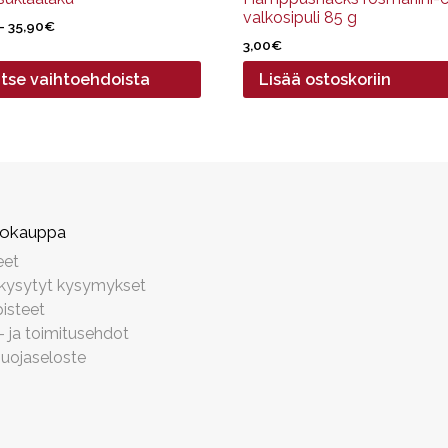
valkosipuli 85 g
Hintaluokka:
–
35,90
€
3,59€
3,00
€
-
itse vaihtoehdoista
Lisää ostoskoriin
35,90€
kokauppa
eet
 kysytyt kysymykset
isteet
- ja toimitusehdot
suojaseloste