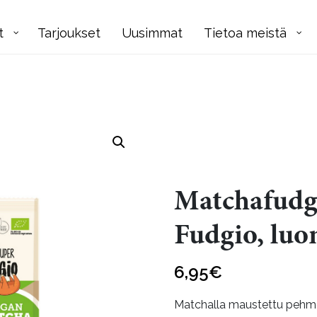
t
Tarjoukset
Uusimmat
Tietoa meistä
Matchafudge
Fudgio, lu
6,95
€
Matchalla maustettu pehmeä