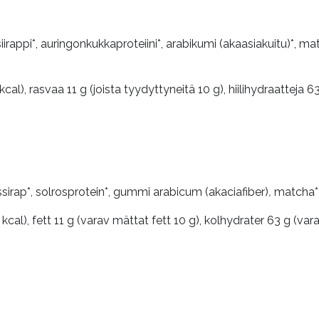
iirappi*, auringonkukkaproteiini*, arabikumi (akaasiakuitu)*, m
al), rasvaa 11 g (joista tyydyttyneitä 10 g), hiilihydraatteja 63
sirap*, solrosprotein*, gummi arabicum (akaciafiber)
,
matcha* 
cal), fett 11 g (varav mättat fett 10 g), kolhydrater 63 g (vara