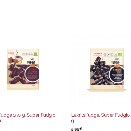
fudge 150 g, Super Fudgio,
Lakritsifudge, Super Fudgio,
u
g
5,95
€