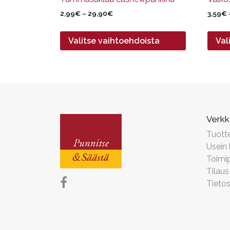
Hintaluokka:
2,99
€
–
29,90
€
3,59
€
2,99€
-
Valitse vaihtoehdoista
Val
29,90€
Verk
Tuott
Usein
Toimip
Tilaus
Tieto