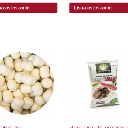
ää ostoskoriin
Lisää ostoskoriin
ella
pi
nelma.
at
een
.
suklaalaku
Hamppusnacks rosmariini-ch