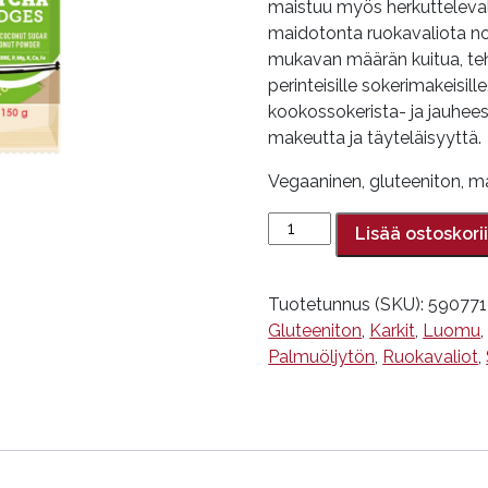
maistuu myös herkuttelevall
maidotonta ruokavaliota no
mukavan määrän kuitua, te
perinteisille sokerimakeisi
kookossokerista- ja jauhee
makeutta ja täyteläisyyttä.
Vegaaninen, gluteeniton, ma
Matchafudge
Lisää ostoskori
150
g,
Super
Tuotetunnus (SKU):
59077
Fudgio,
Gluteeniton
,
Karkit
,
Luomu
luomu
Palmuöljytön
,
Ruokavaliot
,
määrä