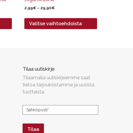
Hintaluokka:
2,99
€
–
29,90
€
2,99€
-
Valitse vaihtoehdoista
29,90€
Tilaa uutiskirje
Tilaamalla uutiskirjeemme saat
tietoa tarjouksistamme ja uusista
tuotteista.
Uutiskirjeen
Sähköposti
*
tilaus
Tilaa