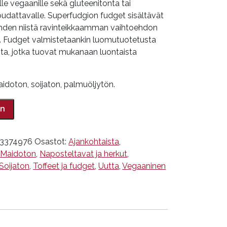
e vegaanille sekä gluteenitonta tai
udattavalle. Superfudgion fudget sisältävät
hden niistä ravinteikkaamman vaihtoehdon
lle. Fudget valmistetaankin luomutuotetusta
sta, jotka tuovat mukanaan luontaista
idoton, soijaton, palmuöljytön.
in
13374976
Osastot:
Ajankohtaista
,
,
Maidoton
,
Naposteltavat ja herkut
,
Soijaton
,
Toffeet ja fudget
,
Uutta
,
Vegaaninen