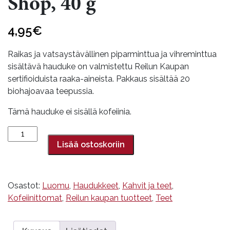
Shop, 40 g
4,95
€
Raikas ja vatsaystävällinen piparminttua ja vihreminttua
sisältävä hauduke on valmistettu Reilun Kaupan
sertifioiduista raaka-aineista. Pakkaus sisältää 20
biohajoavaa teepussia.
Tämä hauduke ei sisällä kofeiinia.
Perfect
Peppermint
Lisää ostoskoriin
hauduke,
English
Tea
Osastot:
Luomu
,
Haudukkeet
,
Kahvit ja teet
,
Shop,
Kofeiinittomat
,
Reilun kaupan tuotteet
,
Teet
40
g