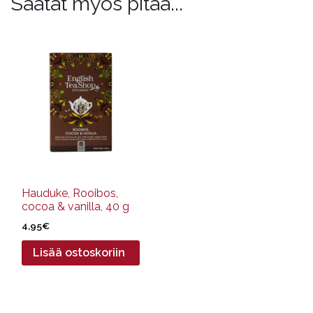
Saatat myös pitää...
Hauduke, Rooibos,
cocoa & vanilla, 40 g
4,95
€
Lisää ostoskoriin