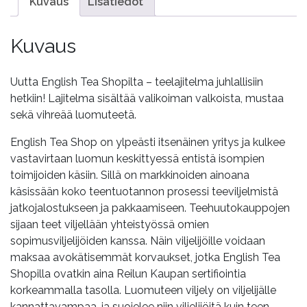
määrä
Kuvaus
Lisätiedot
Kuvaus
Uutta English Tea Shopilta – teelajitelma juhlallisiin
hetkiin! Lajitelma sisältää valikoiman valkoista, mustaa
sekä vihreää luomuteetä.
English Tea Shop on ylpeästi itsenäinen yritys ja kulkee
vastavirtaan luomun keskittyessä entistä isompien
toimijoiden käsiin. Sillä on markkinoiden ainoana
käsissään koko teentuotannon prosessi teeviljelmistä
jatkojalostukseen ja pakkaamiseen. Teehuutokauppojen
sijaan teet viljellään yhteistyössä omien
sopimusviljelijöiden kanssa. Näin viljelijöille voidaan
maksaa avokätisemmät korvaukset, jotka English Tea
Shopilla ovatkin aina Reilun Kaupan sertifiointia
korkeammalla tasolla. Luomuteen viljely on viljelijälle
kannattavampaa, ja suojelee niin viljelijöitä kuin teen