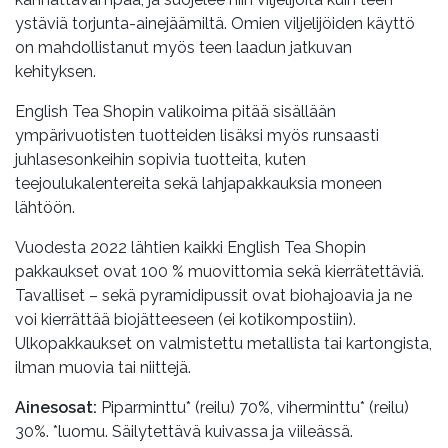
ystäviä torjunta-ainejäämiltä. Omien viljelijöiden käyttö
on mahdollistanut myös teen laadun jatkuvan
kehityksen.
English Tea Shopin valikoima pitää sisällään
ympärivuotisten tuotteiden lisäksi myös runsaasti
juhlasesonkeihin sopivia tuotteita, kuten
teejoulukalentereita sekä lahjapakkauksia moneen
lähtöön.
Vuodesta 2022 lähtien kaikki English Tea Shopin
pakkaukset ovat 100 % muovittomia sekä kierrätettäviä.
Tavalliset – sekä pyramidipussit ovat biohajoavia ja ne
voi kierrättää biojätteeseen (ei kotikompostiin).
Ulkopakkaukset on valmistettu metallista tai kartongista,
ilman muovia tai niittejä.
Ainesosat:
Piparminttu* (reilu) 70%, viherminttu* (reilu)
30%. *luomu. Säilytettävä kuivassa ja viileässä.