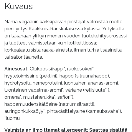
Kuvaus
Nämä vegaanin karkkipäivän piristäjät valmistaa meille
pieni yritys Kaakkois-Ranskalaisessa kylässä. Yrityksellä
on takanaan yli kymmenen vuoden tuotekehitysprosessi
ja tuotteet valmistetaan kuin kotikeittiössä:
korkealaatuisista raaka-aineista, ilman turhia lisäaineita
tai säilöntäaineita.
Ainesosat:
Glukoosisiirappi*, ruokosokeri*,
hyytelöimisaine (pektiini), happo (sitruunahappo),
hydrolysoitu herneproteiini, luontainen ananas-aromi,
luontainen vadelma-aromi*, väriaine (retiisiuute* ),
omena*, mustaherukka*, saflori*),
happamuudensäätöaine (natriumsitraatti),
auringonkukkaöljy*, pintakäsittelyaine (karnaubavaha*).
*luomu.
Valmistajan ilmoittamat allergeenit: Saattaa sisältää