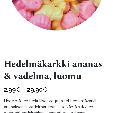
Hedelmäkarkki ananas
& vadelma, luomu
Hintaluokka:
2,99
€
–
29,90
€
2,99€
Hedelmäisen herkulliset vegaaniset hedelmäkarkit
-
ananaksen ja vadelman mauissa. Nämä suloisen