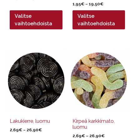
Hintaluokka:
2,79€
1,95
€
–
19,50
€
1,95€
-
Valitse
Valitse
-
27,90€
19,50€
vaihtoehdoista
vaihtoehdoista
Tällä
Tällä
tuotteella
tuotteella
on
on
useampi
useampi
muunnelma.
muunnelma.
Voit
Voit
tehdä
tehdä
valinnat
valinnat
tuotteen
tuotteen
sivulla.
sivulla.
Lakukierre, luomu
Kirpeä karkkimato,
luomu
Hintaluokka:
2,69
€
–
26,90
€
Hintaluokka:
2,69€
2,69
€
–
26,90
€