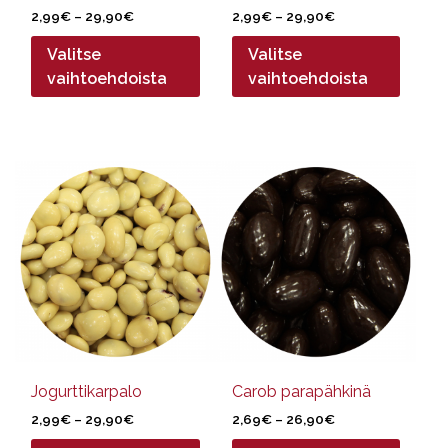
Hintaluokka:
Hintaluokka:
2,99
€
–
29,90
€
2,99
€
–
29,90
€
2,99€
2,99€
Valitse
Valitse
-
-
29,90€
29,90€
vaihtoehdoista
vaihtoehdoista
Tällä
Tällä
tuotteella
tuotteella
on
on
useampi
useampi
muunnelma.
muunnelma.
Voit
Voit
tehdä
tehdä
valinnat
valinnat
tuotteen
tuotteen
sivulla.
sivulla.
Jogurttikarpalo
Carob parapähkinä
Hintaluokka:
Hintaluokka:
2,99
€
–
29,90
€
2,69
€
–
26,90
€
2,99€
2,69€