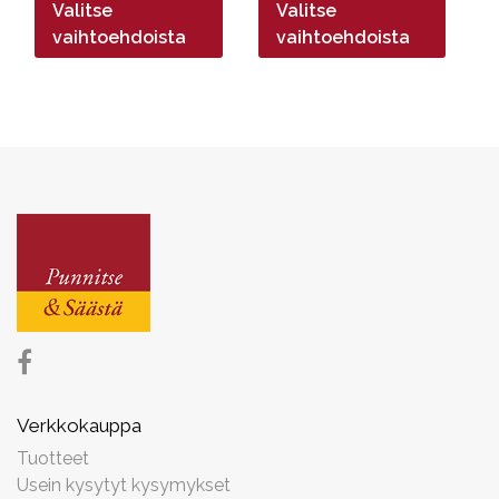
Valitse
Valitse
-
-
29,90€
26,90€
vaihtoehdoista
vaihtoehdoista
Verkkokauppa
Tuotteet
Usein kysytyt kysymykset