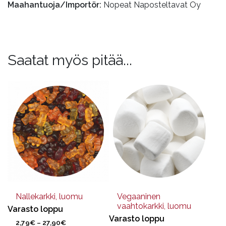
Maahantuoja/Importör:
Nopeat Naposteltavat Oy
Saatat myös pitää...
Tällä
Tällä
tuotteella
tuotteella
on
on
useampi
useampi
muunnelma.
muunnelma.
Voit
Voit
tehdä
tehdä
valinnat
valinnat
tuotteen
tuotteen
sivulla.
sivulla.
Nallekarkki, luomu
Vegaaninen
vaahtokarkki, luomu
Varasto loppu
Varasto loppu
Hintaluokka:
2,79
€
–
27,90
€