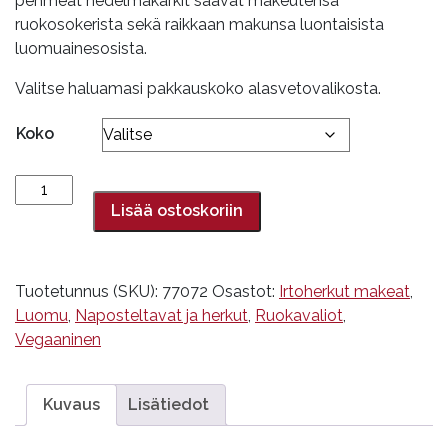
pehmeät hedelmäkarkit saavat makeutensa
29,90€
ruokosokerista sekä raikkaan makunsa luontaisista
luomuainesosista.
Valitse haluamasi pakkauskoko alasvetovalikosta.
Koko
Hedelmäkarkki
ananas
Lisää ostoskoriin
&
vadelma,
luomu
Tuotetunnus (SKU):
77072
Osastot:
Irtoherkut makeat
,
määrä
Luomu
,
Naposteltavat ja herkut
,
Ruokavaliot
,
Vegaaninen
Kuvaus
Lisätiedot