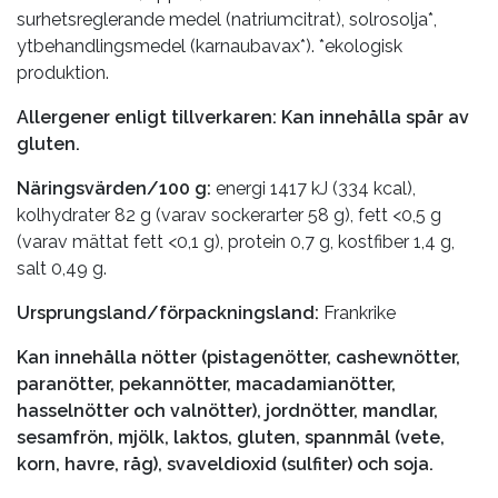
surhetsreglerande medel (natriumcitrat), solrosolja*,
ytbehandlingsmedel (karnaubavax*). *ekologisk
produktion.
Allergener enligt tillverkaren: Kan innehålla spår av
gluten.
Näringsvärden/100 g:
energi 1417 kJ (334 kcal),
kolhydrater 82 g (varav sockerarter 58 g), fett <0,5 g
(varav mättat fett <0,1 g), protein 0,7 g, kostfiber 1,4 g,
salt 0,49 g.
Ursprungsland/förpackningsland:
Frankrike
Kan innehålla nötter (pistagenötter, cashewnötter,
paranötter, pekannötter, macadamianötter,
hasselnötter och valnötter), jordnötter, mandlar,
sesamfrön, mjölk, laktos, gluten, spannmål (vete,
korn, havre, råg), svaveldioxid (sulfiter) och soja.