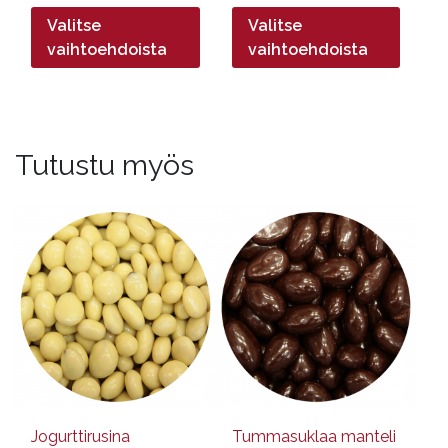
2,69€
-
Valitse
Valitse
-
26,90€
26,90€
vaihtoehdoista
vaihtoehdoista
Tutustu myös
Tällä
Tällä
tuotteella
tuotteella
on
on
useampi
useampi
muunnelma.
muunnelma.
Voit
Voit
tehdä
tehdä
valinnat
valinnat
tuotteen
tuotteen
sivulla.
sivulla.
Jogurttirusina
Tummasuklaa manteli