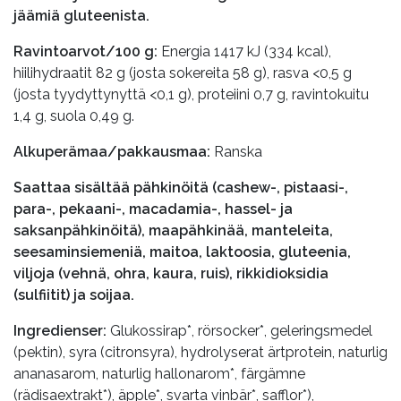
jäämiä gluteenista.
Ravintoarvot/100 g:
Energia 1417 kJ (334 kcal),
hiilihydraatit 82 g (josta sokereita 58 g), rasva <0,5 g
(josta tyydyttynyttä <0,1 g), proteiini 0,7 g, ravintokuitu
1,4 g, suola 0,49 g.
Alkuperämaa/pakkausmaa:
Ranska
Saattaa sisältää pähkinöitä (cashew-, pistaasi-,
para-, pekaani-, macadamia-, hassel- ja
saksanpähkinöitä), maapähkinää, manteleita,
seesaminsiemeniä, maitoa, laktoosia, gluteenia,
viljoja (vehnä, ohra, kaura, ruis), rikkidioksidia
(sulfiitit) ja soijaa.
Ingredienser:
Glukossirap*, rörsocker*, geleringsmedel
(pektin), syra (citronsyra), hydrolyserat ärtprotein, naturlig
ananasarom, naturlig hallonarom*, färgämne
(rädisaextrakt*), äpple*, svarta vinbär*, safflor*),