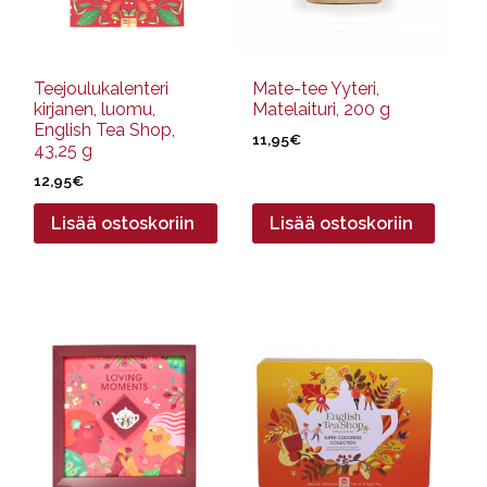
Teejoulukalenteri
Mate-tee Yyteri,
kirjanen, luomu,
Matelaituri, 200 g
English Tea Shop,
11,95
€
43,25 g
12,95
€
Lisää ostoskoriin
Lisää ostoskoriin