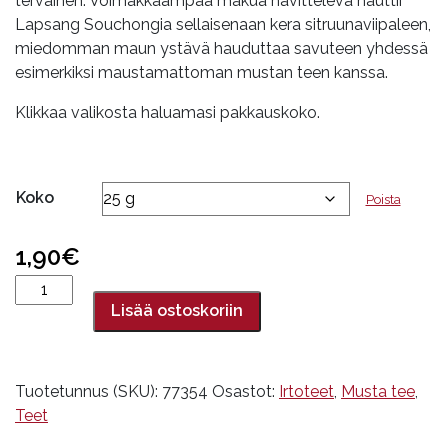
tervainen. Voimakkaampaa makua havitteleva nauttii
69,90€
Lapsang Souchongia sellaisenaan kera sitruunaviipaleen,
miedomman maun ystävä hauduttaa savuteen yhdessä
esimerkiksi maustamattoman mustan teen kanssa.
Klikkaa valikosta haluamasi pakkauskoko.
Koko
Poista
1,90
€
Lapsang
Souschong,
Lisää ostoskoriin
savustettu
musta
tee
Tuotetunnus (SKU):
77354
Osastot:
Irtoteet
,
Musta tee
,
määrä
Teet