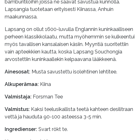
bamburitilöihin joissa ne saavat savustua kunnolla.
Lapsangia tuotetaan erityisesti Kiinassa, Anhuin
maakunnassa.
Lapsang on ollut 1600-luvulla Englannin kuninkaalliseen
perheen klassikkolaatu, mutta myöhemmin se kulkeentui
myös tavallisen kansalaisen käsiin. Myyntiä suoritettiin
vain apteekkien kautta, koska Lapsang Souchongia
arvostettiin kuninkaallekin kelpaavana lääkkeenä.
Ainesosat:
Musta savustettu isolehtinen lehtitee.
Alkuperämaa:
Kiina
Valmistaja:
Forsman Tee
Valmistus:
Kaksi teelusikallista teetä kahteen desilitraan
vettä ja hauduta 90-100 asteessa 3-5 min.
Ingredienser:
Svart rökt te.