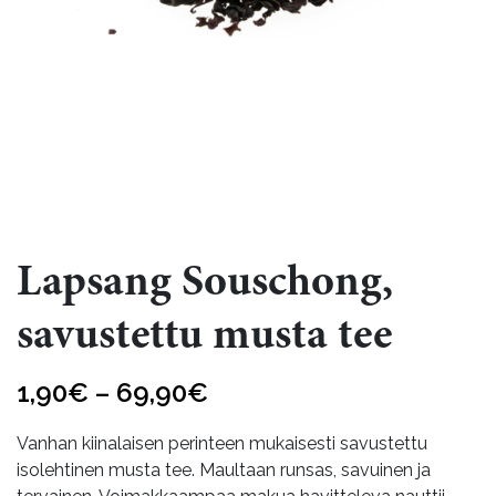
Lapsang Souschong,
savustettu musta tee
Hintaluokka:
1,90
€
–
69,90
€
1,90€
Vanhan kiinalaisen perinteen mukaisesti savustettu
-
isolehtinen musta tee. Maultaan runsas, savuinen ja