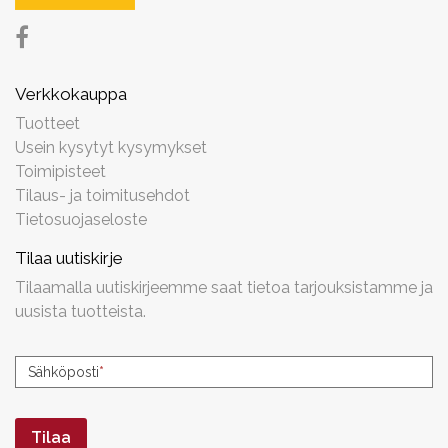
Verkkokauppa
Tuotteet
Usein kysytyt kysymykset
Toimipisteet
Tilaus- ja toimitusehdot
Tietosuojaseloste
Tilaa uutiskirje
Tilaamalla uutiskirjeemme saat tietoa tarjouksistamme ja
uusista tuotteista.
Uutiskirjeen
Sähköposti
*
tilaus
Tilaa