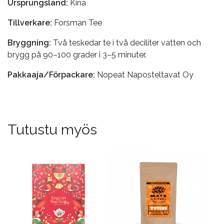
Ursprungsland:
Kina
Tillverkare:
Forsman Tee
Bryggning:
Två teskedar te i två deciliter vatten och
brygg på 90–100 grader i 3–5 minuter.
Pakkaaja/Förpackare:
Nopeat Naposteltavat Oy
Tutustu myös