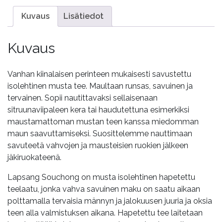
Kuvaus
Lisätiedot
Kuvaus
Vanhan kiinalaisen perinteen mukaisesti savustettu
isolehtinen musta tee. Maultaan runsas, savuinen ja
tervainen. Sopii nautittavaksi sellaisenaan
sitruunaviipaleen kera tai haudutettuna esimerkiksi
maustamattoman mustan teen kanssa miedomman
maun saavuttamiseksi. Suosittelemme nauttimaan
savuteetä vahvojen ja mausteisien ruokien jälkeen
jäkiruokateenä.
Lapsang Souchong on musta isolehtinen hapetettu
teelaatu, jonka vahva savuinen maku on saatu aikaan
polttamalla tervaisia männyn ja jalokuusen juuria ja oksia
teen alla valmistuksen aikana. Hapetettu tee laitetaan