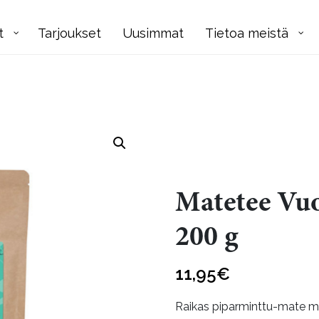
t
Tarjoukset
Uusimmat
Tietoa meistä
Matetee Vuo
200 g
11,95
€
Raikas piparminttu-mate ma