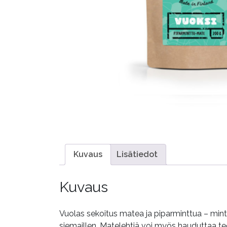
Kuvaus
Lisätiedot
Kuvaus
Vuolas sekoitus matea ja piparminttua – minttu
siemaillen. Matelehtiä voi myös hauduttaa t