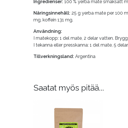
Ingredienser:
100 % yerba mate smaksatt 
Näringsinnehåll:
25 g yerba mate per 100 ml v
mg, koffein 131 mg.
Användning:
I matekopp: 1 del mate, 2 delar vatten. Brygg i
I tekanna eller presskanna: 1 del mate, 5 delar
Tillverkningsland:
Argentina
Saatat myös pitää...