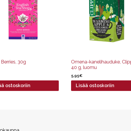
 Berries, 30g
Omena-kanelihauduke, Clipp
40 g, luomu
5,95
€
ää ostoskoriin
Lisää ostoskoriin
kokauppa