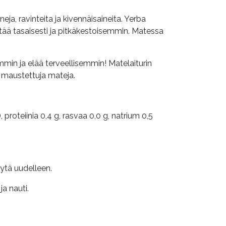
a, ravinteita ja kivennäisaineita. Yerba
stää tasaisesti ja pitkäkestoisemmin. Matessa
min ja elää terveellisemmin! Matelaiturin
 maustettuja mateja.
, proteiinia 0,4 g, rasvaa 0,0 g, natrium 0,5
äytä uudelleen.
a nauti.