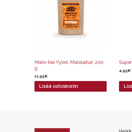
Mate-tee Yyteri, Matelaituri, 200
Super
g
4,95
€
11,95
€
Lisää ostoskoriin
Lis
Verk