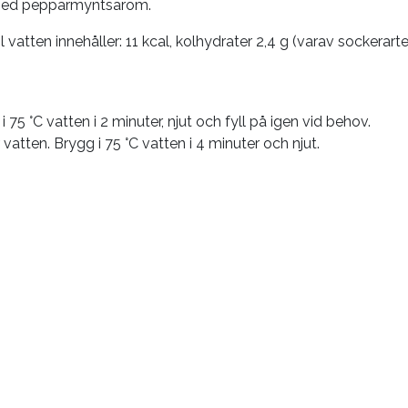
med pepparmyntsarom.
atten innehåller: 11 kcal, kolhydrater 2,4 g (varav sockerarter 
 75 °C vatten i 2 minuter, njut och fyll på igen vid behov.
 vatten. Brygg i 75 °C vatten i 4 minuter och njut.