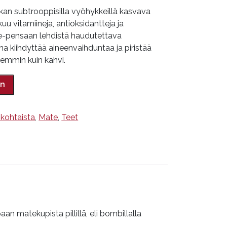
an subtrooppisilla vyöhykkeillä kasvava
uu vitamiineja, antioksidantteja ja
te-pensaan lehdistä haudutettava
a kiihdyttää aineenvaihduntaa ja piristää
semmin kuin kahvi.
in
kohtaista
,
Mate
,
Teet
an matekupista pillillä, eli bombillalla