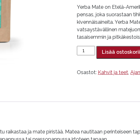
Yerba Mate on Etelä-Amerik
pensas, joka suorastaan tihk
kivennäisaineita. Yerba Ma
vatsaystävällinen matejuom
tasaisemmin ja pitkäkestoi
Matetee
Lisää ostoskori
Vuoksi,
Matelaituri,
200
Osastot:
Kahvit ja teet
,
Ajan
g
määrä
 raikastaa ja mate piristää. Matea nautitaan perinteiseen tapa
eepannussa tai pressopannussa irtoteen tapaan.