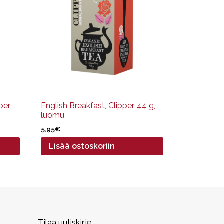
er,
English Breakfast, Clipper, 44 g,
luomu
5,95
€
Lisää ostoskoriin
Tilaa uutiskirje