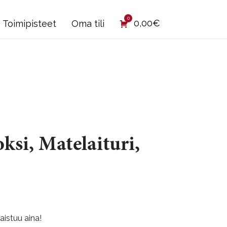
0
0,00
€
Toimipisteet
Oma tili
ksi, Matelaituri,
istuu aina!