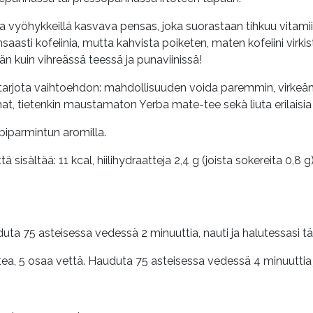
vyöhykkeillä kasvava pensas, joka suorastaan tihkuu vitamiinej
saasti kofeiinia, mutta kahvista poiketen, maten kofeiini virki
 kuin vihreässä teessä ja punaviinissä!
a tarjota vaihtoehdon: mahdollisuuden voida paremmin, virkeäm
, tietenkin maustamaton Yerba mate-tee sekä liuta erilaisia
iparmintun aromilla.
sisältää: 11 kcal, hiilihydraatteja 2,4 g (joista sokereita 0,8 g)
ta 75 asteisessa vedessä 2 minuuttia, nauti ja halutessasi t
a, 5 osaa vettä. Hauduta 75 asteisessa vedessä 4 minuuttia j