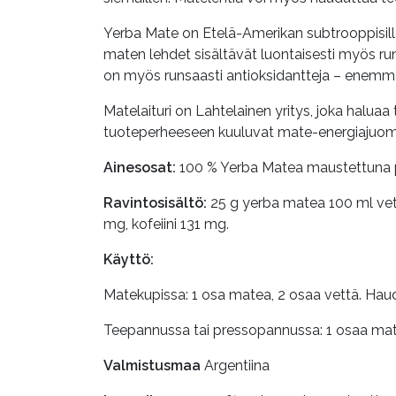
Yerba Mate on Etelä-Amerikan subtrooppisilla 
maten lehdet sisältävät luontaisesti myös run
on myös runsaasti antioksidantteja – enemmän
Matelaituri on Lahtelainen yritys, joka halua
tuoteperheeseen kuuluvat mate-energiajuomat
Ainesosat:
100 % Yerba Matea maustettuna p
Ravintosisältö:
25 g yerba matea 100 ml vettä 
mg, kofeiini 131 mg.
Käyttö:
Matekupissa: 1 osa matea, 2 osaa vettä. Haudu
Teepannussa tai pressopannussa: 1 osaa mate
Valmistusmaa
Argentiina