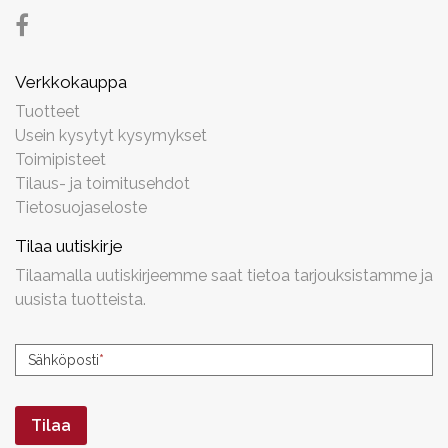
Verkkokauppa
Tuotteet
Usein kysytyt kysymykset
Toimipisteet
Tilaus- ja toimitusehdot
Tietosuojaseloste
Tilaa uutiskirje
Tilaamalla uutiskirjeemme saat tietoa tarjouksistamme ja
uusista tuotteista.
Uutiskirjeen
Sähköposti
*
tilaus
Tilaa