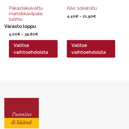
tuotteen
tuotteen
sivulla.
sivulla.
Pakastekuivattu
Kiivi, sokeroitu
mansikkaviipale,
Hintaluokka:
4,40
€
–
21,90
€
luomu
4,40€
Varasto loppu
-
21,90€
Hintaluokka:
5,00
€
–
39,80
€
5,00€
Valitse
Valitse
-
39,80€
vaihtoehdoista
vaihtoehdoista