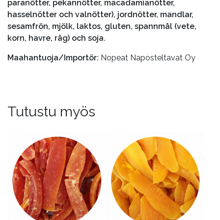
paranötter, pekannötter, macadamianötter,
hasselnötter och valnötter), jordnötter, mandlar,
sesamfrön, mjölk, laktos, gluten, spannmål (vete,
korn, havre, råg) och soja.
Maahantuoja/Importör:
Nopeat Naposteltavat Oy
Tutustu myös
Tällä
Tällä
tuotteella
tuotteella
on
on
useampi
useampi
muunnelma.
muunnelma.
Voit
Voit
tehdä
tehdä
valinnat
valinnat