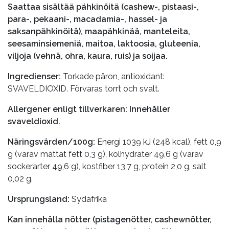
Saattaa sisältää pähkinöitä (cashew-, pistaasi-,
para-, pekaani-, macadamia-, hassel- ja
saksanpähkinöitä), maapähkinää, manteleita,
seesaminsiemeniä, maitoa, laktoosia, gluteenia,
viljoja (vehnä, ohra, kaura, ruis) ja soijaa.
Ingredienser:
Torkade päron, antioxidant:
SVAVELDIOXID. Förvaras torrt och svalt.
Allergener enligt tillverkaren: Innehåller
svaveldioxid.
Näringsvärden/100g:
Energi 1039 kJ (248 kcal), fett 0,9
g (varav mättat fett 0,3 g), kolhydrater 49,6 g (varav
sockerarter 49,6 g), kostfiber 13,7 g, protein 2,0 g, salt
0,02 g.
Ursprungsland:
Sydafrika
Kan innehålla nötter (pistagenötter, cashewnötter,