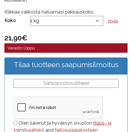
kiisseleihin.
Klikkaa valikosta haluamasi pakkauskoko.
Koko
Poista
21,90
€
Varasto loppu
Tilaa tuotteen saapumisilmoitus
Olen lukenut ja hyväksyn sivuston
tilaus- ja
toimitusehdot
and
tietosuojaselosteen