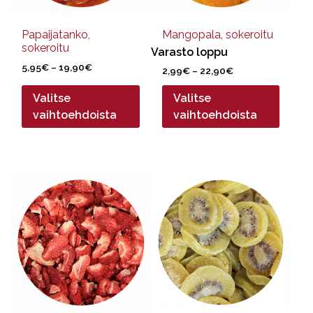
tuotteen
tuotteen
sivulla.
sivulla.
Papaijatanko,
Mangopala, sokeroitu
sokeroitu
Varasto loppu
Hintaluokka:
5,95
€
–
19,90
€
Hintaluokka:
2,99
€
–
22,90
€
5,95€
2,99€
-
Valitse
Valitse
-
19,90€
22,90€
vaihtoehdoista
vaihtoehdoista
Tällä
Tällä
tuotteella
tuotteella
on
on
useampi
useampi
muunnelma.
muunnelma.
Voit
Voit
tehdä
tehdä
valinnat
valinnat