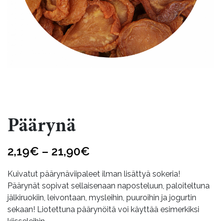
Päärynä
Hintaluokka:
2,19
€
–
21,90
€
2,19€
Kuivatut päärynäviipaleet ilman lisättyä sokeria!
-
Päärynät sopivat sellaisenaan naposteluun, paloiteltuna
jälkiruokiin, leivontaan, mysleihin, puuroihin ja jogurtin
21,90€
sekaan! Liotettuna päärynöitä voi käyttää esimerkiksi