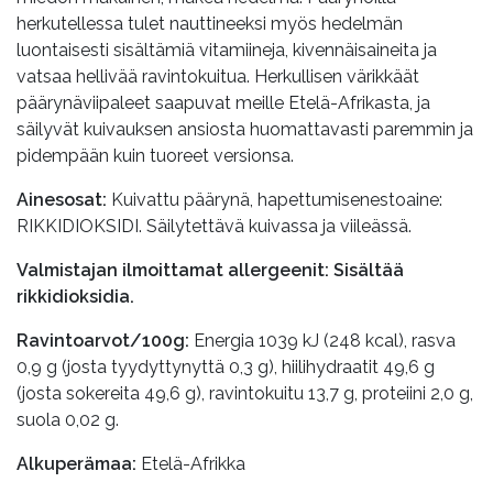
herkutellessa tulet nauttineeksi myös hedelmän
luontaisesti sisältämiä vitamiineja, kivennäisaineita ja
vatsaa hellivää ravintokuitua. Herkullisen värikkäät
päärynäviipaleet saapuvat meille Etelä-Afrikasta, ja
säilyvät kuivauksen ansiosta huomattavasti paremmin ja
pidempään kuin tuoreet versionsa.
Ainesosat:
Kuivattu päärynä, hapettumisenestoaine:
RIKKIDIOKSIDI. Säilytettävä kuivassa ja viileässä.
Valmistajan ilmoittamat allergeenit: Sisältää
rikkidioksidia.
Ravintoarvot/100g:
Energia 1039 kJ (248 kcal), rasva
0,9 g (josta tyydyttynyttä 0,3 g), hiilihydraatit 49,6 g
(josta sokereita 49,6 g), ravintokuitu 13,7 g, proteiini 2,0 g,
suola 0,02 g.
Alkuperämaa:
Etelä-Afrikka