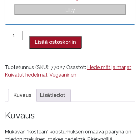
Päärynä
määrä
Lisää ostoskoriin
Tuotetunnus (SKU):
77027
Osastot:
Hedelmät ja marjat
,
Kuivatut hedelmät
,
Vegaaninen
Kuvaus
Lisätiedot
Kuvaus
Mukavan ”kostean” koostumuksen omaava päärynä on
miedon makuinen, makea hedelmä. Päärynöillä