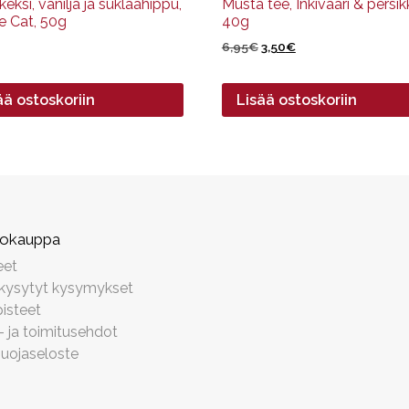
eksi, vanilja ja suklaahippu,
Musta tee, Inkivääri & persik
e Cat, 50g
40g
Alkuperäinen
Nykyinen
6,95
€
3,50
€
hinta
hinta
oli:
on:
ää ostoskoriin
Lisää ostoskoriin
6,95€.
3,50€.
kokauppa
eet
 kysytyt kysymykset
isteet
- ja toimitusehdot
suojaseloste