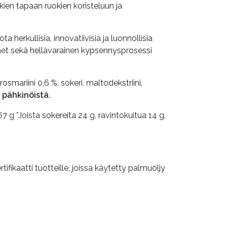
ien tapaan ruokien koristeluun ja
 herkullisia, innovatiivisia ja luonnollisia
ienet sekä hellävarainen kypsennysprosessi
osmariini 0,6 %, sokeri, maltodekstriini,
a pähkinöistä.
67 g *Joista sokereita 24 g, ravintokuitua 14 g,
kaatti tuotteille, joissa käytetty palmuöljy