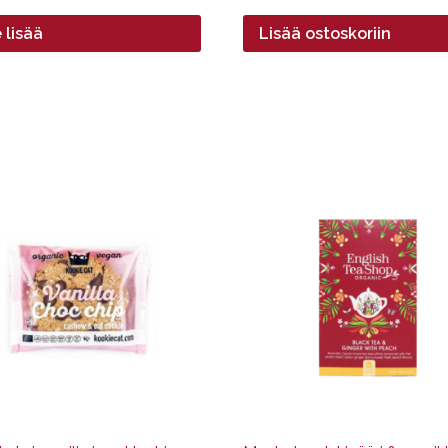
 lisää
Lisää ostoskoriin