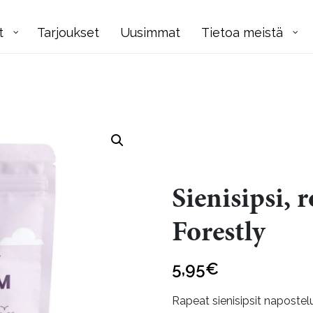
t
Tarjoukset
Uusimmat
Tietoa meistä
Sienisipsi, 
Forestly
5,95
€
Rapeat sienisipsit napostel