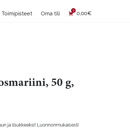
0
0,00
€
Toimipisteet
Oma tili
rosmariini, 50 g,
uun ja lisukkeeksi! Luonnonmukaisesti