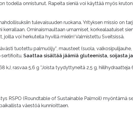
n todella onnistunut. Rapeita sieniä voi käyttää myös krutonk
hdollisuksiin tulevaisuuden ruokana. Yrityksen missio on tarjota
sieni kerrallaan. Ominaismaultaan umamiset, korkealaatuiset s
joilla voi herkutella hyvillä mielin! Valmistettu Sveitsissä.
tävästi tuotettu palmuöljy*, mausteet (suola, valkosipulijauhe, r
sertifioitu.
Saattaa sisältää jäämiä gluteenista, soijasta j
8 kJ, rasvaa 5,6 g *Joista tyydyttyneitä 2,5 g, hiilihydraatteja 
tys RSPO (Roundtable of Sustainable Palmoil) myöntämä sertifi
paikallista väestöä kunnioittaen.