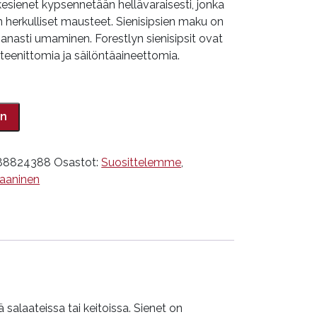
kesienet kypsennetään hellävaraisesti, jonka
n herkulliset mausteet. Sienisipsien maku on
hanasti umaminen. Forestlyn sienisipsit ovat
luteenittomia ja säilöntäaineettomia.
in
88824388
Osastot:
Suosittelemme
,
aaninen
salaateissa tai keitoissa. Sienet on