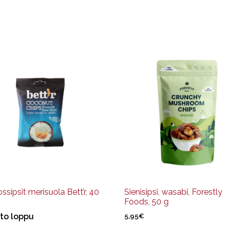
sipsit merisuola Bett’r, 40
Sienisipsi, wasabi, Forestly
Foods, 50 g
to loppu
5,95
€