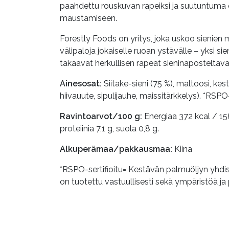
paahdettu rouskuvan rapeiksi ja suutuntuma o
maustamiseen.
Forestly Foods on yritys, joka uskoo sienien ma
välipaloja jokaiselle ruoan ystävälle – yksi 
takaavat herkullisen rapeat sieninaposteltavat, 
Ainesosat:
Siitake-sieni (75 %), maltoosi, kes
hiivauute, sipulijauhe, maissitärkkelys). *RSPO-
Ravintoarvot/100 g:
Energiaa 372 kcal / 156
proteiinia 7,1 g, suola 0,8 g.
Alkuperämaa/pakkausmaa:
Kiina
*RSPO-sertifioitu= Kestävän palmuöljyn yhdis
on tuotettu vastuullisesti sekä ympäristöä ja 