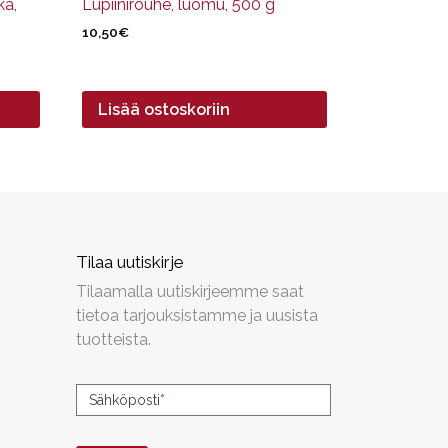
ka,
Lupiinirouhe, luomu, 500 g
10,50
€
Lisää ostoskoriin
Tilaa uutiskirje
Tilaamalla uutiskirjeemme saat
tietoa tarjouksistamme ja uusista
tuotteista.
Uutiskirjeen
Sähköposti
*
tilaus