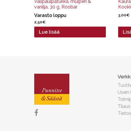
Välipalapatukka, mulperi &
Kaurak
vanilja, 30 g, Roobar
Kooki
Varasto loppu
3,00
€
2,50
€
Lue lisää
Lis
Verk
Tuott
Usein
Toimip
Tilaus
Tieto