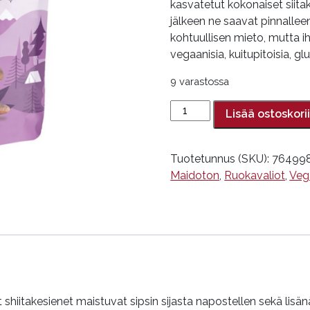
kasvatetut kokonaiset siita
jälkeen ne saavat pinnallee
kohtuullisen mieto, mutta i
vegaanisia, kuitupitoisia, g
9 varastossa
Sienisipsi,
Lisää ostoskori
rosmariini,
50
g,
Tuotetunnus (SKU):
76499
Forestly
Maidoton
,
Ruokavaliot
,
Veg
määrä
hiitakesienet maistuvat sipsin sijasta napostellen sekä lisänä 