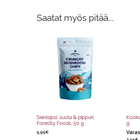
Saatat myös pitää...
Sienisipsi, suola & pippuri,
Kookos
Forestly Foods, 50 g
g
5,95
€
Varas
2,95
€