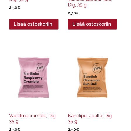
Dig, 35 g
2,50
€
2,70
€
Lisää ostoskoriin
Lisää ostoskoriin
Vadelmacrumble, Dig,
Kanelipullapallo, Dig,
35 g
35 g
2,50
€
2,50
€