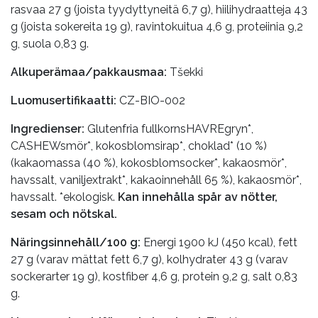
rasvaa 27 g (joista tyydyttyneitä 6,7 g), hiilihydraatteja 43
g (joista sokereita 19 g), ravintokuitua 4,6 g, proteiinia 9,2
g, suola 0,83 g.
Alkuperämaa/pakkausmaa:
Tšekki
Luomusertifikaatti:
CZ-BIO-002
Ingredienser:
Glutenfria fullkornsHAVREgryn*,
CASHEWsmör*, kokosblomsirap*, choklad* (10 %)
(kakaomassa (40 %), kokosblomsocker*, kakaosmör*,
havssalt, vaniljextrakt*, kakaoinnehåll 65 %), kakaosmör*,
havssalt. *ekologisk.
Kan innehålla spår av nötter,
sesam och nötskal.
Näringsinnehåll/100 g:
Energi 1900 kJ (450 kcal), fett
27 g (varav mättat fett 6,7 g), kolhydrater 43 g (varav
sockerarter 19 g), kostfiber 4,6 g, protein 9,2 g, salt 0,83
g.