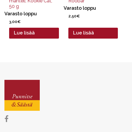
manteli, Kookie Cat,
Roobar
50 g
Varasto loppu
Varasto loppu
2,50
€
3,00
€
Lue lisää
Lue lisää