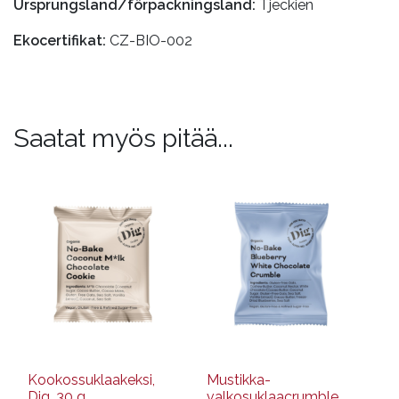
Ursprungsland/förpackningsland:
Tjeckien
Ekocertifikat:
CZ-BIO-002
Saatat myös pitää...
Kookossuklaakeksi,
Mustikka-
Dig, 30 g
valkosuklaacrumble,