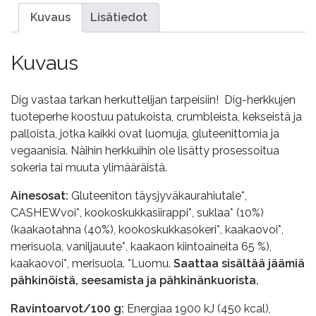
Kuvaus
Lisätiedot
Kuvaus
Dig vastaa tarkan herkuttelijan tarpeisiin! Dig-herkkujen
tuoteperhe koostuu patukoista, crumbleista, kekseistä ja
palloista, jotka kaikki ovat luomuja, gluteenittomia ja
vegaanisia. Näihin herkkuihin ole lisätty prosessoitua
sokeria tai muuta ylimääräistä.
Ainesosat:
Gluteeniton täysjyväkaurahiutale*,
CASHEWvoi*, kookoskukkasiirappi*, suklaa* (10%)
(kaakaotahna (40%), kookoskukkasokeri*, kaakaovoi*,
merisuola, vaniljauute*, kaakaon kiintoaineita 65 %),
kaakaovoi*, merisuola. *Luomu.
Saattaa sisältää jäämiä
pähkinöistä, seesamista ja pähkinänkuorista.
Ravintoarvot/100 g:
Energiaa 1900 kJ (450 kcal),