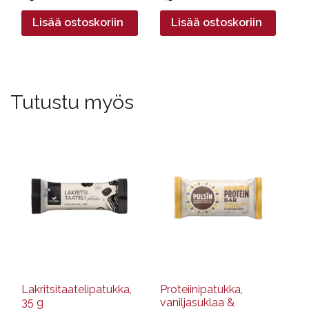
Lisää ostoskoriin
Lisää ostoskoriin
Tutustu myös
Lakritsitaatelipatukka,
Proteiinipatukka,
35 g
vaniljasuklaa &