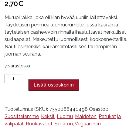
2,70
€
Murupiirakka, joka oli liian hyvää uuniin laitettavaksi.
Täydellisen pehmeä luomucrumble, jossa kauran ja
täyteläisen cashewvoin rinnalla ihastuttavat herkulliset
suklaapalat. Makeutettu luonnollisesti kookosnektarilla.
Nauti esimerkiksi kauramaitolasillisen tai lämpimän
juoman seurana.
7 varastossa
Suklaacrumble,
Dig,
Lisää ostoskoriin
35
g
määrä
Tuotetunnus (SKU):
7350066440498
Osastot:
Suosittelemme
,
Keksit
,
Luomu
,
Maidoton
,
Patukat ja
välipalat
,
Ruokavaliot
,
Soijaton
,
Vegaaninen