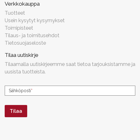
Verkkokauppa
Tuotteet
Usein kysytyt kysymykset
Toimipisteet
Tilaus- ja toimitusehdot
Tietosuojaseloste
Tilaa uutiskirje
Tilaamalla uutiskirjeemme saat tietoa tarjouksistamme ja
uusista tuotteista.
Uutiskirjeen
Sähköposti
*
tilaus
Tilaa