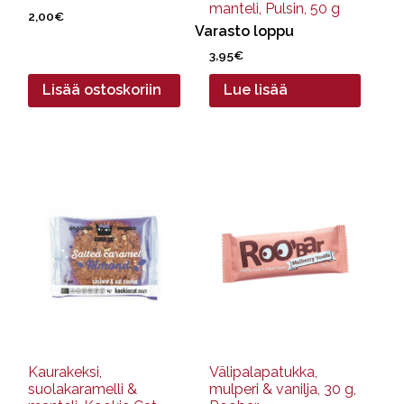
manteli, Pulsin, 50 g
2,00
€
Varasto loppu
3,95
€
Lisää ostoskoriin
Lue lisää
Kaurakeksi,
Välipalapatukka,
suolakaramelli &
mulperi & vanilja, 30 g,