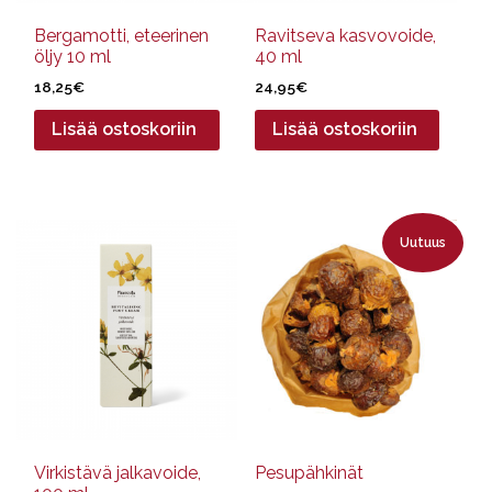
Bergamotti, eteerinen
Ravitseva kasvovoide,
öljy 10 ml
40 ml
18,25
€
24,95
€
Lisää ostoskoriin
Lisää ostoskoriin
Tällä
Uutuus
tuotteella
on
useampi
muunnelma.
Voit
tehdä
valinnat
tuotteen
sivulla.
Virkistävä jalkavoide,
Pesupähkinät