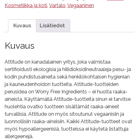
cucumber,
Kosmetiikka ja koti
,
Vartalo
,
Vegaaninen
Attitude,
60
g
Kuvaus
Lisätiedot
määrä
Kuvaus
Attitude on kanadalainen yritys, joka valmistaa
sertifioidusti ekologisia ja hiilidioksidineutraaleja pesu- ja
kodin puhdistusaineita sekä henkilökohtaisen hygienian
ja kauneudenhoidon tuotteita. Attitude-tuotteiden
perusidea on Worry Free Ingredients – ei huolta raaka-
aineista. Käyttämällä Attitude-tuotteita sinun ei tarvitse
huolehtia ovatko tuotteen sisältämät raaka-aineet
turvallisia. Attitude on myös sitoutunut vegaanisiin ja
luonnollisiin raaka-aineisiin. Kaikki Attitude-tuotteet ovat
myös hypoallergeenisiä, tuotteissa ei käytetä listattuja
allergeenejä.