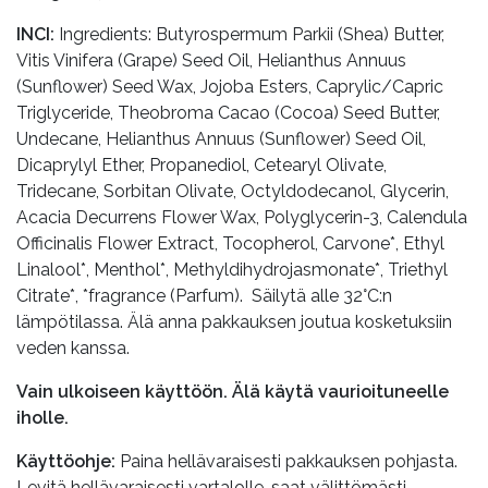
INCI:
Ingredients: Butyrospermum Parkii (Shea) Butter,
Vitis Vinifera (Grape) Seed Oil, Helianthus Annuus
(Sunflower) Seed Wax, Jojoba Esters, Caprylic/Capric
Triglyceride, Theobroma Cacao (Cocoa) Seed Butter,
Undecane, Helianthus Annuus (Sunflower) Seed Oil,
Dicaprylyl Ether, Propanediol, Cetearyl Olivate,
Tridecane, Sorbitan Olivate, Octyldodecanol, Glycerin,
Acacia Decurrens Flower Wax, Polyglycerin-3, Calendula
Officinalis Flower Extract, Tocopherol, Carvone*, Ethyl
Linalool*, Menthol*, Methyldihydrojasmonate*, Triethyl
Citrate*, *fragrance (Parfum). Säilytä alle 32°C:n
lämpötilassa. Älä anna pakkauksen joutua kosketuksiin
veden kanssa.
Vain ulkoiseen käyttöön. Älä käytä vaurioituneelle
iholle.
Käyttöohje:
Paina hellävaraisesti pakkauksen pohjasta.
Levitä hellävaraisesti vartalolle, saat välittömästi