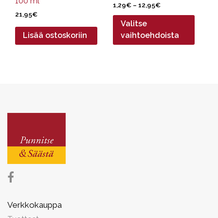
100 ml
Hintaluokka:
1,29
€
–
12,95
€
21,95
€
1,29€
Valitse
-
12,95€
Lisää ostoskoriin
vaihtoehdoista
Verkkokauppa