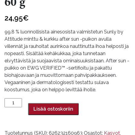
60 g
24,95
€
99,8 % luonnollisista ainesosista valmistetun Sunly by
Attitude minttu & kurkku after sun -puikon avulla
viilennät ja rauhoitat aurinkoa nauttinutta ihoa helposti ja
nopeasti. Sisältää kehäkukkaa, joka tunnetaan
elvyttävistä ja suojaavista ominaisuuksistaan. After sun -
puikko on EWG VERIFIED™ -sertifioitu ja pakattu
biohajoavaan ja muovittomaan pahvipakkaukseen.
Vegaaninen ja dermatologisesti testattu sulava
koostumus, joka on helppo levittää iholle.
After
Sun
Lisää ostoskoriin
puikko,
Mint
&
Tuotetunnus (SKU):
626232160963
Osastot:
Kasvot
,