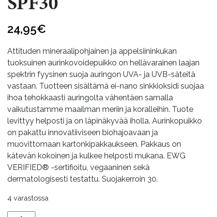
SPF30
24,95
€
Attituden mineraalipohjainen ja appelsiininkukan
tuoksuinen aurinkovoidepuikko on hellävarainen laajan
spektrin fyysinen suoja auringon UVA- ja UVB-säteitä
vastaan. Tuotteen sisältämä ei-nano sinkkioksidi suojaa
ihoa tehokkaasti auringolta vähentäen samalla
vaikutustamme maailman meriin ja koralleihin. Tuote
levittyy helposti ja on läpinäkyvää iholla. Aurinkopuikko
on pakattu innovatiiviseen biohajoavaan ja
muovittomaan kartonkipakkaukseen. Pakkaus on
kätevän kokoinen ja kulkee helposti mukana. EWG
VERIFIED® -sertifioitu, vegaaninen sekä
dermatologisesti testattu. Suojakerroin 30.
4 varastossa
Aurinkopuikko,