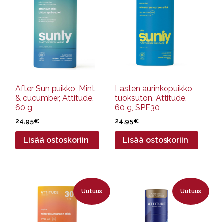
After Sun puikko, Mint
Lasten aurinkopuikko,
& cucumber, Attitude,
tuoksuton, Attitude,
60 g
60 g, SPF30
24,95
€
24,95
€
Lisää ostoskoriin
Lisää ostoskoriin
Uutuus
Uutuus