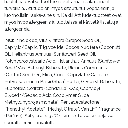
huolehtia ovatko tuotteen sisältämät raaka-aineet
turvallisia. Attitude on myös sitoutunut vegaanisiin ja
luonnollisiin raaka-aineisiin. Kaikki Attitude-tuotteet ovat
myös hypoallergeenisiä, tuotteissa ei käytetä listattuja
allergeenejä.
INCI:
Zinc oxide, Vitis Vinifera (Grape) Seed Oil,
Caprylic/Capric Triglyceride, Cocos Nucifera (Coconut)
Oil, Helianthus Annuus (Sunflower) Seed Oil,
Polyhydroxystearic Acid, Helianthus Annuus (Sunflower)
Seed Wax, Behenyl Behenate, Ricinus Communis
(Castor) Seed Oil, Mica, Coco-Caprylate/Caprate,
Butyrospermum Parkii (Shea) Butter, Glyceryl Behenate,
Euphorbia Cerifera (Candelilla) Wax, Capryloyl
Glycerin/Sebacic Acid Copolymer, Silica,
Methyldihydrojasmonate*, Pentadecalactone*,
Phenethyl Acetate*, Triethyl Citrate*, Vanillin*, *fragrance
(Parfum). Säilytä alle 32°C:n lämpötilassa ja suojassa
suoralta auringonvalolta.