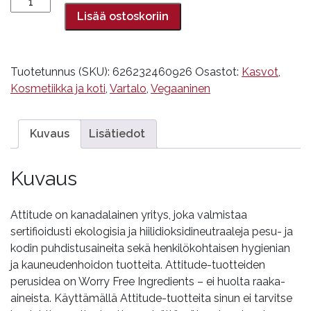
Orange
Lisää ostoskoriin
blossom,
Attitude,
60
Tuotetunnus (SKU):
626232460926
Osastot:
Kasvot
,
g,
Kosmetiikka ja koti
,
Vartalo
,
Vegaaninen
SPF30
määrä
Kuvaus
Lisätiedot
Kuvaus
Attitude on kanadalainen yritys, joka valmistaa
sertifioidusti ekologisia ja hiilidioksidineutraaleja pesu- ja
kodin puhdistusaineita sekä henkilökohtaisen hygienian
ja kauneudenhoidon tuotteita. Attitude-tuotteiden
perusidea on Worry Free Ingredients – ei huolta raaka-
aineista. Käyttämällä Attitude-tuotteita sinun ei tarvitse