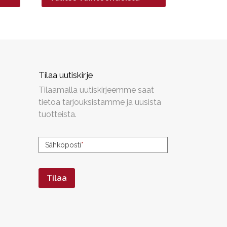
Tilaa uutiskirje
Tilaamalla uutiskirjeemme saat
tietoa tarjouksistamme ja uusista
tuotteista.
Uutiskirjeen
Sähköposti
*
tilaus
Tilaa