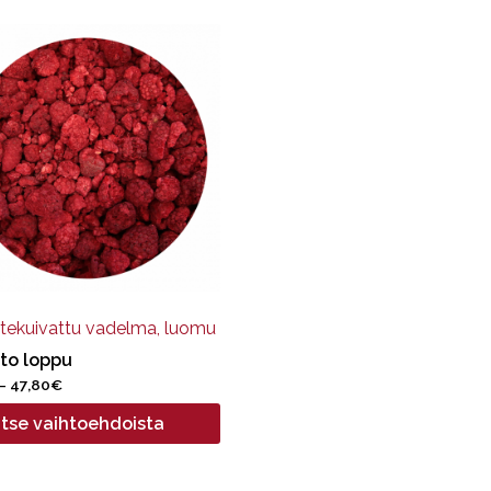
ella
pi
nelma.
at
een
.
tekuivattu vadelma, luomu
to loppu
Hintaluokka:
–
47,80
€
5,97€
itse vaihtoehdoista
-
47,80€