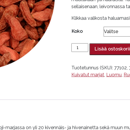
sellaisenaan, leivonnassa ta
Klikkaa valikosta haluamas
Koko
Gojimarja,
Lisää ostoskori
luomu
määrä
Tuotetunnus (SKU):
77102,
Kuivatut marjat
,
Luomu
,
Ru
i-marjassa on yli 20 kivennäis- ja hivenainetta sekä muun muas