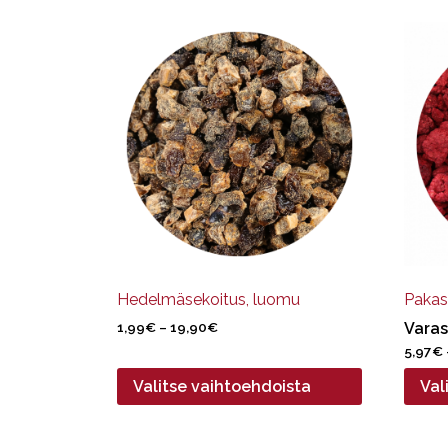
Tällä
Tällä
tuotteella
tuotte
on
on
useampi
useam
muunnelma.
muun
Voit
Voit
tehdä
tehdä
valinnat
valinn
tuotteen
tuott
sivulla.
sivulla
Hedelmäsekoitus, luomu
Pakas
Hintaluokka:
1,99
€
–
19,90
€
Varas
1,99€
5,97
€
-
Valitse vaihtoehdoista
Val
19,90€