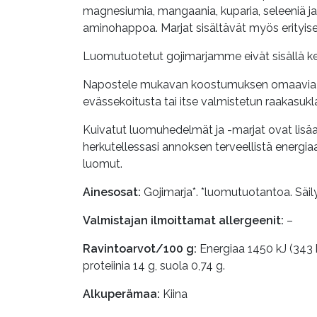
magnesiumia, mangaania, kuparia, seleeniä ja
aminohappoa. Marjat sisältävät myös erityisen
Luomutuotetut gojimarjamme eivät sisällä keino
Napostele mukavan koostumuksen omaavia gojim
evässekoitusta tai itse valmistetun raakasuk
Kuivatut luomuhedelmät ja -marjat ovat lisäai
herkutellessasi annoksen terveellistä energ
luomut.
Ainesosat:
Gojimarja*. *luomutuotantoa. Säilyt
Valmistajan ilmoittamat allergeenit:
–
Ravintoarvot/100 g:
Energiaa 1450 kJ (343 k
proteiinia 14 g, suola 0,74 g.
Alkuperämaa:
Kiina