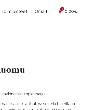
0
0,00
€
Toimipisteet
Oma tili
 luomu
ntaluokka:
99€
 ravinnerikkaimpia marjoja!
man lisäaineita, lisättyä sokeria tai mitään
,90€
mä ravinteikas ja makoisa marja maistuu