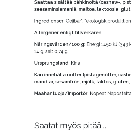
Saattaa sisältää pähkinöitä (cashew-, pis
seesaminsiemeniä, maitoa, laktoosia, gluteeni
Ingredienser:
Gojibär*. *ekologisk produktion.
Allergener enligt tillverkaren:
–
Näringsvärden/100 g:
Energi 1450 kJ (343 kc
14 g, salt 0,74 g.
Ursprungsland:
Kina
Kan innehålla nötter (pistagenötter, cash
mandlar, sesamfrön, mjölk, laktos, gluten, 
Maahantuoja/Importör:
Nopeat Napostelt
Saatat myös pitää...