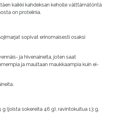
ltäen kaikki kahdeksan keholle välttämätöntä
osta on proteiinia.
ojimarjat sopivat erinomaisesti osaksi
nnäis- ja hivenaineita, joten saat
 tummempia ja maultaan maukkaampia kuin ei-
ineita.
4 g (
joista sokereita 46 g), ravintokuitua 13 g,