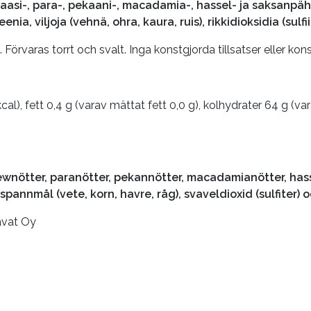
taasi-, para-, pekaani-, macadamia-, hassel- ja saksanpä
a, viljoja (vehnä, ohra, kaura, ruis), rikkidioksidia (sulfiit
 Förvaras torrt och svalt. Inga konstgjorda tillsatser eller ko
al), fett 0,4 g (varav mättat fett 0,0 g), kolhydrater 64 g (var
ewnötter, paranötter, pekannötter, macadamianötter, hasse
spannmål (vete, korn, havre, råg), svaveldioxid (sulfiter) o
avat Oy