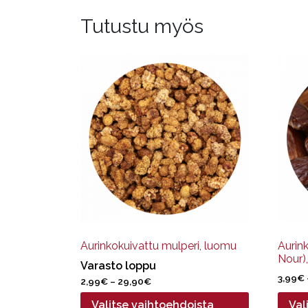
Tutustu myös
Tällä
Tällä
tuotteella
tuotte
on
on
useampi
useam
muunnelma.
muun
Voit
Voit
tehdä
tehdä
valinnat
valinn
tuotteen
tuott
sivulla.
sivulla
Aurinkokuivattu mulperi, luomu
Aurink
Nour)
Varasto loppu
3,99
€
Hintaluokka:
2,99
€
–
29,90
€
2,99€
Valitse vaihtoehdoista
Val
-