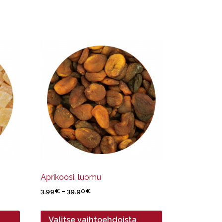
Tällä
tuotteella
on
useampi
muunnelma.
Voit
tehdä
valinnat
tuotteen
sivulla.
Aprikoosi, luomu
Hintaluokka:
3,99
€
–
39,90
€
3,99€
-
Valitse vaihtoehdoista
39,90€