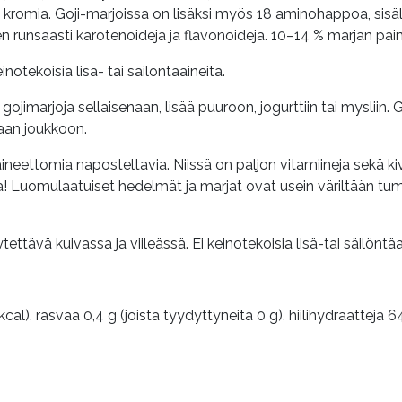
 kromia. Goji-marjoissa on lisäksi myös 18 aminohappoa, sisä
 runsaasti karotenoideja ja flavonoideja. 10–14 % marjan pain
tekoisia lisä- tai säilöntäaineita.
arjoja sellaisenaan, lisää puuroon, jogurttiin tai mysliin. G
laan joukkoon.
neettomia naposteltavia. Niissä on paljon vitamiineja sekä kive
iaa! Luomulaatuiset hedelmät ja marjat ovat usein väriltään
ettävä kuivassa ja viileässä. Ei keinotekoisia lisä-tai säilöntäa
cal), rasvaa 0,4 g (
joista tyydyttyneitä 0 g)
, hiilihydraatteja 6