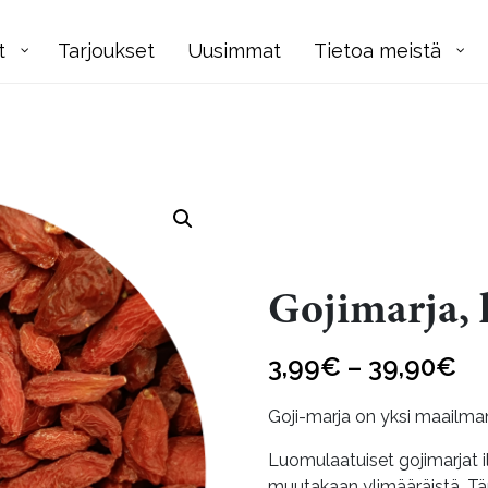
t
Tarjoukset
Uusimmat
Tietoa meistä
Gojimarja,
Hi
3,99
€
–
39,90
€
3,
Goji-marja on yksi maailman
-
Luomulaatuiset gojimarjat il
39
muutakaan ylimääräistä. Tä