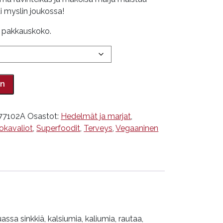
i myslin joukossa!
i pakkauskoko.
in
 77102A
Osastot:
Hedelmät ja marjat
,
okavaliot
,
Superfoodit
,
Terveys
,
Vegaaninen
sa sinkkiä, kalsiumia, kaliumia, rautaa,