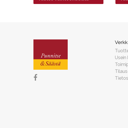
29,90€
Verk
Tuott
Usein
Toimip
Tilaus
Tieto