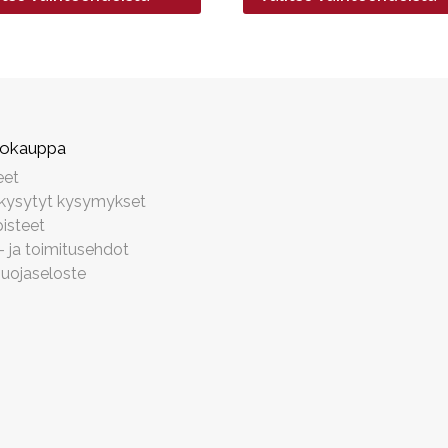
39,90€
19,90€
kokauppa
eet
 kysytyt kysymykset
isteet
- ja toimitusehdot
suojaseloste