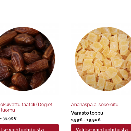
Tällä
ella
tuotteella
on
pi
useampi
nelma.
muunnelma.
Voit
tehdä
at
valinnat
een
tuotteen
.
sivulla.
okuivattu taateli (Deglet
Ananaspala, sokeroitu
, luomu
Varasto loppu
Hintaluokka:
–
39,90
€
Hintaluokka:
1,99
€
–
19,90
€
3,99€
1,99€
itse vaihtoehdoista
Valitse vaihtoehdoista
-
-