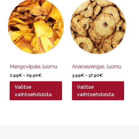
tuotteella
tuotteella
on
on
useampi
useampi
muunnelma.
muunnelma.
Voit
Voit
tehdä
tehdä
valinnat
valinnat
tuotteen
tuotteen
sivulla.
sivulla.
Mangoviipale, luomu
Ananasrengas, luomu
Hintaluokka:
Hintaluokka:
2,99
€
–
29,90
€
3,99
€
–
37,90
€
2,99€
3,99€
Valitse
Valitse
-
-
29,90€
37,90€
vaihtoehdoista
vaihtoehdoista