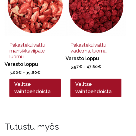
useampi
useampi
muunnelma.
muunnelma.
Voit
Voit
tehdä
tehdä
valinnat
valinnat
tuotteen
tuotteen
sivulla.
sivulla.
Pakastekuivattu
Pakastekuivattu
mansikkaviipale,
vadelma, luomu
luomu
Varasto loppu
Varasto loppu
Hintaluokka:
5,97
€
–
47,80
€
Hintaluokka:
5,00
€
–
39,80
€
5,97€
5,00€
-
Valitse
Valitse
-
47,80€
39,80€
vaihtoehdoista
vaihtoehdoista
Tutustu myös