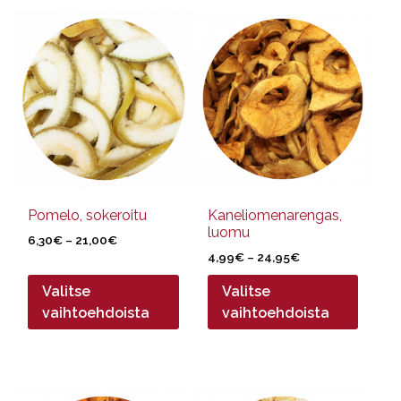
Tällä
Tällä
tuotteella
tuotteella
on
on
useampi
useampi
muunnelma.
muunnelma.
Voit
Voit
tehdä
tehdä
valinnat
valinnat
tuotteen
tuotteen
sivulla.
sivulla.
Pomelo, sokeroitu
Kaneliomenarengas,
luomu
Hintaluokka:
6,30
€
–
21,00
€
Hintaluokka:
6,30€
4,99
€
–
24,95
€
4,99€
-
Valitse
Valitse
-
21,00€
24,95€
vaihtoehdoista
vaihtoehdoista
Tällä
Tällä