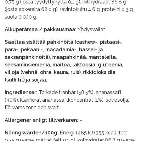
0,75 g (josta tyydyttynyttä 0,1 g), hiilihydraatit 86,8 g
(josta sokereita 68,0 g), ravintokuitu 4,6 g, proteiini 0,3 g,
suola 0,030 g.
Alkuperämaa / pakkausmaa:
Yhdysvallat
Saattaa sisältää pähkinöitä (cashew-, pistaasi-,
para-, pekaani-, macadamia-, hassel- ja
saksanpähkinöitä), maapähkinää, manteleita,
seesaminsiemeniä, maitoa, laktoosia, gluteenia,
viljoja (vehnä, ohra, kaura, ruis), rikkidioksidia
(sulfiitit) ja soijaa.
Ingredienser:
Torkade tranbär (58,5%), ananassaft
(40%), klarifierat ananassaftkoncentrat (1%), solrosolja.
Förvaras torrt och svalt.
Allergener enligt tillverkaren:
–
Näringsvärden/100g:
Energi 1485 kJ (355 kcal), fett
0,75 g (varav mättat fett 0,1 g), kolhydrater 86,8 g (varav