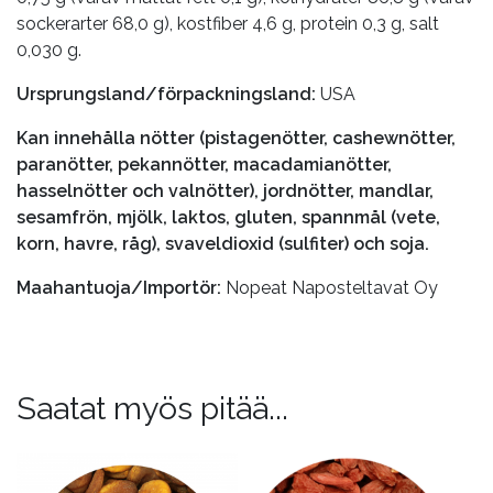
sockerarter 68,0 g), kostfiber 4,6 g, protein 0,3 g, salt
0,030 g.
Ursprungsland/förpackningsland:
USA
Kan innehålla nötter (pistagenötter, cashewnötter,
paranötter, pekannötter, macadamianötter,
hasselnötter och valnötter), jordnötter, mandlar,
sesamfrön, mjölk, laktos, gluten, spannmål (vete,
korn, havre, råg), svaveldioxid (sulfiter) och soja.
Maahantuoja/Importör:
Nopeat Naposteltavat Oy
Saatat myös pitää...
Tällä
Tällä
tuotteella
tuotteella