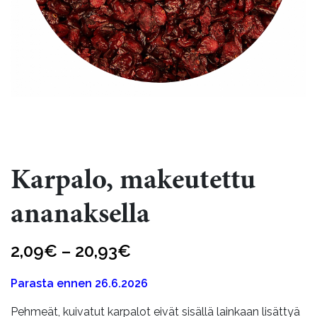
Karpalo, makeutettu
ananaksella
Hintaluokka:
2,09
€
–
20,93
€
2,09€
Parasta ennen 26.6.2026
-
Pehmeät, kuivatut karpalot eivät sisällä lainkaan lisättyä