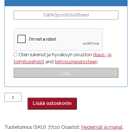
29,90€.
20,93€.
Olen lukenut ja hyväksyn sivuston
tilaus- ja
toimitusehdot
and
tietosuojaselosteen
Karpalo,
makeutettu
Lisää ostoskoriin
ananaksella
määrä
Tuotetunnus (SKU):
77110
Osastot:
Hedelmät ja marjat
,