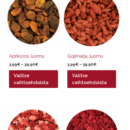
on
on
useampi
useampi
muunnelma.
muunnelma.
Voit
Voit
tehdä
tehdä
valinnat
valinnat
tuotteen
tuotteen
sivulla.
sivulla.
Aprikoosi, luomu
Gojimarja, luomu
Hintaluokka:
Hintaluokka:
3,99
€
–
39,90
€
3,99
€
–
39,90
€
3,99€
3,99€
Valitse
Valitse
-
-
39,90€
39,90€
vaihtoehdoista
vaihtoehdoista
Tällä
Tällä
tuotteella
tuotteella
on
on