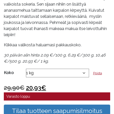
20,93€
valkoista sokeria. Sen sijaan nihiin on lisättyä
ananasmehua taittamaan karpalon kirpeyttä. Kuivatut
karpalot maistuvat sellaisenaan, retkieväänä, myslin
joukossa ja leivonnassa. Pehmeät ja sopivasti kirpeät
karpalot tuovat ihanasti makeaa makua itse leivottuihin
leipiin!
Klikkaa valikosta haluamasi pakkauskoko.
30 päivän alin hinta 2,09 €/100 g, 6,29 €/300 g, 10,46
€/500 g, 20,93 €/ 1 kg.
Koko
Poista
Alkuperäinen
Nykyinen
29,90
€
20,93
€
hinta
hinta
Varasto loppu
oli:
on:
Tilaa tuotteen saapumisilmoitus