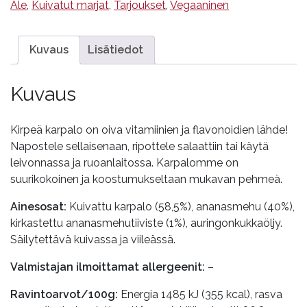
Ale
,
Kuivatut marjat
,
Tarjoukset
,
Vegaaninen
Kuvaus
Lisätiedot
Kuvaus
Kirpeä karpalo on oiva vitamiinien ja flavonoidien lähde!
Napostele sellaisenaan, ripottele salaattiin tai käytä
leivonnassa ja ruoanlaitossa. Karpalomme on
suurikokoinen ja koostumukseltaan mukavan pehmeä.
Ainesosat:
Kuivattu karpalo (58,5%), ananasmehu (40%),
kirkastettu ananasmehutiiviste (1%), auringonkukkaöljy.
Säilytettävä kuivassa ja viileässä.
Valmistajan ilmoittamat allergeenit:
–
Ravintoarvot/100g:
Energia 1485 kJ (355 kcal), rasva