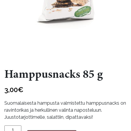
Hamppusnacks 85 g
3,00
€
Suomalaisesta hampusta valmistettu hamppusnacks on
ravintorikas ja herkullinen valinta naposteluun.
Juustotarjottimelle, salattiin, dipattavaksi!
Hamppusnacks