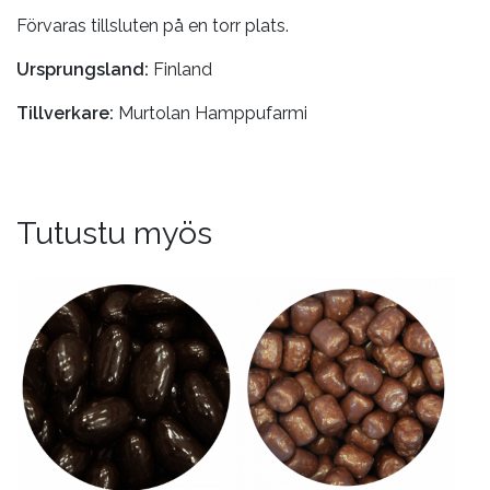
Förvaras tillsluten på en torr plats.
Ursprungsland:
Finland
Tillverkare:
Murtolan Hamppufarmi
Tutustu myös
Tällä
Tällä
tuotteella
tuotteella
on
on
useampi
useampi
muunnelma.
muunnelma.
Voit
Voit
tehdä
tehdä
valinnat
valinnat