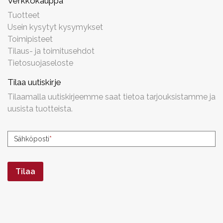
Verkkokauppa
Tuotteet
Usein kysytyt kysymykset
Toimipisteet
Tilaus- ja toimitusehdot
Tietosuojaseloste
Tilaa uutiskirje
Tilaamalla uutiskirjeemme saat tietoa tarjouksistamme ja
uusista tuotteista.
Uutiskirjeen
Sähköposti
*
tilaus
Tilaa