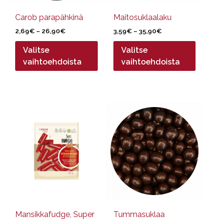
tuotteen
tuotteen
sivulla.
sivulla.
Carob parapähkinä
Maitosuklaalaku
Hintaluokka:
Hintaluokka:
2,69
€
–
26,90
€
3,59
€
–
35,90
€
2,69€
3,59€
Valitse
Valitse
-
-
26,90€
35,90€
vaihtoehdoista
vaihtoehdoista
Tällä
tuotteella
on
useampi
muunnelma.
Voit
tehdä
valinnat
tuotteen
sivulla.
Mansikkafudge, Super
Tummasuklaa