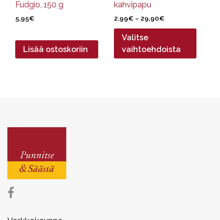
Fudgio, 150 g
kahvipapu
Hintaluokka:
5,95
€
2,99
€
–
29,90
€
2,99€
Valitse
-
29,90€
Lisää ostoskoriin
vaihtoehdoista