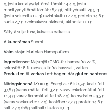
g, josta kertatyydyttömättömät: 14,4 g, josta
monityydyttömättömät: 18,2 g), hiilihydraatit 29,5 g
(josta sokereita 1,2 g) ravintokuitu 12,2 g, proteiini 14,6 g,
suola 2,7 g, (voimakassuolainen), laktoosia: 0,0 g.
Säilytä suljettuna, kuivassa paikassa.
Alkuperämaa
Suomi
Valmistaja:
Murtolan Hamppufarmi
Ingredienser:
Majsmjöl (GMO-fri), hampafrö 22 %,
solrosfrö 18 %, rapsolja, linfrö, havssalt, vatten.
Produkten tillverkas i ett bageri där gluten hanteras.
Näringsinnehåll/100 g:
Energi 2246 kJ (541 kcal), fett
37,8 g (varav mättat fett 3,2 g, varav enkelomättat fett
14,4 g, varav fleromättat fett 18,2 g), kolhydrater 29,5 g
(varav sockerarter 1,2 g), kostfiber 12,2 g, protein 14,6 g,
salt 2,7 g (hög salthalt), laktos 0,0 g.