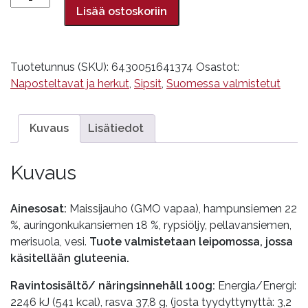
85
Lisää ostoskoriin
g
määrä
Tuotetunnus (SKU):
6430051641374
Osastot:
Naposteltavat ja herkut
,
Sipsit
,
Suomessa valmistetut
Kuvaus
Lisätiedot
Kuvaus
Ainesosat:
Maissijauho (GMO vapaa), hampunsiemen 22
%, auringonkukansiemen 18 %, rypsiöljy, pellavansiemen,
merisuola, vesi.
Tuote valmistetaan leipomossa, jossa
käsitellään gluteenia.
Ravintosisältö/ näringsinnehåll 100g:
Energia/Energi:
2246 kJ (541 kcal), rasva 37,8 g, (josta tyydyttynyttä: 3,2