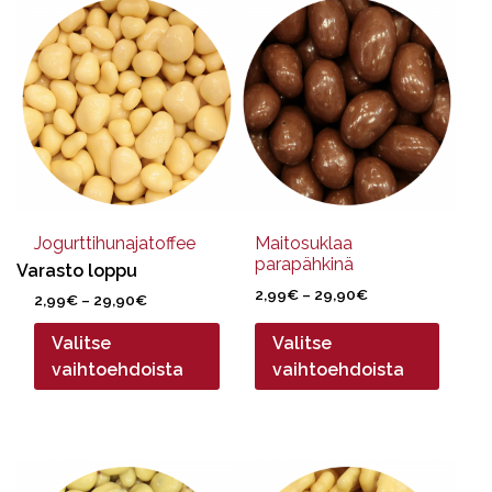
Tällä
Tällä
tuotteella
tuotteella
on
on
useampi
useampi
muunnelma.
muunnelma.
Voit
Voit
tehdä
tehdä
valinnat
valinnat
tuotteen
tuotteen
sivulla.
sivulla.
Jogurttihunajatoffee
Maitosuklaa
parapähkinä
Varasto loppu
Hintaluokka:
2,99
€
–
29,90
€
Hintaluokka:
2,99
€
–
29,90
€
2,99€
2,99€
-
Valitse
Valitse
-
29,90€
29,90€
vaihtoehdoista
vaihtoehdoista
Tällä
Tällä