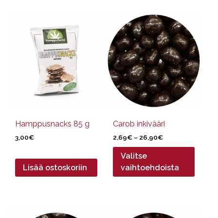
Tällä
tuotteella
on
useampi
muunnelma.
Voit
tehdä
valinnat
tuotteen
sivulla.
Hamppusnacks 85 g
Carob inkivääri
Hintaluokka:
3,00
€
2,69
€
–
26,90
€
2,69€
Valitse
-
26,90€
Lisää ostoskoriin
vaihtoehdoista
Tällä
Tällä