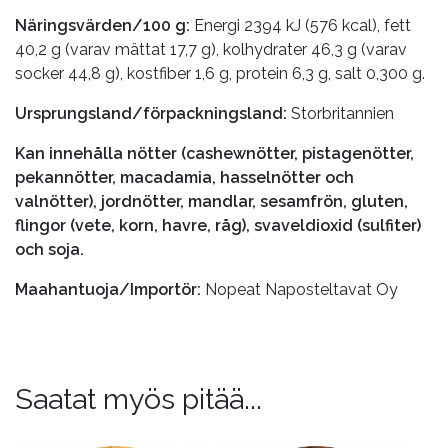
Näringsvärden/100 g:
Energi 2394 kJ (576 kcal), fett
40,2 g (varav mättat 17,7 g), kolhydrater 46,3 g (varav
socker 44,8 g), kostfiber 1,6 g, protein 6,3 g, salt 0,300 g.
Ursprungsland/förpackningsland:
Storbritannien
Kan innehålla nötter (cashewnötter, pistagenötter,
pekannötter, macadamia, hasselnötter och
valnötter), jordnötter, mandlar, sesamfrön, gluten,
flingor (vete, korn, havre, råg), svaveldioxid (sulfiter)
och soja.
Maahantuoja/Importör:
Nopeat Naposteltavat Oy
Saatat myös pitää...