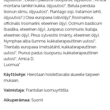
montana (arnikin kukka, öljyuutos)*, Betula pendula
(koivun silmu, öljyuutos)*, Plantago ssp. (ratamon lehti,
öljyuutos)*,] Olea europaea (oliiviöljy)*,Rosmarinus
officinalis (rosmariini, eteerinen öljy), Ocimum basilicum
(basilika, eteerinen öljy), Juniperus communis (kataja,
eteerinen öljy), Pinus sylvestris (mänty, eteerinen öljy),
Nymphae alba (lumme, kukkaterapeuttinen uutos)*,
Trientalis europaea (metsätähti, kukkaterapeuttinen
uutos)*, Prunus padus (suopursu, kukkaterapeuttinen
uutos)*, Arnica D.
Luomua*
Käyttöohje:
Hierotaan hoidettavalle alueelle tarpeen
mukaan.
Valmistaja:
Frantsilan luomuyrttitila
Alkuperämaa:
Suomi