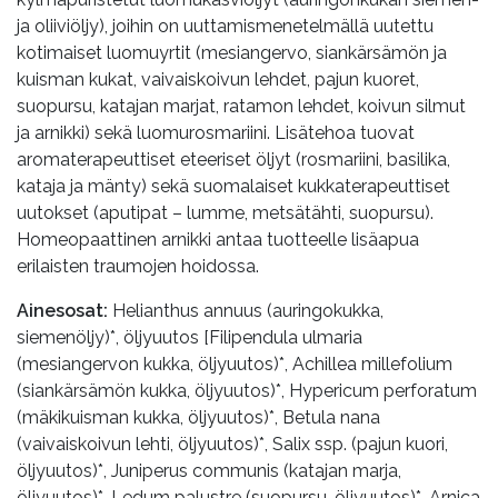
ja oliiviöljy), joihin on uuttamismenetelmällä uutettu
kotimaiset luomuyrtit (mesiangervo, siankärsämön ja
kuisman kukat, vaivaiskoivun lehdet, pajun kuoret,
suopursu, katajan marjat, ratamon lehdet, koivun silmut
ja arnikki) sekä luomurosmariini. Lisätehoa tuovat
aromaterapeuttiset eteeriset öljyt (rosmariini, basilika,
kataja ja mänty) sekä suomalaiset kukkaterapeuttiset
uutokset (aputipat – lumme, metsätähti, suopursu).
Homeopaattinen arnikki antaa tuotteelle lisäapua
erilaisten traumojen hoidossa.
Ainesosat:
Helianthus annuus (auringokukka,
siemenöljy)*, öljyuutos [Filipendula ulmaria
(mesiangervon kukka, öljyuutos)*, Achillea millefolium
(siankärsämön kukka, öljyuutos)*, Hypericum perforatum
(mäkikuisman kukka, öljyuutos)*, Betula nana
(vaivaiskoivun lehti, öljyuutos)*, Salix ssp. (pajun kuori,
öljyuutos)*, Juniperus communis (katajan marja,
öljyuutos)*, Ledum palustre (suopursu, öljyuutos)*, Arnica