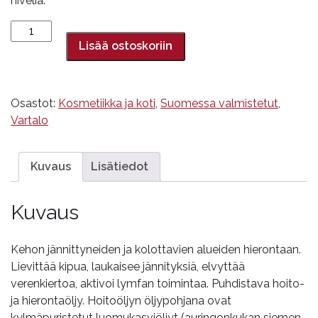
niveliä.
Kipu
hoitoöljy
Lisää ostoskoriin
100
ml
määrä
Osastot:
Kosmetiikka ja koti
,
Suomessa valmistetut
,
Vartalo
Kuvaus
Lisätiedot
Kuvaus
Kehon jännittyneiden ja kolottavien alueiden hierontaan.
Lievittää kipua, laukaisee jännityksiä, elvyttää
verenkiertoa, aktivoi lymfan toimintaa. Puhdistava hoito-
ja hierontaöljy. Hoitoöljyn öljypohjana ovat
kylmäpuristetut luomukasviöljyt (auringonkukan siemen-