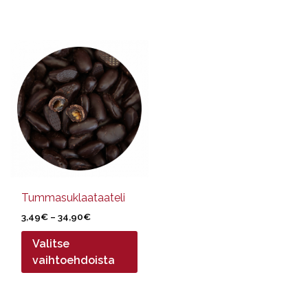
Tällä
tuotteella
on
useampi
muunnelma.
Voit
tehdä
valinnat
tuotteen
sivulla.
Tummasuklaataateli
Hintaluokka:
3,49
€
–
34,90
€
3,49€
Valitse
-
34,90€
vaihtoehdoista