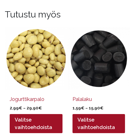
Tutustu myös
Tällä
Tällä
tuotteella
tuotteella
on
on
useampi
useampi
muunnelma.
muunnelma.
Voit
Voit
tehdä
tehdä
valinnat
valinnat
tuotteen
tuotteen
sivulla.
sivulla.
Jogurttikarpalo
Palalaku
Hintaluokka:
Hintaluokka:
2,99
€
–
29,90
€
1,59
€
–
15,90
€
2,99€
1,59€
Valitse
Valitse
-
-
29,90€
15,90€
vaihtoehdoista
vaihtoehdoista