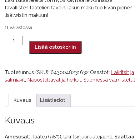
Lakritsitaateleita voi myös käyttää leivonnassa
tavallisten taatelien tavoin, lakun maku tuo kivan pienen
lisätwistin makuun!
11 varastossa
Lakritsitaateli,
170
Lisää ostoskoriin
g
määrä
Tuotetunnus (SKU):
6430048231632
Osastot:
Lakritsit ja
salmiakit
,
Naposteltavat ja herkut
,
Suomessa valmistetut
Kuvaus
Lisätiedot
Kuvaus
Ainesosat:
Taateli (98%), lakritsinjuuriuutejauhe.
Saattaa