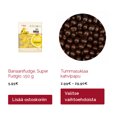
Tällä
tuotteella
on
useampi
muunnelma.
Voit
tehdä
valinnat
tuotteen
sivulla.
Banaanifudge, Super
Tummasuklaa
Fudgio, 150 g
kahvipapu
Hintaluokka:
5,95
€
2,99
€
–
29,90
€
2,99€
Valitse
-
29,90€
Lisää ostoskoriin
vaihtoehdoista