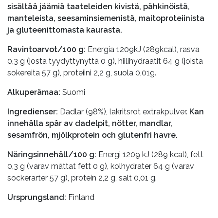
sisältää jäämiä taateleiden kivistä, pähkinöistä,
manteleista, seesaminsiemenistä, maitoproteiinista
ja gluteenittomasta kaurasta.
Ravintoarvot/100 g:
Energia 1209kJ (289kcal), rasva
0,3 g (josta tyydyttynyttä 0 g), hiilihydraatit 64 g (joista
sokereita 57 g), proteiini 2,2 g, suola 0,01g.
Alkuperämaa:
Suomi
Ingredienser:
Dadlar (98%), lakritsrot extrakpulver.
Kan
innehålla spår av dadelpit, nötter, mandlar,
sesamfrön, mjölkprotein och glutenfri havre.
Näringsinnehåll/100 g:
Energi 1209 kJ (289 kcal), fett
0,3 g (varav mättat fett 0 g), kolhydrater 64 g (varav
sockerarter 57 g), protein 2,2 g, salt 0,01 g.
Ursprungsland:
Finland