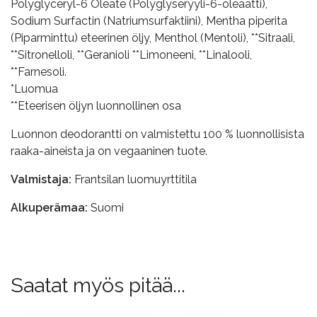
Polyglyceryl-6 Oleate (Polyglyseryyli-6-oleaatti),
Sodium Surfactin (Natriumsurfaktiini), Mentha piperita
(Piparminttu) eteerinen öljy, Menthol (Mentoli), **Sitraali,
**Sitronelloli, **Geranioli **Limoneeni, **Linalooli,
**Farnesoli.
*Luomua
**Eteerisen öljyn luonnollinen osa
Luonnon deodorantti on valmistettu 100 % luonnollisista
raaka-aineista ja on vegaaninen tuote.
Valmistaja:
Frantsilan luomuyrttitila
Alkuperämaa:
Suomi
Saatat myös pitää...