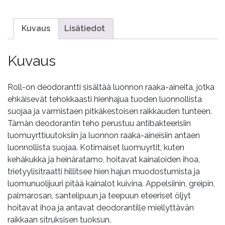
Kuvaus
Lisätiedot
Kuvaus
Roll-on deodorantti sisältää luonnon raaka-aineita, jotka
ehkäisevät tehokkaasti hienhajua tuoden luonnollista
suojaa ja varmistaen pitkäkestoisen raikkauden tunteen.
Tämän deodorantin teho perustuu antibakteerisiin
luomuyrttiuutoksiin ja luonnon raaka-aineisiin antaen
luonnollista suojaa. Kotimaiset luomuyrtit, kuten
kehäkukka ja heinäratamo, hoitavat kainaloiden ihoa,
trietyylisitraatti hillitsee hien hajun muodostumista ja
luomunuolijuuri pitää kainalot kuivina. Appelsiinin, greipin,
palmarosan, santelipuun ja teepuun eteeriset öljyt
hoitavat ihoa ja antavat deodorantille miellyttävän
raikkaan sitruksisen tuoksun.