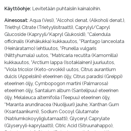
Käyttöohje:
Levitetään puhtaisiin kainaloihin.
Ainesosat:
Aqua (Vesi), *Alcohol denat. (Alkoholi denat.),
Triethyl Citrate (Trietyylisitraatti), Caprylyl/Capryl
Glucoside (Kapryyli/Kapryl Glukosidi), *Calendula
officinalis (Kehäkukka) kukkauutos, *Plantago lanceolata
(Heinäratamo) lehtiuutos, *Prunella vulgaris
(Niittyhumala) uutos, *Matricaria recutita (Kamomilla)
kukkauutos, *Arctium lappa (Isotakiainen) juuriuutos,
*Viola tricolor (Keto-orvokki) uutos, Citrus aurantium
dulcis (Appelsiini) eteerinen öljy, Citrus paradisi (Greippi)
eteerinen öljy, Cymbopogon martini (Palmarosa)
eteerinen öljy, Santalum album (Santelipuu) eteerinen
öljy, Melaleuca alternifolia (Teepuu) eteerinen öljy,
*Maranta arundinacea (Nuolijuuri) jauhe, Xanthan Gum
(Ksantaanikumi), Sodium Cocoyl Glutamate
(Natriumkokoyyliglutamaatti), Glyceryl Caprylate
(Glyseryyli-kaprylaatti), Citric Acid (Sitruunahappo),