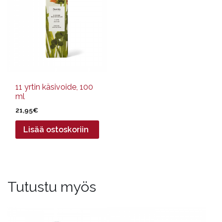
11 yrtin käsivoide, 100
ml
21,95
€
Lisää ostoskoriin
Tutustu myös