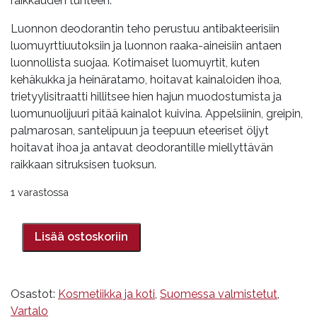
raikkauden tunteen.
Luonnon deodorantin teho perustuu antibakteerisiin
luomuyrttiuutoksiin ja luonnon raaka-aineisiin antaen
luonnollista suojaa. Kotimaiset luomuyrtit, kuten
kehäkukka ja heinäratamo, hoitavat kainaloiden ihoa,
trietyylisitraatti hillitsee hien hajun muodostumista ja
luomunuolijuuri pitää kainalot kuivina. Appelsiinin, greipin,
palmarosan, santelipuun ja teepuun eteeriset öljyt
hoitavat ihoa ja antavat deodorantille miellyttävän
raikkaan sitruksisen tuoksun.
1 varastossa
Luonnon
deodorantti
Lisää ostoskoriin
50ml
määrä
Osastot:
Kosmetiikka ja koti
,
Suomessa valmistetut
,
Vartalo