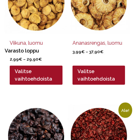
muunnelma.
muunnelma.
Voit
Voit
tehdä
tehdä
valinnat
valinnat
tuotteen
tuotteen
sivulla.
sivulla.
Viikuna, luomu
Ananasrengas, luomu
Varasto loppu
Hintaluokka:
3,99
€
–
37,90
€
3,99€
Hintaluokka:
2,99
€
–
29,90
€
-
2,99€
37,90€
Valitse
Valitse
-
29,90€
vaihtoehdoista
vaihtoehdoista
Tällä
Tällä
Ale!
tuotteella
tuotteella
on
on
useampi
useampi
muunnelma.
muunnelma.