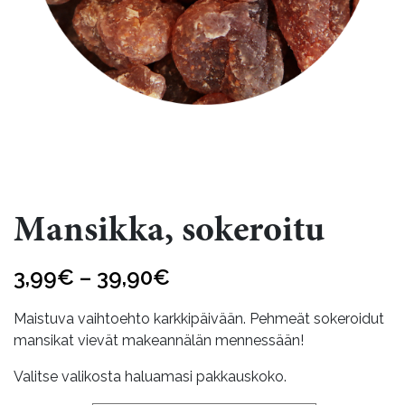
Mansikka, sokeroitu
Hintaluokka:
3,99
€
–
39,90
€
3,99€
Maistuva vaihtoehto karkkipäivään. Pehmeät sokeroidut
-
mansikat vievät makeannälän mennessään!
39,90€
Valitse valikosta haluamasi pakkauskoko.