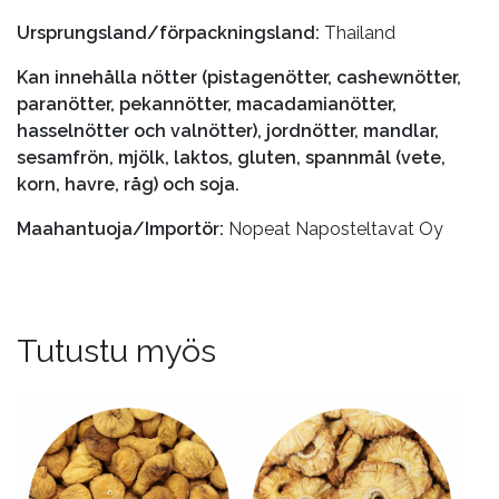
Ursprungsland/förpackningsland:
Thailand
Kan innehålla nötter (pistagenötter, cashewnötter,
paranötter, pekannötter, macadamianötter,
hasselnötter och valnötter), jordnötter, mandlar,
sesamfrön, mjölk, laktos, gluten, spannmål (vete,
korn, havre, råg) och soja.
Maahantuoja/Importör:
Nopeat Naposteltavat Oy
Tutustu myös
Tällä
Tällä
tuotteella
tuotteella
on
on
useampi
useampi