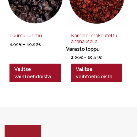
Voit
Voit
tehdä
tehdä
valinnat
valinnat
tuotteen
tuotteen
sivulla.
sivulla.
Luumu, luomu
Karpalo, makeutettu
ananaksella
Hintaluokka:
4,99
€
–
49,90
€
Varasto loppu
4,99€
-
Hintaluokka:
2,09
€
–
20,93
€
49,90€
2,09€
Valitse
Valitse
-
20,93€
vaihtoehdoista
vaihtoehdoista