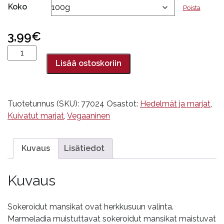
Koko
Poista
3,99
€
Mansikka,
sokeroitu
Lisää ostoskoriin
määrä
Tuotetunnus (SKU):
77024
Osastot:
Hedelmät ja marjat
,
Kuivatut marjat
,
Vegaaninen
Kuvaus
Lisätiedot
Kuvaus
Sokeroidut mansikat ovat herkkusuun valinta.
Marmeladia muistuttavat sokeroidut mansikat maistuvat