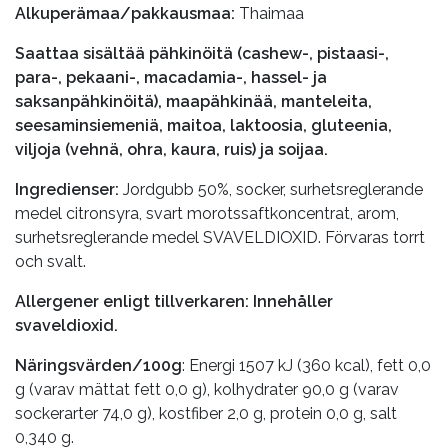
Alkuperämaa/pakkausmaa:
Thaimaa
Saattaa sisältää pähkinöitä (cashew-, pistaasi-,
para-, pekaani-, macadamia-, hassel- ja
saksanpähkinöitä), maapähkinää, manteleita,
seesaminsiemeniä, maitoa, laktoosia, gluteenia,
viljoja (vehnä, ohra, kaura, ruis) ja soijaa.
Ingredienser:
Jordgubb 50%, socker, surhetsreglerande
medel citronsyra, svart morotssaftkoncentrat, arom,
surhetsreglerande medel SVAVELDIOXID. Förvaras torrt
och svalt.
Allergener enligt tillverkaren: Innehåller
svaveldioxid.
Näringsvärden/100g
: Energi 1507 kJ (360 kcal), fett 0,0
g (varav mättat fett 0,0 g), kolhydrater 90,0 g (varav
sockerarter 74,0 g), kostfiber 2,0 g, protein 0,0 g, salt
0,340 g.