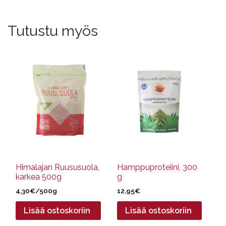
Tutustu myös
Himalajan Ruususuola,
Hamppuproteiini, 300
karkea 500g
g
4,30
€
/500g
12,95
€
Lisää ostoskoriin
Lisää ostoskoriin