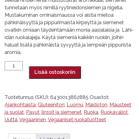
seesaminsiemeniä muistuttavat aromikkaat siemenet
tunnetaan myös nimillä ryytineidonsiemen ja nigella.
Mustakuminan ominaismaussa voi aistia mietoa
pähkinäisyyttä ja pippurimaista kirpeyttä ja siemenet
ovatkin omiaan täydentämään monia aasialaisia ja Lähi-
idän ruokalajeja. Käytä siemeniä kaikkiin ruokiin, joihin
haluat lisätä pähkinäistä syvyyttä ja lempeän pippurista
aromia.
Mustakuminansiemen
100
Lisää ostoskoriin
g,
Aduki
määrä
Tuotetunnus (SKU):
6430013862885
Osastot:
Ajankohtaista
,
Gluteeniton
,
Luomu
,
Maidoton
,
Mausteet
ja suolat
,
Pavut, linssit ja siemenet
,
Ruoka
,
Ruokavaliot
,
Uutta
,
Vegaaninen
,
Vegaaniset ruokatuotteet