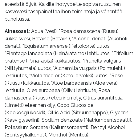
eteeristä öljyä. Kaikille ihotyypeille sopiva ruusuinen
kasvovesi tasapainottaa ihon toimintoja ja vähentää
punoitusta.
Ainesosat:
Aqua (Vesi), *Rosa damascena (Ruusu)
kukkaisvesi, Betaine (Betaiini), *Alcohol denat. (Alkoholi
denat.), *Equisetum arvense (Peltokorte) uutos,
*Plantago lanceolata (Heinäratamo) lehtiuutos, *Trifolium
pratense (Puna-apila) kukkauutos, *Prunella vulgaris
(Niittyhumala) uutos, *Alchemilla vulgaris (Poimulehti)
lehtiuutos, *Viola tricolor (Keto-orvokki) uutos, *Rose
(Ruusu) kukkauutos, *Aloe barbadensis (Aloe vera)
lehtiuute, Olea europaea (Oliivi) lehtiuute, Rosa
damascena (Ruusu) eteerinen öljy, Citrus aurantifolia
(Limetti) eteerinen öljy, Coco Glucoside
(Kookosglukosidi), Citric Acid (Sitruunahappo), Glycerin
(Kasviglyseriini), Sodium Benzoate (Natriumbentsoaatti),
Potassium Sorbate (Kaliumsorbaatti), Benzyl Alcohol
(Bentsyylialkoholi), Menthol (Mentoli).