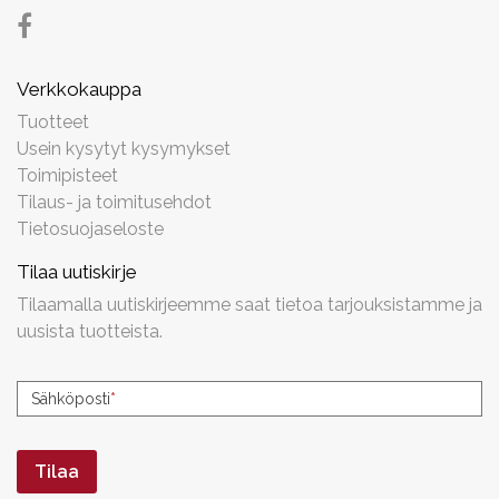
Verkkokauppa
Tuotteet
Usein kysytyt kysymykset
Toimipisteet
Tilaus- ja toimitusehdot
Tietosuojaseloste
Tilaa uutiskirje
Tilaamalla uutiskirjeemme saat tietoa tarjouksistamme ja
uusista tuotteista.
Uutiskirjeen
Sähköposti
*
tilaus
Tilaa