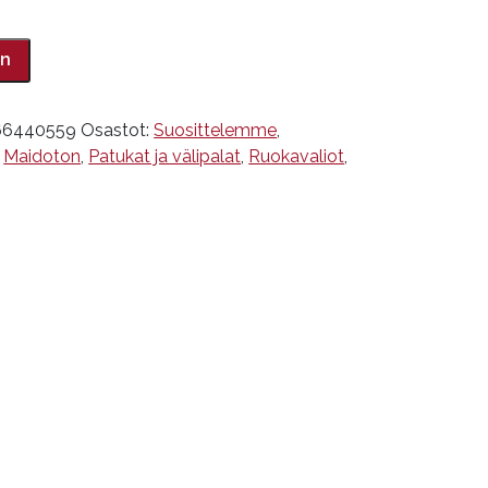
in
66440559
Osastot:
Suosittelemme
,
,
Maidoton
,
Patukat ja välipalat
,
Ruokavaliot
,