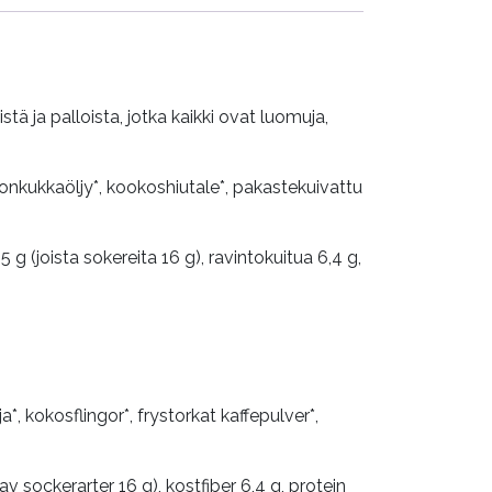
tä ja palloista, jotka kaikki ovat luomuja,
onkukkaöljy*, kookoshiutale*, pakastekuivattu
5 g (joista sokereita 16 g), ravintokuitua 6,4 g,
, kokosflingor*, frystorkat kaffepulver*,
v sockerarter 16 g), kostfiber 6,4 g, protein