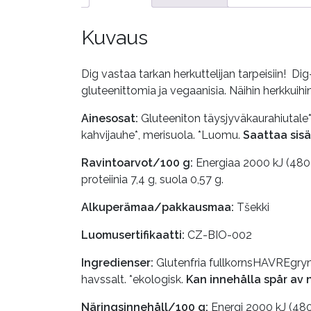
Kuvaus
Dig vastaa tarkan herkuttelijan tarpeisiin! Di
gluteenittomia ja vegaanisia. Näihin herkkuihi
Ainesosat:
Gluteeniton täysjyväkaurahiutale*
kahvijauhe*, merisuola. *Luomu.
Saattaa sisä
Ravintoarvot/100 g:
Energiaa 2000 kJ (480
proteiinia 7,4 g, suola 0,57 g.
Alkuperämaa/pakkausmaa:
Tšekki
Luomusertifikaatti:
CZ-BIO-002
Ingredienser:
Glutenfria fullkornsHAVREgryn*,
havssalt. *ekologisk.
Kan innehålla spår av 
Näringsinnehåll/100 g:
Energi 2000 kJ (480 k