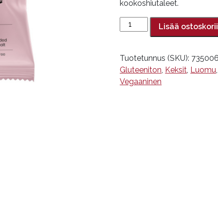
kookoshiutaleet.
Suklaapallo,
Lisää ostoskori
Dig,
25
g
Tuotetunnus (SKU):
73500
määrä
Gluteeniton
,
Keksit
,
Luomu
Vegaaninen