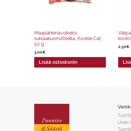
Maapähkinävoikeksi
Välip
suklaakuorrutteella, Kookie Cat,
kooko
50 g
2,50
€
3,00
€
Lisää ostoskoriin
Lis
Verk
Tuott
Usein
Toimip