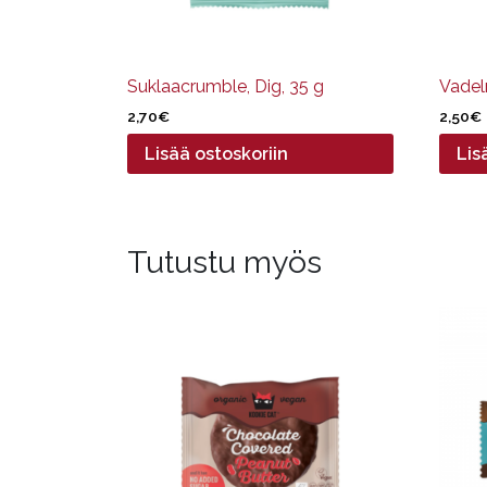
Suklaacrumble, Dig, 35 g
Vadel
2,70
€
2,50
€
Lisää ostoskoriin
Lis
Tutustu myös