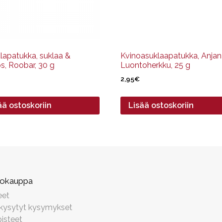
alapatukka, suklaa &
Kvinoasuklaapatukka, Anjan
s, Roobar, 30 g
Luontoherkku, 25 g
2,95
€
ää ostoskoriin
Lisää ostoskoriin
kokauppa
eet
 kysytyt kysymykset
isteet