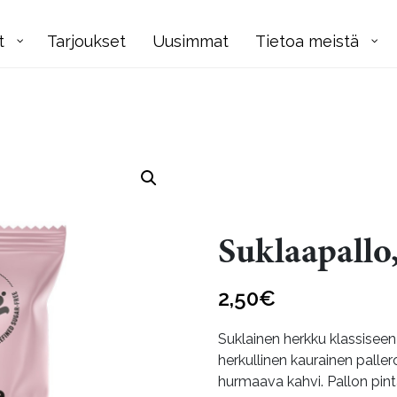
t
Tarjoukset
Uusimmat
Tietoa meistä
Suklaapallo,
2,50
€
Suklainen herkku klassiseen 
herkullinen kaurainen palle
hurmaava kahvi. Pallon pin