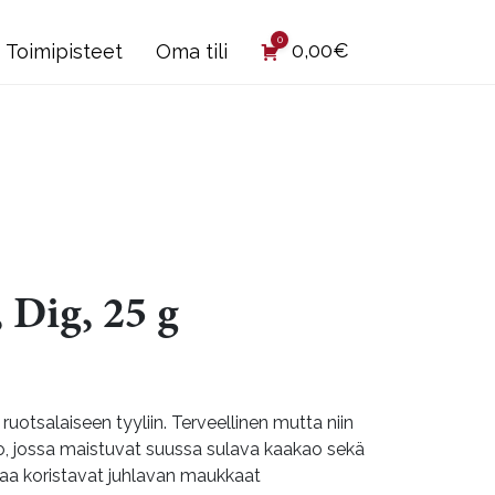
0
0,00
€
Toimipisteet
Oma tili
 Dig, 25 g
ruotsalaiseen tyyliin. Terveellinen mutta niin
ro, jossa maistuvat suussa sulava kaakao sekä
taa koristavat juhlavan maukkaat