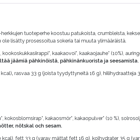
g-herkkujen tuoteperhe koostuu patukoista, crumbleista, kekseis
n ole lisätty prosessoitua sokeria tai muuta ylimääräistä.
, kookoskukkasiirappi*, kaakaovoi*, kaakaojauhe* (10%), auring
ltää jäämiä pähkinöistä, pähkinänkuorista ja seesamista.
 kcal)
,
rasvaa 33 g (joista tyydyttyneitä 16 g), hiilihydraatteja 3
 kokosblomsirap*, kakaosmör*, kakaopulver* (10 %), solrosolja*
nötter, nötskal och sesam.
cal), fett 33 g (varav mättat fett 16 g), kolhydrater 35 g (vara