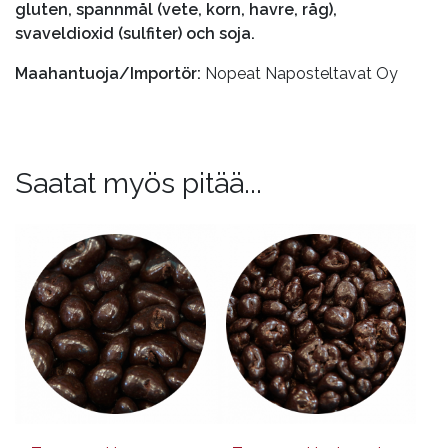
gluten, spannmål (vete, korn, havre, råg),
svaveldioxid (sulfiter) och soja.
Maahantuoja/Importör:
Nopeat Naposteltavat Oy
Saatat myös pitää...
Tällä
Tällä
tuotteella
tuotteella
on
on
useampi
useampi
muunnelma.
muunnelma.
Voit
Voit
tehdä
tehdä
valinnat
valinnat
tuotteen
tuotteen