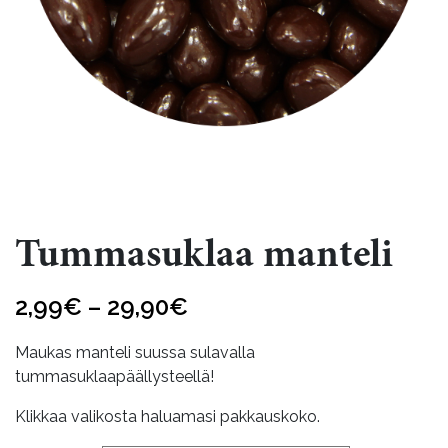
Tummasuklaa manteli
Hintaluokka:
2,99
€
–
29,90
€
2,99€
Maukas manteli suussa sulavalla
-
tummasuklaapäällysteellä!
29,90€
Klikkaa valikosta haluamasi pakkauskoko.