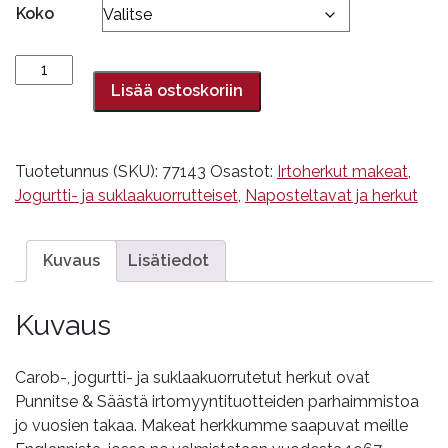
Koko
Tummasuklaa
manteli
Lisää ostoskoriin
määrä
Tuotetunnus (SKU):
77143
Osastot:
Irtoherkut makeat
,
Jogurtti- ja suklaakuorrutteiset
,
Naposteltavat ja herkut
Kuvaus
Lisätiedot
Kuvaus
Carob-, jogurtti- ja suklaakuorrutetut herkut ovat
Punnitse & Säästä irtomyyntituotteiden parhaimmistoa
jo vuosien takaa. Makeat herkkumme saapuvat meille