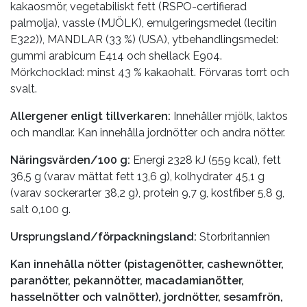
kakaosmör, vegetabiliskt fett (RSPO-certifierad
palmolja), vassle (MJÖLK), emulgeringsmedel (lecitin
E322)), MANDLAR (33 %) (USA), ytbehandlingsmedel:
gummi arabicum E414 och shellack E904.
Mörkchocklad: minst 43 % kakaohalt. Förvaras torrt och
svalt.
Allergener enligt tillverkaren:
Innehåller mjölk, laktos
och mandlar. Kan innehålla jordnötter och andra nötter.
Näringsvärden/100 g:
Energi 2328 kJ (559 kcal), fett
36,5 g (varav mättat fett 13,6 g), kolhydrater 45,1 g
(varav sockerarter 38,2 g), protein 9,7 g, kostfiber 5,8 g,
salt 0,100 g.
Ursprungsland/förpackningsland:
Storbritannien
Kan innehålla nötter (pistagenötter, cashewnötter,
paranötter, pekannötter, macadamianötter,
hasselnötter och valnötter), jordnötter, sesamfrön,