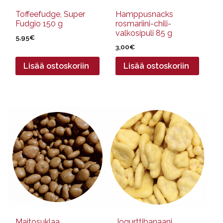
Toffeefudge, Super
Hamppusnacks
Fudgio 150 g
rosmariini-chili-
valkosipuli 85 g
5,95
€
3,00
€
Lisää ostoskoriin
Lisää ostoskoriin
Tällä
Tällä
tuotteella
tuotteella
on
on
useampi
useampi
muunnelma.
muunnelma.
Voit
Voit
tehdä
tehdä
valinnat
valinnat
tuotteen
tuotteen
sivulla.
sivulla.
Maitosuklaa
Jogurttibanaani