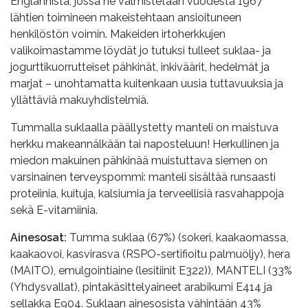
Englannista, jossa ne valmistetaan vuodesta 1967
lähtien toimineen makeistehtaan ansioituneen
henkilöstön voimin. Makeiden irtoherkkujen
valikoimastamme löydät jo tutuksi tulleet suklaa- ja
jogurttikuorrutteiset pähkinät, inkiväärit, hedelmät ja
marjat – unohtamatta kuitenkaan uusia tuttavuuksia ja
yllättäviä makuyhdistelmiä.
Tummalla suklaalla päällystetty manteli on maistuva
herkku makeannälkään tai naposteluun! Herkullinen ja
miedon makuinen pähkinää muistuttava siemen on
varsinainen terveyspommi: manteli sisältää runsaasti
proteiinia, kuituja, kalsiumia ja terveellisiä rasvahappoja
sekä E-vitamiinia.
Ainesosat:
Tumma suklaa (67%) (sokeri, kaakaomassa,
kaakaovoi, kasvirasva (RSPO-sertifioitu palmuöljy), hera
(MAITO), emulgointiaine (lesitiinit E322)), MANTELI (33%
(Yhdysvallat), pintakäsittelyaineet arabikumi E414 ja
sellakka E904. Suklaan ainesosista vähintään 43%