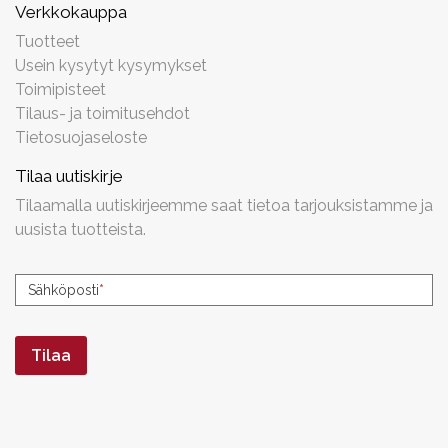
Verkkokauppa
Tuotteet
Usein kysytyt kysymykset
Toimipisteet
Tilaus- ja toimitusehdot
Tietosuojaseloste
Tilaa uutiskirje
Tilaamalla uutiskirjeemme saat tietoa tarjouksistamme ja
uusista tuotteista.
Uutiskirjeen
Sähköposti
*
tilaus
Tilaa