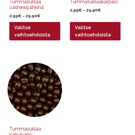
sivulla.
sivulla.
Tummasuklaa
Tummasuklaakarpalo
cashewpähkinä
Hintaluokka:
2,99
€
–
29,90
€
Hintaluokka:
2,99
€
–
29,90
€
2,99€
2,99€
-
Valitse
Valitse
-
29,90€
29,90€
vaihtoehdoista
vaihtoehdoista
Tällä
tuotteella
on
useampi
muunnelma.
Voit
tehdä
valinnat
tuotteen
sivulla.
Tummasuklaa
kahvipapu