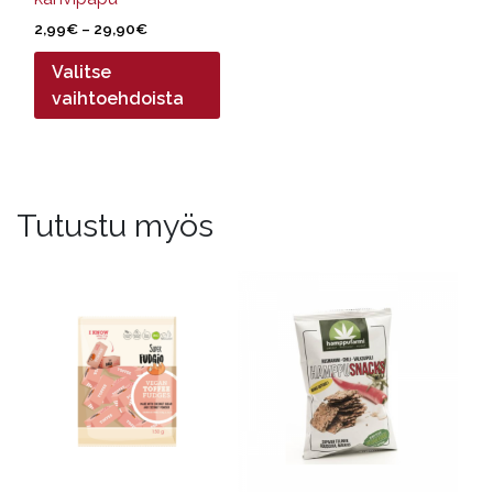
Hintaluokka:
2,99
€
–
29,90
€
2,99€
Valitse
-
29,90€
vaihtoehdoista
Tutustu myös