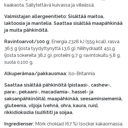
kaakaota. Säilytettävä kuivassa ja viileässä.
Valmistajan allergeenitieto: Sisältää maitoa,
laktoosia ja mantelia. Saattaa sisältää maapähkinää
ja muita pähkinöitä.
Ravintoarvot/100 g:
Energia 2328 kJ (559 kcal), rasva
36,5 g (josta tyydyttynyttä 13,6 g), hiilihydraatit 451,g
(josta sokereita 38,2 g), proteiini 9,7 g, ravintokuitu 5,8 g,
suola 0,100 g.
Alkuperämaa/pakkausmaa:
Iso-Britannia
Saattaa sisältää pähkinöitä (pistaasi-, cashew-,
para-, pekaani-, macadamia-, hassel- ja
saksanpähkinöitä), maapähkinää, seesaminsiemeniä,
gluteenia, viljoja (vehnä, ohra, kaura, ruis),
rikkidioksidia (sulfiitit) ja soijaa.
Ingredienser:
Mörk choklad (67 %) (socker, kakaomassa,