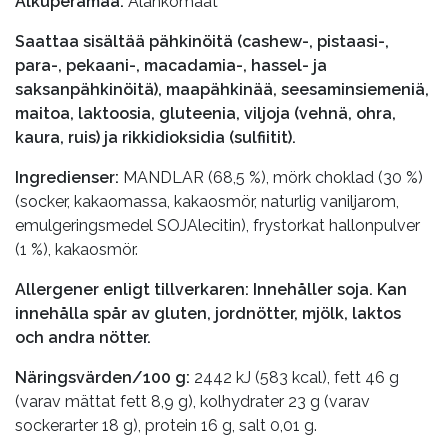
Alkuperämaa:
Alankomaat
Saattaa sisältää pähkinöitä (cashew-, pistaasi-,
para-, pekaani-, macadamia-, hassel- ja
saksanpähkinöitä), maapähkinää, seesaminsiemeniä,
maitoa, laktoosia, gluteenia, viljoja (vehnä, ohra,
kaura, ruis) ja rikkidioksidia (sulfiitit).
Ingredienser:
MANDLAR (68,5 %), mörk choklad (30 %)
(socker, kakaomassa, kakaosmör, naturlig vaniljarom,
emulgeringsmedel SOJAlecitin), frystorkat hallonpulver
(1 %), kakaosmör.
Allergener enligt tillverkaren: Innehåller soja. Kan
innehålla spår av gluten, jordnötter, mjölk, laktos
och andra nötter.
Näringsvärden/100 g:
2442 kJ (583 kcal), fett 46 g
(varav mättat fett 8,9 g), kolhydrater 23 g (varav
sockerarter 18 g), protein 16 g, salt 0,01 g.