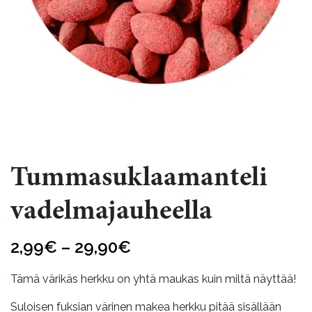
Tummasuklaamanteli
vadelmajauheella
Hintaluokka:
2,99
€
–
29,90
€
2,99€
Tämä värikäs herkku on yhtä maukas kuin miltä näyttää!
-
Suloisen fuksian värinen makea herkku pitää sisällään