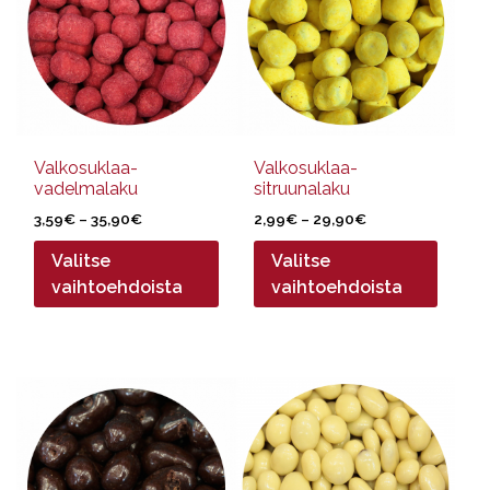
useampi
useampi
muunnelma.
muunnelma.
Voit
Voit
tehdä
tehdä
valinnat
valinnat
tuotteen
tuotteen
sivulla.
sivulla.
Valkosuklaa-
Valkosuklaa-
vadelmalaku
sitruunalaku
Hintaluokka:
Hintaluokka:
3,59
€
–
35,90
€
2,99
€
–
29,90
€
3,59€
2,99€
Valitse
Valitse
-
-
35,90€
29,90€
vaihtoehdoista
vaihtoehdoista
Tällä
Tällä
tuotteella
tuotteella
on
on
useampi
useampi