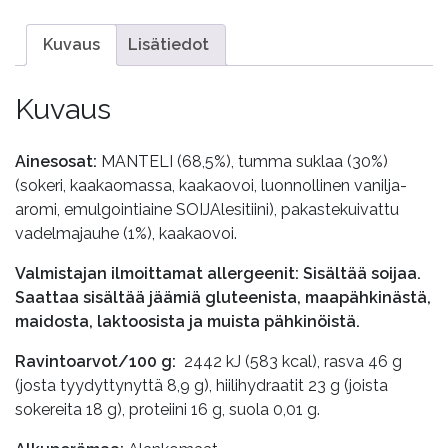
Kuvaus
Lisätiedot
Kuvaus
Ainesosat:
MANTELI (68,5%), tumma suklaa (30%)
(sokeri, kaakaomassa, kaakaovoi, luonnollinen vanilja-
aromi, emulgointiaine SOIJAlesitiini), pakastekuivattu
vadelmajauhe (1%), kaakaovoi.
Valmistajan ilmoittamat allergeenit: Sisältää soijaa.
Saattaa sisältää jäämiä gluteenista, maapähkinästä,
maidosta, laktoosista ja muista pähkinöistä.
Ravintoarvot/100 g:
2442 kJ (583 kcal), rasva 46 g
(josta tyydyttynyttä 8,9 g), hiilihydraatit 23 g (joista
sokereita 18 g), proteiini 16 g, suola 0,01 g.