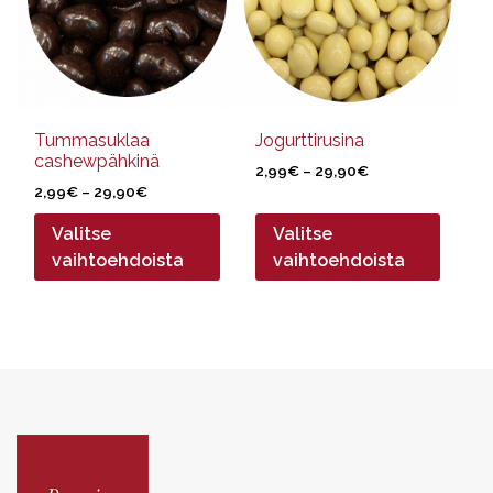
muunnelma.
muunnelma.
Voit
Voit
tehdä
tehdä
valinnat
valinnat
tuotteen
tuotteen
sivulla.
sivulla.
Tummasuklaa
Jogurttirusina
cashewpähkinä
Hintaluokka:
2,99
€
–
29,90
€
Hintaluokka:
2,99
€
–
29,90
€
2,99€
2,99€
-
Valitse
Valitse
-
29,90€
29,90€
vaihtoehdoista
vaihtoehdoista