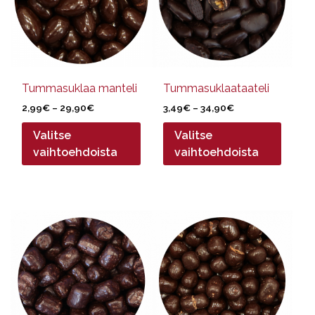
muunnelma.
muunnelma.
Voit
Voit
tehdä
tehdä
valinnat
valinnat
tuotteen
tuotteen
sivulla.
sivulla.
Tummasuklaa manteli
Tummasuklaataateli
Hintaluokka:
Hintaluokka:
2,99
€
–
29,90
€
3,49
€
–
34,90
€
2,99€
3,49€
Valitse
Valitse
-
-
29,90€
34,90€
vaihtoehdoista
vaihtoehdoista
Tällä
Tällä
tuotteella
tuotteella
on
on
useampi
useampi
muunnelma.
muunnelma.
Voit
Voit