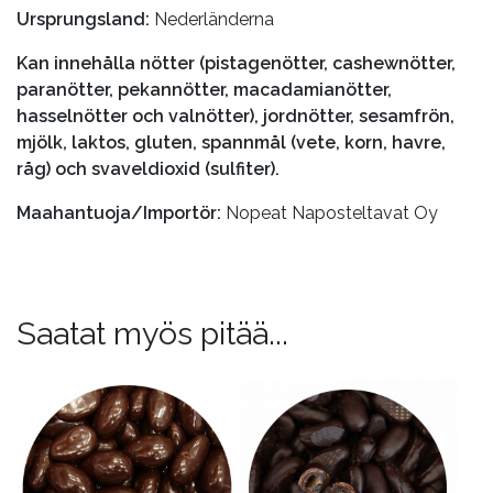
Ursprungsland:
Nederländerna
Kan innehålla nötter (pistagenötter, cashewnötter,
paranötter, pekannötter, macadamianötter,
hasselnötter och valnötter), jordnötter, sesamfrön,
mjölk, laktos, gluten, spannmål (vete, korn, havre,
råg) och svaveldioxid (sulfiter).
Maahantuoja/Importör:
Nopeat Naposteltavat Oy
Saatat myös pitää...
Tällä
Tällä
tuotteella
tuotteella
on
on
useampi
useampi