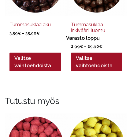
tehdä
tehdä
valinnat
valinnat
tuotteen
tuotteen
sivulla.
sivulla.
Tummasuklaalaku
Tummasuklaa
inkivääri, luomu
Hintaluokka:
3,59
€
–
35,90
€
Varasto loppu
3,59€
-
Hintaluokka:
2,99
€
–
29,90
€
35,90€
2,99€
Valitse
Valitse
-
29,90€
vaihtoehdoista
vaihtoehdoista
Tutustu myös
Tällä
Tällä
tuotteella
tuotteella
on
on