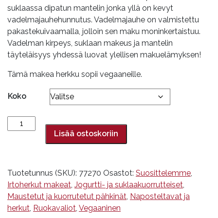
29,90€
suklaassa dipatun mantelin jonka yllä on kevyt
vadelmajauhehunnutus. Vadelmajauhe on valmistettu
pakastekuivaamalla, jolloin sen maku moninkertaistuu.
Vadelman kirpeys, suklaan makeus ja mantelin
täyteläisyys yhdessä luovat ylellisen makuelämyksen!
Tämä makea herkku sopii vegaaneille.
Koko
Tummasuklaamanteli
vadelmajauheella
Lisää ostoskoriin
määrä
Tuotetunnus (SKU):
77270
Osastot:
Suosittelemme
,
Irtoherkut makeat
,
Jogurtti- ja suklaakuorrutteiset
,
Maustetut ja kuorrutetut pähkinät
,
Naposteltavat ja
herkut
,
Ruokavaliot
,
Vegaaninen