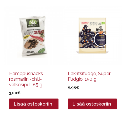
Hamppusnacks
Lakritsifudge, Super
rosmariini-chili-
Fudgio, 150 g
valkosipuli 85 g
5,95
€
3,00
€
Lisää ostoskoriin
Lisää ostoskoriin