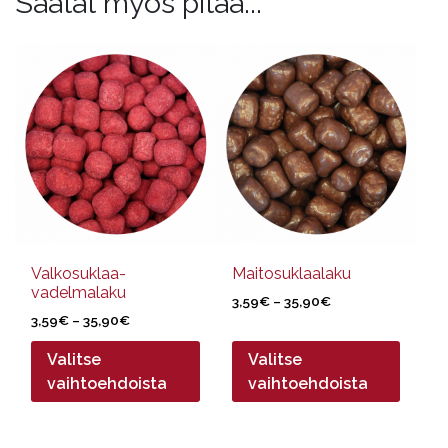
Saatat myös pitää...
Tällä
Tällä
tuotteella
tuotteella
on
on
useampi
useampi
muunnelma.
muunnelma.
Voit
Voit
tehdä
tehdä
valinnat
valinnat
tuotteen
tuotteen
sivulla.
sivulla.
Valkosuklaa-
Maitosuklaalaku
vadelmalaku
Hintaluokka:
3,59
€
–
35,90
€
Hintaluokka:
3,59
€
–
35,90
€
3,59€
3,59€
-
Valitse
Valitse
-
35,90€
35,90€
vaihtoehdoista
vaihtoehdoista