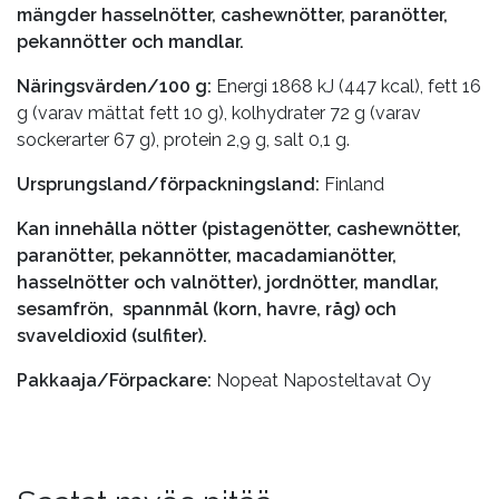
mängder hasselnötter, cashewnötter, paranötter,
pekannötter och mandlar.
Näringsvärden/100 g:
Energi 1868 kJ (447 kcal), fett 16
g (varav mättat fett 10 g), kolhydrater 72 g (varav
sockerarter 67 g), protein 2,9 g, salt 0,1 g.
Ursprungsland/förpackningsland:
Finland
Kan innehålla nötter (pistagenötter, cashewnötter,
paranötter, pekannötter, macadamianötter,
hasselnötter och valnötter), jordnötter, mandlar,
sesamfrön, spannmål (korn, havre, råg) och
svaveldioxid (sulfiter).
Pakkaaja/Förpackare:
Nopeat Naposteltavat Oy