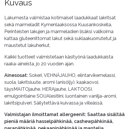
Kuvaus
Lakumesta valmistaa kotimaiset laadukkaat lakritsat
sekä marmeladit Kymenlaaksossa Kuusankoskella.
Perinteisten lakujen ja marmeladien lisäksi valikoima
kattaa gluteenittomat lakut sekä suklaakuorrutetut ja
maustetut lakuherkut.
Kaikki tuotteet valmistetaan käsityönä laadukkaista
raaka-aineista, jo 20 vuoden ajan.
Ainesosat:
Sokeri, VEHNÄJAUHO, elintarvikemelassi,
suola, lakritsiuute, aromi (anisöljy), kaakaovoi,
täysMAITOjauhe, HERAjauhe, LAKTOOSI,
emulgointiaine SOIJAlesitiini, luontainen vanilja-aromi,
lakritsipulveri. Säilytettävä kuivassa ja viileässä.
Valmistajan ilmoittamat allergeenit: Saattaa sisältää
pieniä määriä hasselpähkinää, cashewpähkinää,
parapähkinää, pekaanipähkinää ja mantelia.