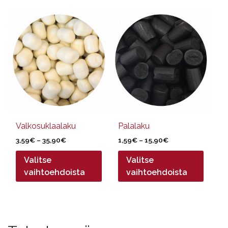
Tällä
Tällä
tuotteella
tuotteella
on
on
useampi
useampi
muunnelma.
muunnelma.
Voit
Voit
tehdä
tehdä
valinnat
valinnat
tuotteen
tuotteen
sivulla.
sivulla.
Valkosuklaalaku
Palalaku
Hintaluokka:
Hintaluokka:
3,59
€
–
35,90
€
1,59
€
–
15,90
€
3,59€
1,59€
Valitse
Valitse
-
-
35,90€
15,90€
vaihtoehdoista
vaihtoehdoista