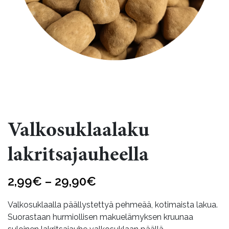
Valkosuklaalaku
lakritsajauheella
Hintaluokka:
2,99
€
–
29,90
€
2,99€
Valkosuklaalla päällystettyä pehmeää, kotimaista lakua.
-
Suorastaan hurmiollisen makuelämyksen kruunaa