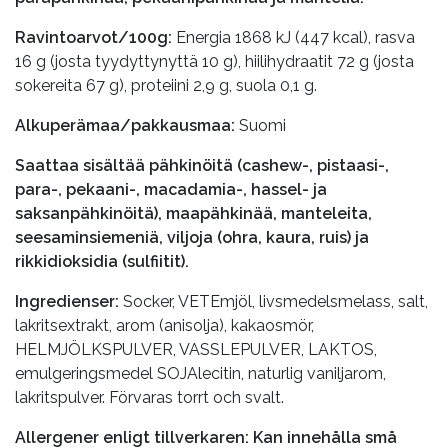
Ravintoarvot/100g:
Energia 1868 kJ (447 kcal), rasva
16 g (josta tyydyttynyttä 10 g), hiilihydraatit 72 g (josta
sokereita 67 g), proteiini 2,9 g, suola 0,1 g.
Alkuperämaa/pakkausmaa:
Suomi
Saattaa sisältää pähkinöitä (cashew-, pistaasi-,
para-, pekaani-, macadamia-, hassel- ja
saksanpähkinöitä), maapähkinää, manteleita,
seesaminsiemeniä, viljoja (ohra, kaura, ruis) ja
rikkidioksidia (sulfiitit).
Ingredienser:
Socker, VETEmjöl, livsmedelsmelass, salt,
lakritsextrakt, arom (anisolja), kakaosmör,
HELMJÖLKSPULVER, VASSLEPULVER, LAKTOS,
emulgeringsmedel SOJAlecitin, naturlig vaniljarom,
lakritspulver. Förvaras torrt och svalt.
Allergener enligt tillverkaren: Kan innehålla små