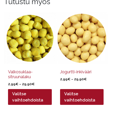
Tutustu myös
Tällä
Tällä
tuotteella
tuotteella
on
on
useampi
useampi
muunnelma.
muunnelma.
Voit
Voit
tehdä
tehdä
valinnat
valinnat
tuotteen
tuotteen
sivulla.
sivulla.
Valkosuklaa-
Jogurtti-inkivääri
sitruunalaku
Hintaluokka:
2,99
€
–
29,90
€
Hintaluokka:
2,99
€
–
29,90
€
2,99€
2,99€
-
Valitse
Valitse
-
29,90€
29,90€
vaihtoehdoista
vaihtoehdoista