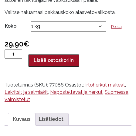
suloinen lakritsajauhe valkosuklaan päällä.
29,90€
Valitse haluamasi pakkauskoko alasvetovalikosta.
Koko
Poista
29,90
€
Valkosuklaalaku
lakritsajauheella
Lisää ostoskoriin
määrä
Tuotetunnus (SKU):
77086
Osastot:
Irtoherkut makeat
,
Lakritsit ja salmiakit
,
Naposteltavat ja herkut
,
Suomessa
valmistetut
Kuvaus
Lisätiedot