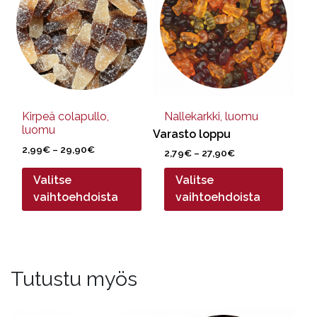
useampi
useampi
muunnelma.
muunnelma.
Voit
Voit
tehdä
tehdä
valinnat
valinnat
tuotteen
tuotteen
sivulla.
sivulla.
Kirpeä colapullo,
Nallekarkki, luomu
luomu
Varasto loppu
Hintaluokka:
2,99
€
–
29,90
€
Hintaluokka:
2,79
€
–
27,90
€
2,99€
2,79€
-
Valitse
Valitse
-
29,90€
27,90€
vaihtoehdoista
vaihtoehdoista
Tutustu myös
Tällä