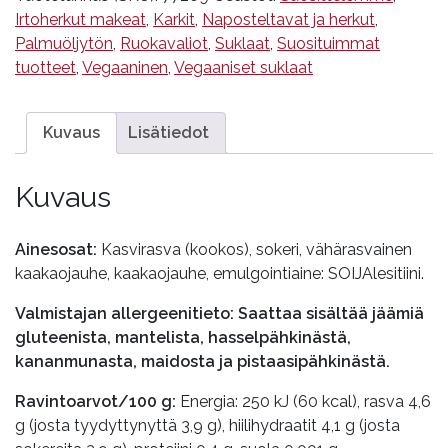
Irtoherkut makeat
,
Karkit
,
Naposteltavat ja herkut
,
Palmuöljytön
,
Ruokavaliot
,
Suklaat
,
Suosituimmat
tuotteet
,
Vegaaninen
,
Vegaaniset suklaat
Kuvaus
Lisätiedot
Kuvaus
Ainesosat:
Kasvirasva (kookos), sokeri, vähärasvainen
kaakaojauhe, kaakaojauhe, emulgointiaine: SOIJAlesitiini.
Valmistajan allergeenitieto: Saattaa sisältää jäämiä
gluteenista, mantelista, hasselpähkinästä,
kananmunasta, maidosta ja pistaasipähkinästä.
Ravintoarvot/100 g
:
Energia: 250 kJ (60 kcal), rasva 4,6
g (josta tyydyttynyttä 3,9 g), hiilihydraatit 4,1 g (josta