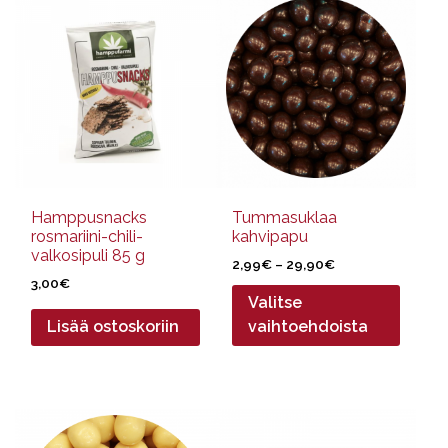
tuotteella
on
useampi
muunnelma.
Voit
tehdä
valinnat
tuotteen
sivulla.
Hamppusnacks
Tummasuklaa
rosmariini-chili-
kahvipapu
valkosipuli 85 g
Hintaluokka:
2,99
€
–
29,90
€
3,00
€
2,99€
Valitse
-
29,90€
Lisää ostoskoriin
vaihtoehdoista
Tällä
tuotteella