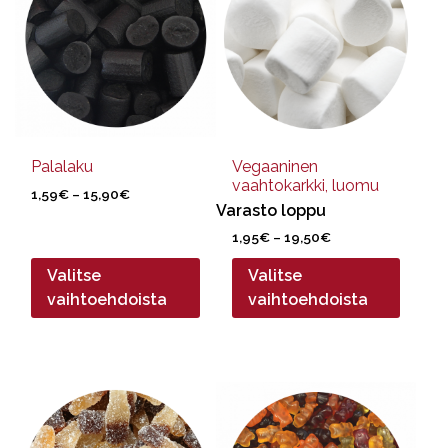
useampi
useampi
muunnelma.
muunnelma.
Voit
Voit
tehdä
tehdä
valinnat
valinnat
tuotteen
tuotteen
sivulla.
sivulla.
Palalaku
Vegaaninen
vaahtokarkki, luomu
Hintaluokka:
1,59
€
–
15,90
€
Varasto loppu
1,59€
-
Hintaluokka:
1,95
€
–
19,50
€
15,90€
1,95€
Valitse
Valitse
-
19,50€
vaihtoehdoista
vaihtoehdoista
Tällä
Tällä
tuotteella
tuotteella
on
on