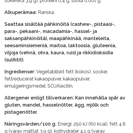
sokereita 3,9 g), proteiini 0,4 g, suola 0,001 g.
Alkuperämaa
:
Ranska
Saattaa sisältää pähkinöitä (cashew-, pistaasi-,
para-, pekaani-, macadamia-, hassel- ja
saksanpähkinöitä), maapähkinää, manteleita,
seesaminsiemeniä, maitoa, laktoosia, gluteenia,
viljoja (vehnä, ohra, kaura, ruis) ja rikkidioksidia
(sulfiitit).
Ingredienser:
Vegetabiliskt fett (kokos), socker,
fettreducerat kakaopulver, kakaopulver,
emulgeringsmedel: SOJAlecitin.
Allergener enligt tillverkaren: Kan innehålla spår av
gluten, mandel, hasselnötter, ägg, mjölk och
pistagenötter.
Näringsvärden/100 g:
Energi: 250 kJ (60 kcal), fett 4,6
g (varav mättat 3,9 g), kolhydrater 4,1 g (varav