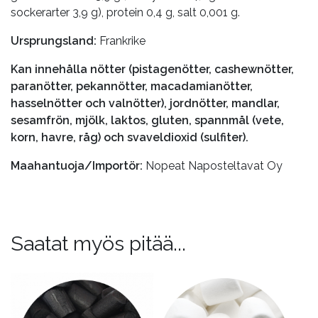
sockerarter 3,9 g), protein 0,4 g, salt 0,001 g.
Ursprungsland:
Frankrike
Kan innehålla nötter (pistagenötter, cashewnötter,
paranötter, pekannötter, macadamianötter,
hasselnötter och valnötter), jordnötter, mandlar,
sesamfrön, mjölk, laktos, gluten, spannmål (vete,
korn, havre, råg) och svaveldioxid (sulfiter).
Maahantuoja/Importör:
Nopeat Naposteltavat Oy
Saatat myös pitää...
Tällä
Tällä
tuotteella
tuotteella
on
on