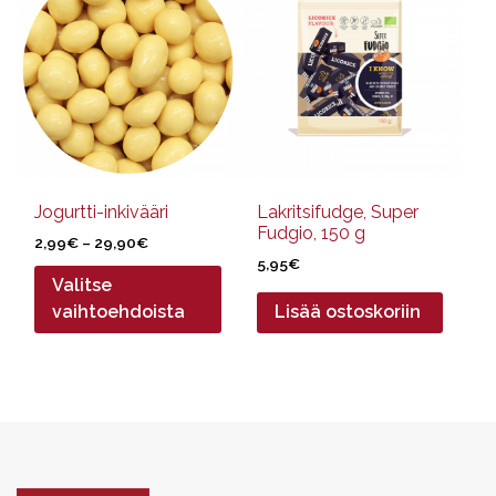
on
useampi
muunnelma.
Voit
tehdä
valinnat
tuotteen
sivulla.
Jogurtti-inkivääri
Lakritsifudge, Super
Fudgio, 150 g
Hintaluokka:
2,99
€
–
29,90
€
2,99€
5,95
€
Valitse
-
29,90€
vaihtoehdoista
Lisää ostoskoriin