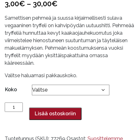
Hintaluokka:
3,00
€
–
30,00
€
3,00€
Samettisen pehmeä ja suussa kirjaimellisesti sulava
-
vegaaninen tryffeli on kahvipöydän uutuushitti. Pehmeää
tryffeliä hunnuttaa kevyt kaakaojauhekuorrutus joka
30,00€
viimeistelee hienostuneen suutuntuman ja täyteläisen
makuelämyksen. Pehmeän koostumuksensa vuoksi
tryffelit myydään yksittäispakattuina omassa
kääreessään.
Valitse haluamasi pakkauskoko.
Koko
Vegaaninen
suklaatryffeli
Lisää ostoskoriin
määrä
Tuotetunnus (SKU):
77269
Osastot:
Suosittelemme
,