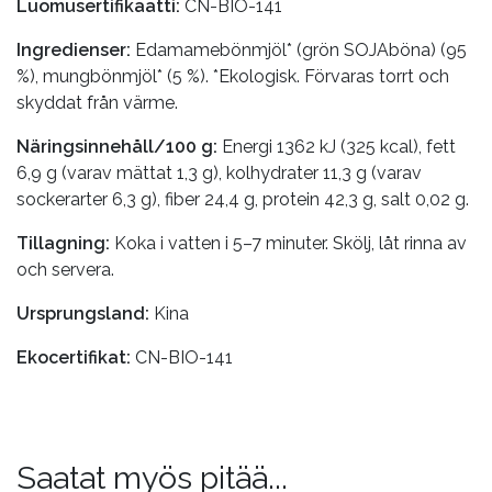
Luomusertifikaatti:
CN-BIO-141
Ingredienser:
Edamamebönmjöl* (grön SOJAböna) (95
%), mungbönmjöl* (5 %). *Ekologisk. Förvaras torrt och
skyddat från värme.
Näringsinnehåll/100 g:
Energi 1362 kJ (325 kcal), fett
6,9 g (varav mättat 1,3 g), kolhydrater 11,3 g (varav
sockerarter 6,3 g), fiber 24,4 g, protein 42,3 g, salt 0,02 g.
Tillagning:
Koka i vatten i 5–7 minuter. Skölj, låt rinna av
och servera.
Ursprungsland:
Kina
Ekocertifikat:
CN-BIO-141
Saatat myös pitää...