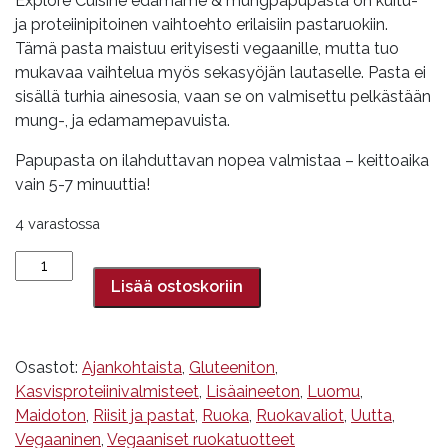
Explore Cuisine edamame & mungpapupasta on kuitu-
ja proteiinipitoinen vaihtoehto erilaisiin pastaruokiin.
Tämä pasta maistuu erityisesti vegaanille, mutta tuo
mukavaa vaihtelua myös sekasyöjän lautaselle. Pasta ei
sisällä turhia ainesosia, vaan se on valmisettu pelkästään
mung-, ja edamamepavuista.
Papupasta on ilahduttavan nopea valmistaa – keittoaika
vain 5-7 minuuttia!
4 varastossa
Edamame-
ja
Lisää ostoskoriin
mungpapu
fettucine,
Explore
Osastot:
Ajankohtaista
,
Gluteeniton
,
Cuisine,
Kasvisproteiinivalmisteet
,
Lisäaineeton
,
Luomu
,
200
Maidoton
,
Riisit ja pastat
,
Ruoka
,
Ruokavaliot
,
Uutta
,
g,
Vegaaninen
,
Vegaaniset ruokatuotteet