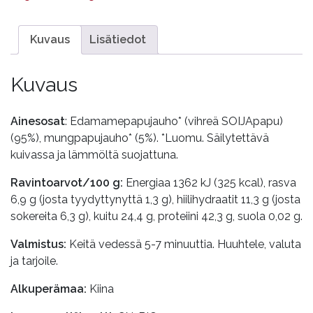
luomu
määrä
Kuvaus
Lisätiedot
Kuvaus
Ainesosat
: Edamamepapujauho* (vihreä SOIJApapu)
(95%), mungpapujauho* (5%). *Luomu. Säilytettävä
kuivassa ja lämmöltä suojattuna.
Ravintoarvot/100 g:
Energiaa 1362 kJ (325 kcal), rasva
6,9 g (josta tyydyttynyttä 1,3 g), hiilihydraatit 11,3 g (josta
sokereita 6,3 g), kuitu 24,4 g, proteiini 42,3 g, suola 0,02 g.
Valmistus:
Keitä vedessä 5-7 minuuttia. Huuhtele, valuta
ja tarjoile.
Alkuperämaa:
Kiina