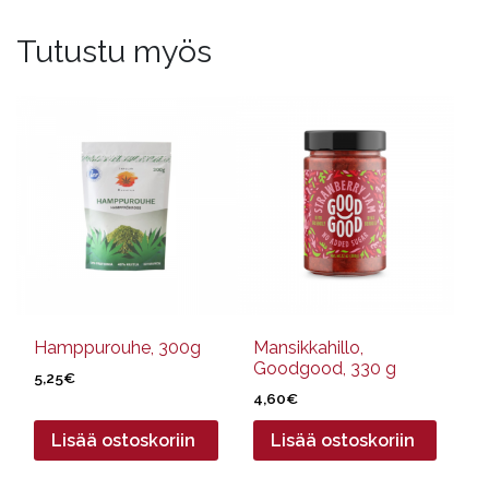
Tutustu myös
Hamppurouhe, 300g
Mansikkahillo,
Goodgood, 330 g
5,25
€
4,60
€
Lisää ostoskoriin
Lisää ostoskoriin