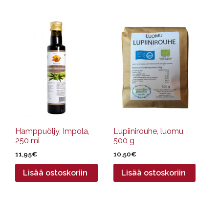
Hamppuöljy, Impola,
Lupiinirouhe, luomu,
250 ml
500 g
11,95
€
10,50
€
Lisää ostoskoriin
Lisää ostoskoriin