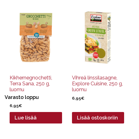
Kikhernegnochetti,
Vihreä linssilasagne,
Terra Sana, 250 g,
Explore Cuisine, 250 g,
luomu
luomu
Varasto loppu
6,95
€
6,95
€
Lue lisää
Lisää ostoskoriin