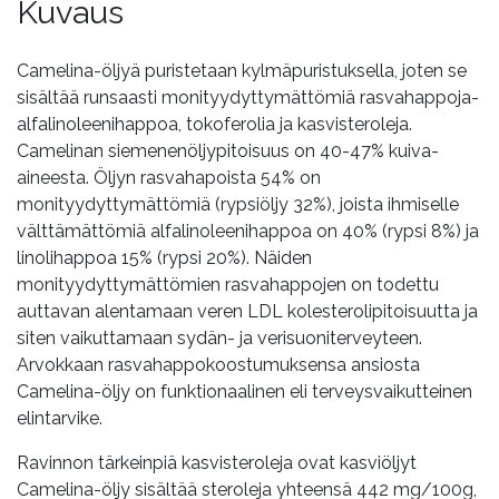
Kuvaus
Camelina-öljyä puristetaan kylmäpuristuksella, joten se
sisältää runsaasti monityydyttymättömiä rasvahappoja-
alfalinoleenihappoa, tokoferolia ja kasvisteroleja.
Camelinan siemenenöljypitoisuus on 40-47% kuiva-
aineesta. Öljyn rasvahapoista 54% on
monityydyttymättömiä (rypsiöljy 32%), joista ihmiselle
välttämättömiä alfalinoleenihappoa on 40% (rypsi 8%) ja
linolihappoa 15% (rypsi 20%). Näiden
monityydyttymättömien rasvahappojen on todettu
auttavan alentamaan veren LDL kolesterolipitoisuutta ja
siten vaikuttamaan sydän- ja verisuoniterveyteen.
Arvokkaan rasvahappokoostumuksensa ansiosta
Camelina-öljy on funktionaalinen eli terveysvaikutteinen
elintarvike.
Ravinnon tärkeinpiä kasvisteroleja ovat kasviöljyt
Camelina-öljy sisältää steroleja yhteensä 442 mg/100g,