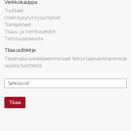
Verkkokauppa
Tuotteet
Usein kysytyt kysymykset
Toimipisteet
Tilaus- ja toimitusehdot
Tietosuojaseloste
Tilaa uutiskirje
Tilaamalla uutiskirjeemme saat tietoa tarjouksistamme ja
uusista tuotteista.
Uutiskirjeen
Sähköposti
*
tilaus
Tilaa