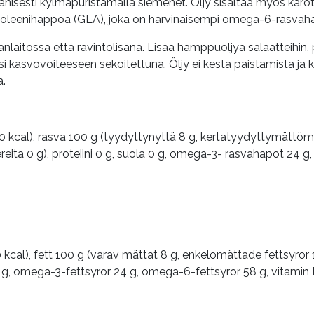
isesti kylmäpuristamalla siemenet. Öljy sisältää myös karote
noleenihappoa (GLA), joka on harvinaisempi omega-6-rasva
laitossa että ravintolisänä. Lisää hamppuöljyä salaatteihin, 
 kasvovoiteeseen sekoitettuna. Öljy ei kestä paistamista ja k
a.
0 kcal), rasva 100 g (tyydyttynyttä 8 g, kertatyydyttymätt
okereita 0 g), proteiini 0 g, suola 0 g, omega-3- rasvahapot 24
kcal), fett 100 g (varav mättat 8 g, enkelomättade fettsyror 1
t 0 g, omega-3-fettsyror 24 g, omega-6-fettsyror 58 g, vitamin