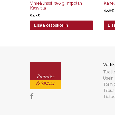
Vihreä linssi, 350 g, Impolan
Kaneli
Kasvitila
4,50
€
6,95
€
Lisää ostoskoriin
Lis
Verk
Tuott
Usein
Toimip
Tilaus
Tieto