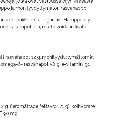
eneja, jotka ovat vastuussa öljyn vihreästä
happo ja monityydyttymätön rasvahappo.
puuron joukkoon tai jogurttiin. Hamppuöljy
orkeita lämpötiloja, mutta voidaan lisätä
ömät rasvahapot 12 g, monityydyttymättömät
 g, omega-6- rasvahapot 58 g, e-vitamiini 90
2 g, fleromättade fettsyror 71 g), kolhydrater
 E 90 mg.