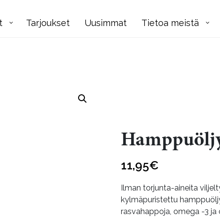
t
Tarjoukset
Uusimmat
Tietoa meistä
Hamppuöljy
11,95
€
Ilman torjunta-aineita vilj
kylmäpuristettu hamppuöljy
rasvahappoja, omega -3 ja 