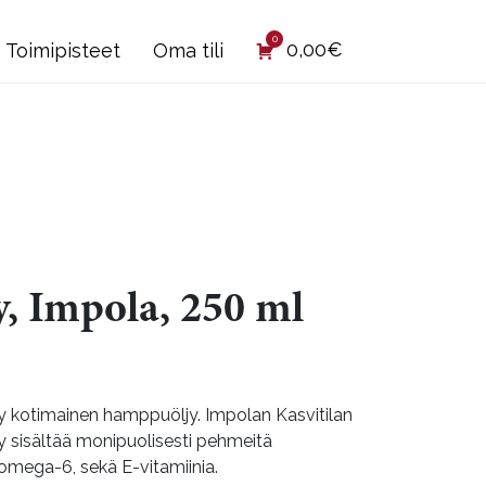
0
0,00
€
Toimipisteet
Oma tili
, Impola, 250 ml
elty kotimainen hamppuöljy. Impolan Kasvitilan
 sisältää monipuolisesti pehmeitä
omega-6, sekä E-vitamiinia.