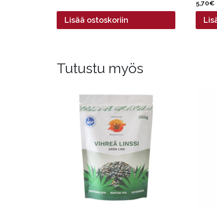
5,70
€
Lisää ostoskoriin
Lis
Tutustu myös