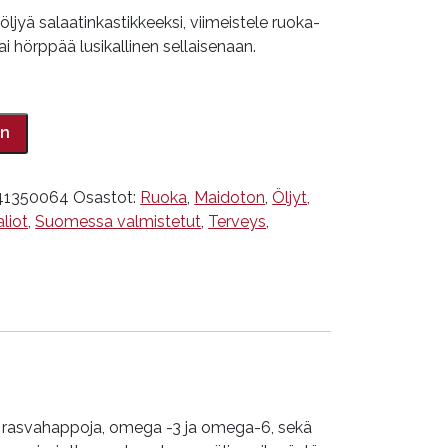
ljyä salaatinkastikkeeksi, viimeistele ruoka-
ai hörppää lusikallinen sellaisenaan.
in
41350064
Osastot:
Ruoka
,
Maidoton
,
Öljyt,
liot
,
Suomessa valmistetut
,
Terveys
,
tä rasvahappoja, omega -3 ja omega-6, sekä