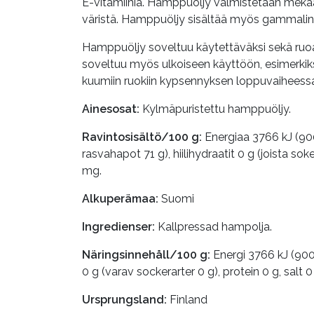
E-vitamiinia. Hamppuöljy valmistetaan mekaan
väristä. Hamppuöljy sisältää myös gammali
Hamppuöljy soveltuu käytettäväksi sekä ruoan
soveltuu myös ulkoiseen käyttöön, esimerkiksi
kuumiin ruokiin kypsennyksen loppuvaiheess
Ainesosat:
Kylmäpuristettu hamppuöljy.
Ravintosisältö/100 g:
Energiaa 3766 kJ (90
rasvahapot 71 g), hiilihydraatit 0 g (joista s
mg.
Alkuperämaa:
Suomi
Ingredienser:
Kallpressad hampolja.
Näringsinnehåll/100 g:
Energi 3766 kJ (900 
0 g (varav sockerarter 0 g), protein 0 g, sal
Ursprungsland:
Finland