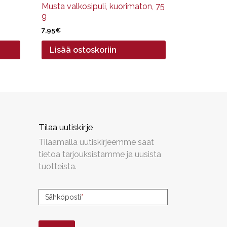
Musta valkosipuli, kuorimaton, 75
g
7,95
€
Lisää ostoskoriin
Tilaa uutiskirje
Tilaamalla uutiskirjeemme saat
tietoa tarjouksistamme ja uusista
tuotteista.
Uutiskirjeen
Sähköposti
*
tilaus