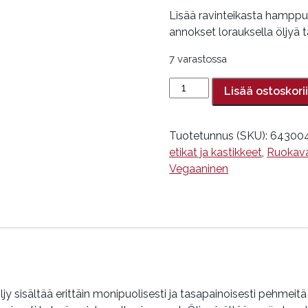
Lisää ravinteikasta hamppuö
annokset lorauksella öljyä t
7 varastossa
Hamppuöljy,
Lisää ostoskori
Impola,
250
ml
Tuotetunnus (SKU):
64300
määrä
etikat ja kastikkeet
,
Ruokava
Vegaaninen
y sisältää erittäin monipuolisesti ja tasapainoisesti pehmei