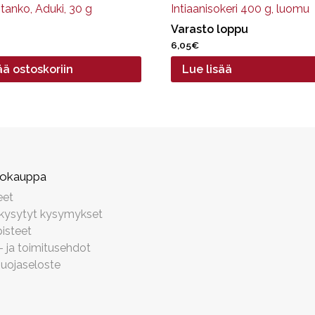
tanko, Aduki, 30 g
Intiaanisokeri 400 g, luomu
Varasto loppu
6,05
€
ää ostoskoriin
Lue lisää
kokauppa
eet
 kysytyt kysymykset
isteet
- ja toimitusehdot
suojaseloste