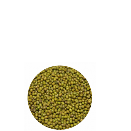
Tällä
tuotteella
on
useampi
muunnelma.
Voit
tehdä
valinnat
tuotteen
sivulla.