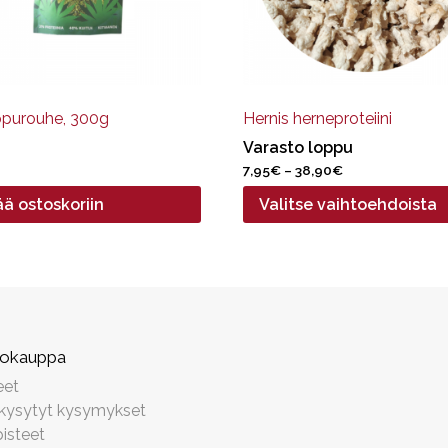
valinnat
tuotteen
sivulla.
purouhe, 300g
Hernis herneproteiini
Varasto loppu
Hintaluokka:
7,95
€
–
38,90
€
7,95€
ää ostoskoriin
Valitse vaihtoehdoista
-
38,90€
kokauppa
eet
 kysytyt kysymykset
isteet