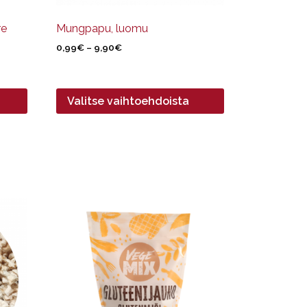
re
Mungpapu, luomu
Hintaluokka:
0,99
€
–
9,90
€
0,99€
-
9,90€
Valitse vaihtoehdoista