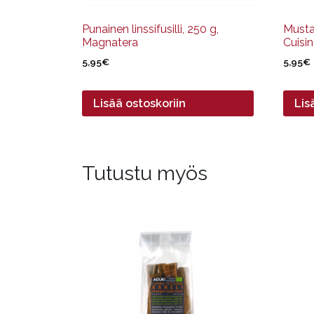
Punainen linssifusilli, 250 g,
Musta
Magnatera
Cuisi
5,95
€
5,95
€
Lisää ostoskoriin
Lis
Tutustu myös