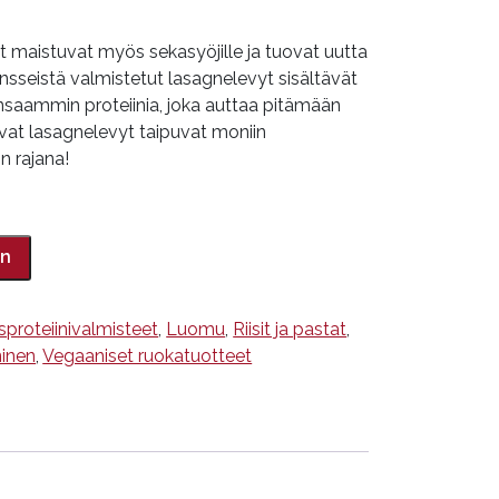
 maistuvat myös sekasyöjille ja tuovat uutta
Linsseistä valmistetut lasagnelevyt sisältävät
unsaammin proteiinia, joka auttaa pitämään
uvat lasagnelevyt taipuvat moniin
n rajana!
in
sproteiinivalmisteet
,
Luomu
,
Riisit ja pastat
,
inen
,
Vegaaniset ruokatuotteet