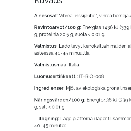
Kuvaus
Ainesosat:
Vihreä linssijauho*, vihreä hernejau
Ravintoarvot/100 g:
Energiaa 1436 kJ (339 kc
g, proteiinia 20,5 g, suola < 0,01 g.
Valmistus:
Lado levyt kerroksittain muiden ai
asteessa 40-45 minuuttia.
Valmistusmaa:
Italia
Luomusertifikaatti:
IT-BIO-008
Ingredienser:
Mjöl av ekologiska gröna linser*
Näringsvärden/100 g:
Energi 1436 kJ (339 kc
g, salt < 0,01 g.
Tillagning:
Lägg plattorna i lager tillsamman
40–45 minuter.