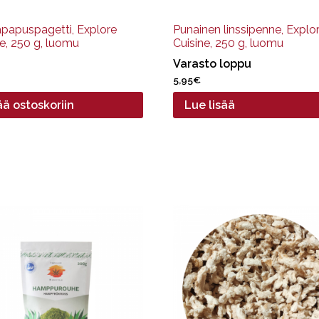
papuspagetti, Explore
Punainen linssipenne, Explo
ne, 250 g, luomu
Cuisine, 250 g, luomu
Varasto loppu
5,95
€
ää ostoskoriin
Lue lisää
Tällä
tuotteella
on
useampi
muunnelma.
Voit
tehdä