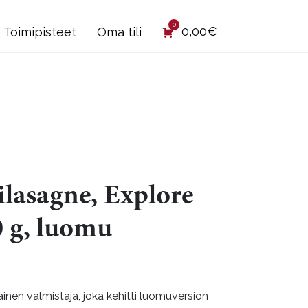
0
0,00
€
Toimipisteet
Oma tili
ilasagne, Explore
0 g, luomu
nen valmistaja, joka kehitti luomuversion