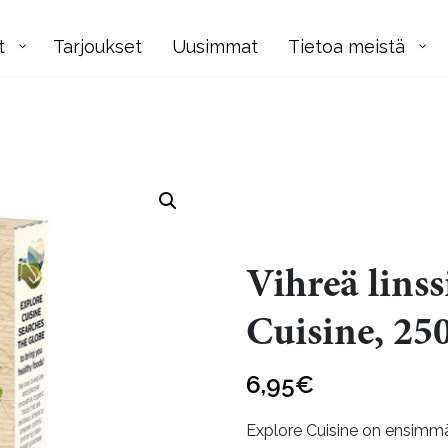
t
Tarjoukset
Uusimmat
Tietoa meistä
Vihreä linss
Cuisine, 25
6,95
€
Explore Cuisine on ensimmäi