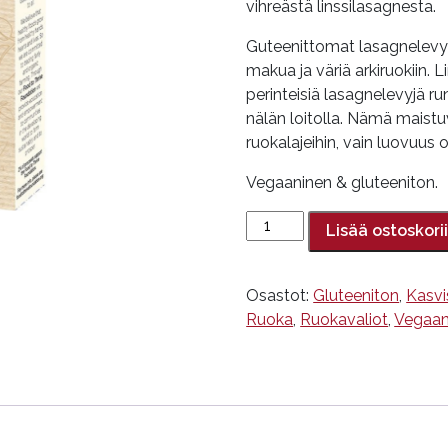
vihreästä linssilasagnesta.
Guteenittomat lasagnelevyt
makua ja väriä arkiruokiin. 
perinteisiä lasagnelevyjä r
nälän loitolla. Nämä maist
ruokalajeihin, vain luovuus o
Vegaaninen & gluteeniton.
Vihreä
Lisää ostoskori
linssilasagne,
Explore
Cuisine,
Osastot:
Gluteeniton
,
Kasvi
250
Ruoka
,
Ruokavaliot
,
Vegaan
g,
luomu
määrä