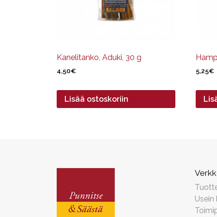
Kanelitanko, Aduki, 30 g
Hamp
4,50
€
5,25
€
Lisää ostoskoriin
Lis
Verk
Tuott
Usein
Toimip