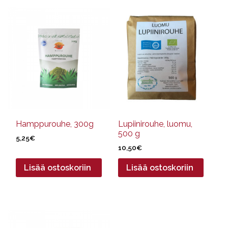
Hamppurouhe, 300g
Lupiinirouhe, luomu,
500 g
5,25
€
10,50
€
Lisää ostoskoriin
Lisää ostoskoriin