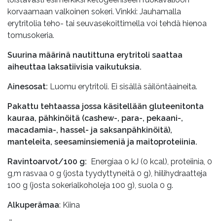
korvaamaan valkoinen sokeri. Vinkki: Jauhamalla
erytritolia teho- tai seuvasekoittimella voi tehdä hienoa
tomusokeria.
Suurina määrinä nautittuna erytritoli saattaa
aiheuttaa laksatiivisia vaikutuksia.
Ainesosat:
Luomu erytritoli. Ei sisällä säilöntäaineita.
Pakattu tehtaassa jossa käsitellään gluteenitonta
kauraa, pähkinöitä (cashew-, para-, pekaani-,
macadamia-, hassel- ja saksanpähkinöitä),
manteleita, seesaminsiemeniä ja maitoproteiinia.
Ravintoarvot/100 g:
Energiaa 0 kJ (0 kcal), proteiinia, 0
g,m rasvaa 0 g (josta tyydyttyneitä 0 g), hiilihydraatteja
100 g (josta sokerialkoholeja 100 g), suola 0 g.
Alkuperämaa
: Kiina