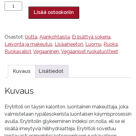
Erytritoli,
Foodin,
Lisää ostoskoriin
200
g
määrä
Osastot:
Uutta
,
Ajankohtaista
,
Ei lisättyä sokeria
,
Leivonta ja makeutus
,
Lisäaineeton
,
Luomu
,
Ruoka
,
Ruokavaliot
,
Vegaaninen
,
Vegaaniset ruokatuotteet
Kuvaus
Lisätiedot
Kuvaus
Erytritoli on täysin kaloriton, luontainen makeuttaja, joka
valmistetaan rypälesokerista luontaisen käymisprosessin
avulla. Erytritolin glykeeminen indeksi on nolla, eli se ei
sisällä imeytyviä hiilihydraatteja. Erytritoli soveltuu
loistavasti esimerkiksi ketogeeniseen ruokavalioon