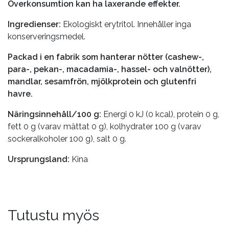
Överkonsumtion kan ha laxerande effekter.
Ingredienser:
Ekologiskt erytritol. Innehåller inga
konserveringsmedel.
Packad i en fabrik som hanterar nötter (cashew-,
para-, pekan-, macadamia-, hassel- och valnötter),
mandlar, sesamfrön, mjölkprotein och glutenfri
havre.
Näringsinnehåll/100 g:
Energi 0 kJ (0 kcal), protein 0 g,
fett 0 g (varav mättat 0 g), kolhydrater 100 g (varav
sockeralkoholer 100 g), salt 0 g.
Ursprungsland:
Kina
Tutustu myös