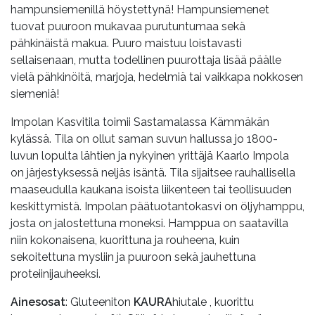
hampunsiemenillä höystettynä! Hampunsiemenet
tuovat puuroon mukavaa purutuntumaa sekä
pähkinäistä makua. Puuro maistuu loistavasti
sellaisenaan, mutta todellinen puurottaja lisää päälle
vielä pähkinöitä, marjoja, hedelmiä tai vaikkapa nokkosen
siemeniä!
Impolan Kasvitila toimii Sastamalassa Kämmäkän
kylässä. Tila on ollut saman suvun hallussa jo 1800-
luvun lopulta lähtien ja nykyinen yrittäjä Kaarlo Impola
on järjestyksessä neljäs isäntä. Tila sijaitsee rauhallisella
maaseudulla kaukana isoista liikenteen tai teollisuuden
keskittymistä. Impolan päätuotantokasvi on öljyhamppu,
josta on jalostettuna moneksi. Hamppua on saatavilla
niin kokonaisena, kuorittuna ja rouheena, kuin
sekoitettuna mysliin ja puuroon sekä jauhettuna
proteiinijauheeksi.
Ainesosat
: Gluteeniton
KAURA
hiutale , kuorittu