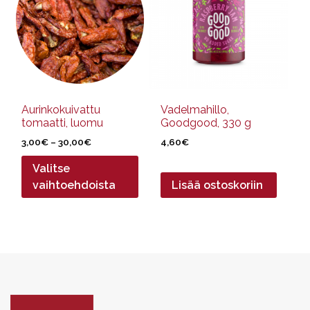
useampi
muunnelma.
Voit
tehdä
valinnat
tuotteen
sivulla.
Aurinkokuivattu
Vadelmahillo,
tomaatti, luomu
Goodgood, 330 g
Hintaluokka:
3,00
€
–
30,00
€
4,60
€
3,00€
Valitse
-
30,00€
vaihtoehdoista
Lisää ostoskoriin