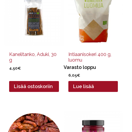
Kanelitanko, Aduki, 30
Intiaanisokeri 400 g,
g
luomu
Varasto loppu
4,50
€
6,05
€
Lisää ostoskoriin
Lue lisää
Tällä
tuotteella
on