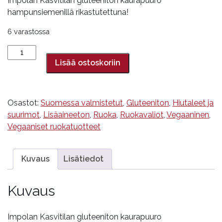
Impolan Kasvitilan gluteeniton kaurapuuro
hampunsiemenillä rikastutettuna!
6 varastossa
Gluteeniton
hamppu-
Lisää ostoskoriin
kaurapuuro,
Impolan
Kasvitila,
Osastot:
Suomessa valmistetut
,
Gluteeniton
,
Hiutaleet ja
600
suurimot
,
Lisäaineeton
,
Ruoka
,
Ruokavaliot
,
Vegaaninen
,
g
Vegaaniset ruokatuotteet
määrä
Kuvaus
Lisätiedot
Kuvaus
Impolan Kasvitilan gluteeniton kaurapuuro