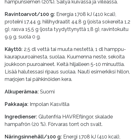
hampunsiemen (20%). Säilyä kuivassa ja viileässä.
Ravintoarvot/100 g:
Energia 1708 kJ (410 kcal),
proteiini 17,44 g, hiilihydraatit 44,8 g (joista sokereita 1,2
g), rasva 15,5 g (josta tyydyttynyttä 1,8 g), ravintokuitu
9,9 g, suola 0 g.
Käyttö:
2,5 dl vettä tai muuta nestettä, 1 dl hamppu-
kaurapuuroainesta, suolaa. Kuumenna neste, sekoita
joukkoon puuroaineet. Keitä hiljalleen 5-10 minuuttia.
Lisää halutessasi ripaus suolaa. Nauti esimerkiksi hillon,
marjojen tai pähkinöiden kera.
Alkuperämaa:
Suomi
Pakkaaja:
Impolan Kasvitila
Ingredienser:
Glutenfria HAVREflingor, skalade
hampafrön (20 %). Förvaras torrt och svalt.
Näringsinnehåll/100 g:
Energi 1708 kJ (410 kcal),