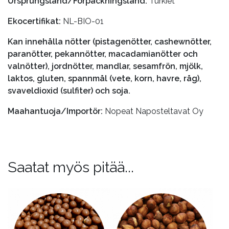
Ursprungsland/Förpackningsland:
Turkiet
Ekocertifikat:
NL-BIO-01
Kan innehålla nötter (pistagenötter, cashewnötter,
paranötter, pekannötter, macadamianötter och
valnötter), jordnötter, mandlar, sesamfrön, mjölk,
laktos, gluten, spannmål (vete, korn, havre, råg),
svaveldioxid (sulfiter) och soja.
Maahantuoja/Importör:
Nopeat Naposteltavat Oy
Saatat myös pitää...
Tällä
Tällä
tuotteella
tuotteella
on
on