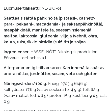
Luomusertifikaatti:
NL-BIO-01
Saattaa sisältää pähkinöitä (pistaasi-, cashew-,
para-, pekaani-, macadamia- ja saksanpähkinöitä),
maapähkinää, manteleita, seesaminsiemeniä,
maitoa, laktoosia, gluteenia, viljoja (vehnä, ohra,
kaura, ruis), rikkidioksidia (sulfiitit) ja soijaa.
Ingredienser:
HASSELNÖT*. *ekologisk produktion.
Förvaras torrt och svalt.
Allergener enligt tillverkaren: Kan innehålla spår av
andra nötter, jordnötter, sesam, vete och gluten.
Näringsvärden/100 g:
Energi 2703 g (646 g),
kolhydrater 17,6 g (varav sockerarter 4,9 g), fett 62 g
(varav mättat fett 4,6 g), protein 15 g, kostfiber 9,4 g, salt
0 g.