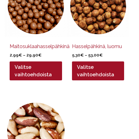
useampi
useampi
muunnelma.
muunnelma.
Voit
Voit
tehdä
tehdä
valinnat
valinnat
tuotteen
tuotteen
sivulla.
sivulla.
Maitosuklaahasselpähkinä
Hasselpähkinä, luomu
Hintaluokka:
Hintaluokka:
2,99
€
–
29,90
€
5,30
€
–
53,00
€
2,99€
5,30€
Valitse
Valitse
-
-
29,90€
53,00€
vaihtoehdoista
vaihtoehdoista
Tällä
tuotteella
on
useampi
muunnelma.