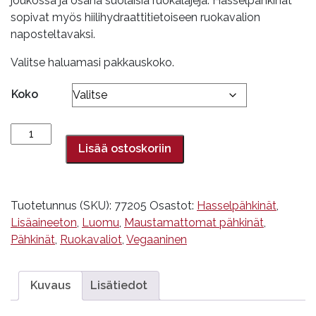
joukossa ja osana suolaisia ruokalajeja. Hasselpähkinät
26,90€
sopivat myös hiilihydraattitietoiseen ruokavalion
naposteltavaksi.
Valitse haluamasi pakkauskoko.
Koko
Hasselpähkinä,
kuorittu,
Lisää ostoskoriin
luomu
määrä
Tuotetunnus (SKU):
77205
Osastot:
Hasselpähkinät
,
Lisäaineeton
,
Luomu
,
Maustamattomat pähkinät
,
Pähkinät
,
Ruokavaliot
,
Vegaaninen
Kuvaus
Lisätiedot