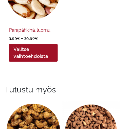
Voit
tehdä
valinnat
tuotteen
sivulla.
Parapähkinä, luomu
Hintaluokka:
3,99
€
–
39,90
€
3,99€
Valitse
-
39,90€
vaihtoehdoista
Tutustu myös
Tällä
Tällä
tuotteella
tuotteella
on
on
useampi
useampi