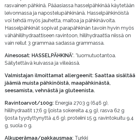
rasvainen pähkinä. Pääasiassa hasselpähkinää käytetään
leivonnassa ja napostelupähkinänä. Hasselpähkinöistä
voi tehdä myös jauhetta, maitoa ja pähkinävoita.
Hasselpähkinät sopivat parapähkinän tavoin hyvin myös
vähähiilihydraattiseen ravintoon, hiilihydraattia niissä on
vain reilut 3 grammaa sadassa grammassa.
Ainesosat:
HASSELPÄHKINÄ*
. *luomutuotantoa.
Säilytettävä kuivassa ja viileässä.
Valmistajan ilmoittamat allergeenit: Saattaa sisältää
jäämiä muista pähkinöistä, maapähkinästä,
seesamista, vehnästä ja gluteenista.
Ravintoarvot/100g:
Energia 2703 g (646 g),
hiilihydraatit 17,6 g (joista sokereita 4,9 g), rasva 62 g
(josta tyydyttynyttä 4,6 g), proteiini 15 g, ravintokuitu 9,4
g, suola 0 g.
Alkuperämaa/pakkausmaa:
Turkki