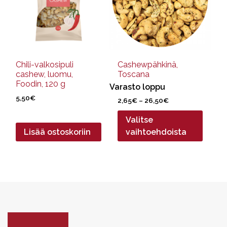
muunnelma.
Voit
tehdä
valinnat
tuotteen
sivulla.
Chili-valkosipuli
Cashewpähkinä,
cashew, luomu,
Toscana
Foodin, 120 g
Varasto loppu
5,50
€
Hintaluokka:
2,65
€
–
26,50
€
2,65€
Valitse
-
26,50€
Lisää ostoskoriin
vaihtoehdoista