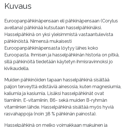
Kuvaus
Euroopanpähkinäpensaan eli pähkinäpensaan (Corylus
avellana) pähkinää kutsutaan hasselpähkinäksi.
Hasselpähkinä on yksi yleisimmistä vastaantulevista
pähkinöistä. Nimensä mukaisesti
Euroopanpähkinäpensasta löytyy lähes koko
Euroopasta. Ihmisen ja hasselpähkinän historia on pitkä,
sillä pähkinöitä tiedetään käytetyn ihmisravinnoksi jo
kivikaudella.
Muiden pähkinöiden tapaan hasselpähkinä sisältää
paljon terveyttä edistäviä ainesosia, kuten magnesiumia,
kaliumia ja kasiumia. Lisäksi hasselpähkinät ovat
tiamiinin, E-vitamiinin, B6- sekä muiden B-ryhmän
vitamiinien lähde. Hasselpähkinä sisältää myös hyviä
rasvahappoja (noin 38 % pähkinän painosta).
Hasselpähkinä on melko voimakkaan makuinen ja