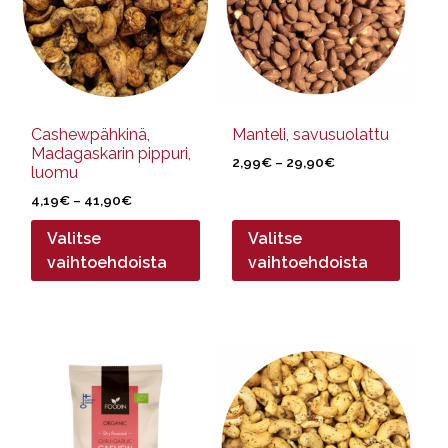
muunnelma.
muunnelma.
Voit
Voit
tehdä
tehdä
valinnat
valinnat
tuotteen
tuotteen
sivulla.
sivulla.
Cashewpähkinä,
Manteli, savusuolattu
Madagaskarin pippuri,
Hintaluokka:
2,99
€
–
29,90
€
luomu
2,99€
Hintaluokka:
4,19
€
–
41,90
€
-
4,19€
29,90€
Valitse
Valitse
-
41,90€
vaihtoehdoista
vaihtoehdoista
Tällä
tuotteella
on
useampi