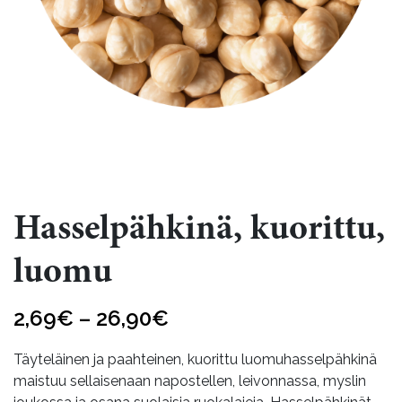
Hasselpähkinä, kuorittu,
luomu
Hintaluokka:
2,69
€
–
26,90
€
2,69€
Täyteläinen ja paahteinen, kuorittu luomuhasselpähkinä
-
maistuu sellaisenaan napostellen, leivonnassa, myslin