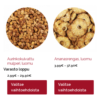
Tällä
Tällä
tuotteella
tuotteella
on
on
useampi
useampi
muunnelma.
muunnelma.
Voit
Voit
tehdä
tehdä
valinnat
valinnat
tuotteen
tuotteen
sivulla.
sivulla.
Aurinkokuivattu
Ananasrengas, luomu
mulperi, luomu
Hintaluokka:
3,99
€
–
37,90
€
Varasto loppu
3,99€
-
Hintaluokka:
2,99
€
–
29,90
€
37,90€
2,99€
Valitse
Valitse
-
29,90€
vaihtoehdoista
vaihtoehdoista