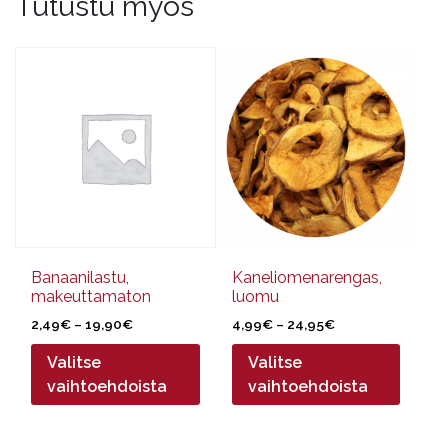
Tutustu myös
Tällä
Tällä
tuotteella
tuotteella
on
on
useampi
useampi
muunnelma.
muunnelma.
Voit
Voit
tehdä
tehdä
valinnat
valinnat
tuotteen
tuotteen
sivulla.
sivulla.
Banaanilastu,
Kaneliomenarengas,
makeuttamaton
luomu
Hintaluokka:
Hintaluokka:
2,49
€
–
19,90
€
4,99
€
–
24,95
€
2,49€
4,99€
Valitse
Valitse
-
-
19,90€
24,95€
vaihtoehdoista
vaihtoehdoista