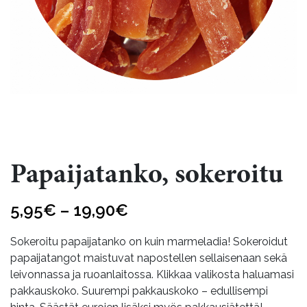
Papaijatanko, sokeroitu
Hintaluokka:
5,95
€
–
19,90
€
5,95€
Sokeroitu papaijatanko on kuin marmeladia! Sokeroidut
-
papaijatangot maistuvat napostellen sellaisenaan sekä
leivonnassa ja ruoanlaitossa. Klikkaa valikosta haluamasi
19,90€
pakkauskoko. Suurempi pakkauskoko – edullisempi