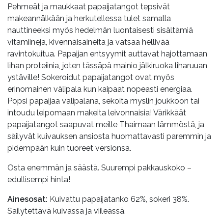
Pehmeät ja maukkaat papaijatangot tepsivät
makeannälkään ja herkutellessa tulet samalla
nauttineeksi myös hedelmän luontaisesti sisältämiä
vitamiineja, kivennäisaineita ja vatsaa hellivää
ravintokuitua. Papaijan entsyymit auttavat hajottamaan
lihan proteiinia, joten tässäpä mainio jälkiruoka liharuuan
ystäville! Sokeroidut papaijatangot ovat myös
erinomainen välipala kun kaipaat nopeasti energiaa.
Popsi papaijaa välipalana, sekoita myslin joukkoon tai
intoudu leipomaan makeita leivonnaisia! Värikkäät
papaijatangot saapuvat meille Thaimaan lämmöstä, ja
säilyvät kuivauksen ansiosta huomattavasti paremmin ja
pidempään kuin tuoreet versionsa.
Osta enemmän ja säästä. Suurempi pakkauskoko –
edullisempi hinta!
Ainesosat:
Kuivattu papaijatanko 62%, sokeri 38%.
Säilytettävä kuivassa ja viileässä.