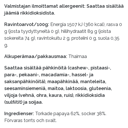
Valmistajan ilmoittamat allergeenit: Saattaa sisältää
jäämiä rikkidioksidista.
Ravintoarvot/100g:
Energia 1507 kJ (360 kcal), rasva 0
g (josta tyydyttyneitä 0 g), hiilihydraatit 89 g (joista
sokereita 74 g), ravintokuitu 2 g, proteiini 0 g, suola 0,35
g.
Alkuperämaa/pakkausmaa:
Thaimaa
Saattaa sisältää pähkinöitä (cashew-, pistaasi-,
para-, pekaani-, macadamia-, hassel- ja
saksanpähkinöitä), maapähkinää, manteleita,
seesaminsiemeniä, maitoa, laktoosia, gluteenia,
viljoja (vehnä, ohra, kaura, ruis), rikkidioksidia
(sulfiitit) ja soijaa.
Ingredienser:
Torkade papaya 62%, socker 38%.
Förvaras torrts och svalt.