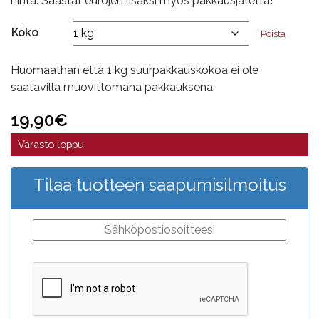
hinta. Säästät eurojen lisäksi myös pakkausjätettä!
Koko
Poista
Huomaathan että 1 kg suurpakkauskokoa ei ole
saatavilla muovittomana pakkauksena.
19,90
€
Varasto loppu
Tilaa tuotteen saapumisilmoitus