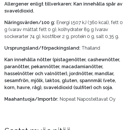
Allergener enligt tillverkaren: Kan innehålla spår av
svaveldioxid.
Näringsvärden/100 g:
Energi 1507 kJ (360 kcal), fett 0
g (varav mättat fett 0 g), kolhydrater 89 g (varav
sockerarter 74 g), kostfiber 2 g, protein 0 g, salt 0,35 g.
Ursprungsland/förpackingsland:
Thailand
Kan innehålla nötter (pistagenötter, cashewnötter,
paranötter, pekannötter, macadamianötter,
hasselnötter och valnötter), jordnötter, mandlar,
sesamfrön, mjölk, laktos, gluten, spannmål (vete,
korn, havre, råg), svaveldioxid (sulfiter) och soja.
Maahantuoja/Importör:
Nopeat Naposteltavat Oy