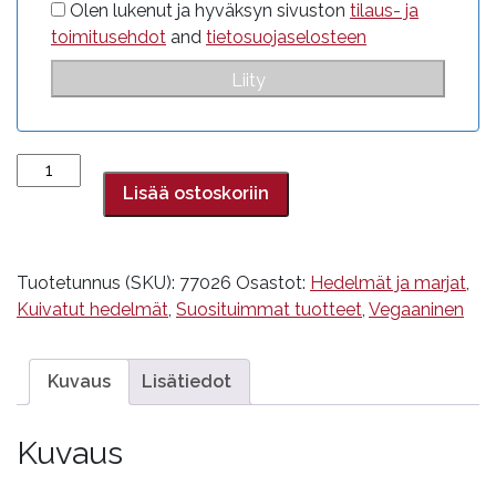
Olen lukenut ja hyväksyn sivuston
tilaus- ja
toimitusehdot
and
tietosuojaselosteen
Papaijatanko,
sokeroitu
Lisää ostoskoriin
määrä
Tuotetunnus (SKU):
77026
Osastot:
Hedelmät ja marjat
,
Kuivatut hedelmät
,
Suosituimmat tuotteet
,
Vegaaninen
Kuvaus
Lisätiedot
Kuvaus