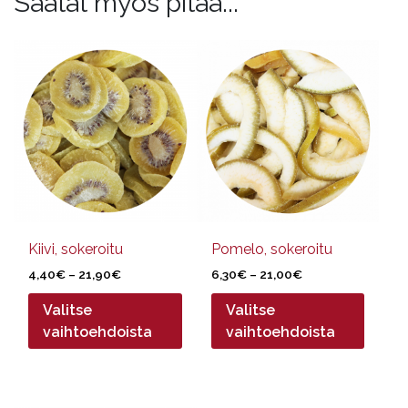
Saatat myös pitää...
Tällä
Tällä
tuotteella
tuotteella
on
on
useampi
useampi
muunnelma.
muunnelma.
Voit
Voit
tehdä
tehdä
valinnat
valinnat
tuotteen
tuotteen
sivulla.
sivulla.
Kiivi, sokeroitu
Pomelo, sokeroitu
Hintaluokka:
Hintaluokka:
4,40
€
–
21,90
€
6,30
€
–
21,00
€
4,40€
6,30€
Valitse
Valitse
-
-
21,90€
21,00€
vaihtoehdoista
vaihtoehdoista