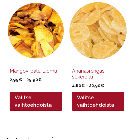
Tällä
Tällä
tuotteella
tuotteella
on
on
useampi
useampi
muunnelma.
muunnelma.
Voit
Voit
tehdä
tehdä
valinnat
valinnat
tuotteen
tuotteen
sivulla.
sivulla.
Mangoviipale, luomu
Ananasrengas,
sokeroitu
Hintaluokka:
2,99
€
–
29,90
€
Hintaluokka:
2,99€
4,60
€
–
22,90
€
4,60€
-
Valitse
Valitse
-
29,90€
22,90€
vaihtoehdoista
vaihtoehdoista