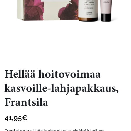
Hellää hoitovoimaa
kasvoille-lahjapakkaus,
Frantsila
41,95
€