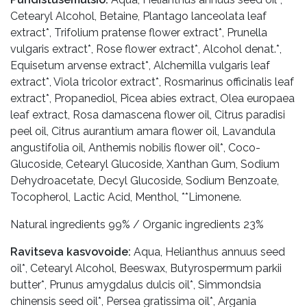
Cetearyl Alcohol, Betaine, Plantago lanceolata leaf
extract*, Trifolium pratense flower extract*, Prunella
vulgaris extract*, Rose flower extract*, Alcohol denat.*,
Equisetum arvense extract*, Alchemilla vulgaris leaf
extract*, Viola tricolor extract*, Rosmarinus officinalis leaf
extract*, Propanediol, Picea abies extract, Olea europaea
leaf extract, Rosa damascena flower oil, Citrus paradisi
peel oil, Citrus aurantium amara flower oil, Lavandula
angustifolia oil, Anthemis nobilis flower oil*, Coco-
Glucoside, Cetearyl Glucoside, Xanthan Gum, Sodium
Dehydroacetate, Decyl Glucoside, Sodium Benzoate,
Tocopherol, Lactic Acid, Menthol, **Limonene.
Natural ingredients 99% / Organic ingredients 23%
Ravitseva kasvovoide:
Aqua, Helianthus annuus seed
oil*, Cetearyl Alcohol, Beeswax, Butyrospermum parkii
butter*, Prunus amygdalus dulcis oil*, Simmondsia
chinensis seed oil*, Persea gratissima oil*, Argania