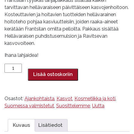
Frantsilan tyylikäs lahjapakkaus sisältää kaiken
tarvittavan hellävaraiseen päivittäiseen kasvojenhoitoon.
Kosteuttavien ja hoitavien tuotteiden hellävarainen
hoitoteho pohjaa kasviuutteisiin, joiden raaka-aineet
kerätään Frantsilan omilta pelloilta. Pakkaus sisältää
Hellävaraisen puhdistusemulsion ja Ravitsevan
kasvovoiteen.
Ihana lahjaidea!
Hellää
hoitovoimaa
Lisää ostoskoriin
kasvoille-
lahjapakkaus,
Frantsila
Osastot:
Ajankohtaista
,
Kasvot
,
Kosmetiikka ja koti
,
määrä
Suomessa valmistetut
,
Suosittelemme
,
Uutta
Kuvaus
Lisätiedot