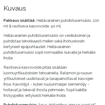
Kuvaus
Pakkaus sisältää:
Hellävarainen puhdistusemulsio, 100
ml & ravitseva kasvovoide, 40 ml.
Hellävarainen puhdistusemulsio on vesiliukoinen ja
puhdistaa tehokkaasti meikin sekä ihohuokosiin
kertyneet epäpuhtaudet. Hellävarainen
puhdistusemulsio sopii normaalille, kuivalle ja herkälle
iholle.
Ravitseva kasvovoide pitää sisällään
luomuyrttiuutoksien tehoaineita. Ratamon ja ruusun
yrttiuutokset uudistavat ja tasapainottavat kasvojen
ihoa. Kasviöljyt – kuten ruusunmarjan siemenöljy –
hoitavat ja tekevät ihosta pehmeän. Sopii kaikille
ihotyypeille, erityisesti herkälle iholle.
Puhdistusemulsio:
Aqua, Helianthus annuus seed oil*,