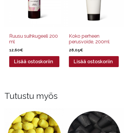
Ruusu suihkugeeli 200
Koko perheen
ml
perusvoide, 200ml
12,60
€
28,05
€
Lisää ostoskoriin
Lisää ostoskoriin
Tutustu myös
Tällä
Tällä
tuotteella
tuotteella
on
on
useampi
useampi