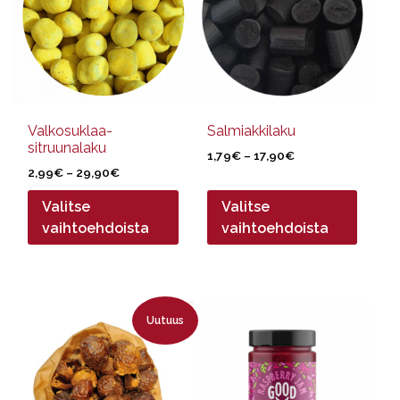
muunnelma.
muunnelma.
Voit
Voit
tehdä
tehdä
valinnat
valinnat
tuotteen
tuotteen
sivulla.
sivulla.
Valkosuklaa-
Salmiakkilaku
sitruunalaku
Hintaluokka:
1,79
€
–
17,90
€
Hintaluokka:
2,99
€
–
29,90
€
1,79€
2,99€
-
Valitse
Valitse
-
17,90€
29,90€
vaihtoehdoista
vaihtoehdoista
Tällä
Uutuus
tuotteella
on
useampi
muunnelma.