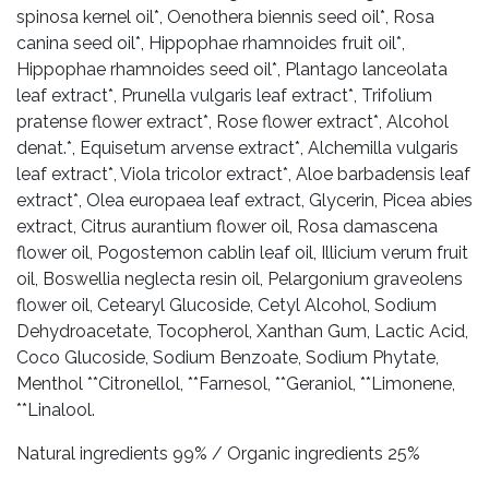
spinosa kernel oil*, Oenothera biennis seed oil*, Rosa
canina seed oil*, Hippophae rhamnoides fruit oil*,
Hippophae rhamnoides seed oil*, Plantago lanceolata
leaf extract*, Prunella vulgaris leaf extract*, Trifolium
pratense flower extract*, Rose flower extract*, Alcohol
denat.*, Equisetum arvense extract*, Alchemilla vulgaris
leaf extract*, Viola tricolor extract*, Aloe barbadensis leaf
extract*, Olea europaea leaf extract, Glycerin, Picea abies
extract, Citrus aurantium flower oil, Rosa damascena
flower oil, Pogostemon cablin leaf oil, Illicium verum fruit
oil, Boswellia neglecta resin oil, Pelargonium graveolens
flower oil, Cetearyl Glucoside, Cetyl Alcohol, Sodium
Dehydroacetate, Tocopherol, Xanthan Gum, Lactic Acid,
Coco Glucoside, Sodium Benzoate, Sodium Phytate,
Menthol **Citronellol, **Farnesol, **Geraniol, **Limonene,
**Linalool.
Natural ingredients 99% / Organic ingredients 25%