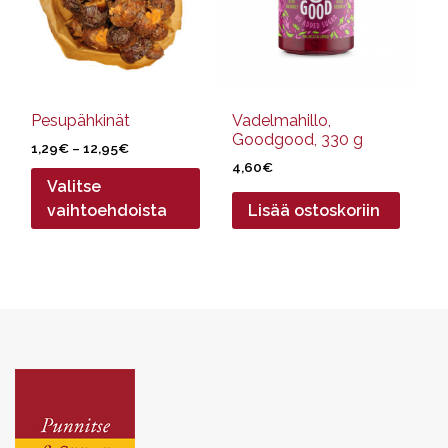
Voit
tehdä
valinnat
tuotteen
sivulla.
Pesupähkinät
Vadelmahillo,
Goodgood, 330 g
Hintaluokka:
1,29
€
–
12,95
€
1,29€
4,60
€
Valitse
-
12,95€
vaihtoehdoista
Lisää ostoskoriin