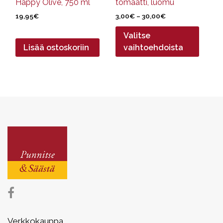
Happy Olive, 750 ml
tomaatti, luomu
Hintaluokka:
19,95
€
3,00
€
–
30,00
€
3,00€
Valitse
-
30,00€
Lisää ostoskoriin
vaihtoehdoista
Verkkokauppa