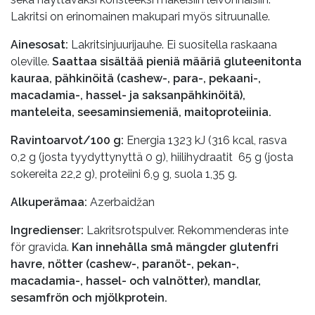
Lakritsi on erinomainen makupari myös sitruunalle.
Ainesosat:
Lakritsinjuurijauhe. Ei suositella raskaana
oleville.
Saattaa sisältää pieniä määriä gluteenitonta
kauraa, pähkinöitä (cashew-, para-, pekaani-,
macadamia-, hassel- ja saksanpähkinöitä),
manteleita, seesaminsiemeniä, maitoproteiinia.
Ravintoarvot/100 g:
Energia 1323 kJ (316 kcal, rasva
0,2 g (josta tyydyttynyttä 0 g), hiilihydraatit 65 g (josta
sokereita 22,2 g), proteiini 6,9 g, suola 1,35 g.
Alkuperämaa:
Azerbaidžan
Ingredienser:
Lakritsrotspulver. Rekommenderas inte
för gravida.
Kan innehålla små mängder glutenfri
havre, nötter (cashew-, paranöt-, pekan-,
macadamia-, hassel- och valnötter), mandlar,
sesamfrön och mjölkprotein.