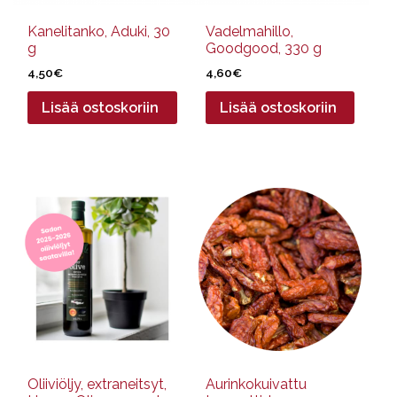
Kanelitanko, Aduki, 30
Vadelmahillo,
g
Goodgood, 330 g
4,50
€
4,60
€
Lisää ostoskoriin
Lisää ostoskoriin
Tällä
tuotteella
on
useampi
muunnelma.
Voit
tehdä
valinnat
tuotteen
sivulla.
Oliiviöljy, extraneitsyt,
Aurinkokuivattu