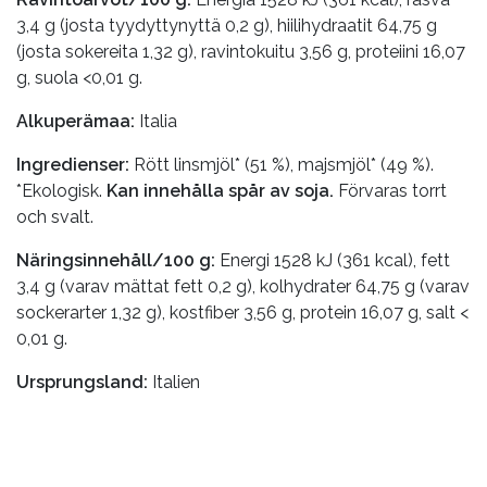
3,4 g (josta tyydyttynyttä 0,2 g), hiilihydraatit 64,75 g
(josta sokereita 1,32 g), ravintokuitu 3,56 g, proteiini 16,07
g, suola <0,01 g.
Alkuperämaa:
Italia
Ingredienser:
Rött linsmjöl* (51 %), majsmjöl* (49 %).
*Ekologisk.
Kan innehålla spår av soja.
Förvaras torrt
och svalt.
Näringsinnehåll/100 g:
Energi 1528 kJ (361 kcal), fett
3,4 g (varav mättat fett 0,2 g), kolhydrater 64,75 g (varav
sockerarter 1,32 g), kostfiber 3,56 g, protein 16,07 g, salt <
0,01 g.
Ursprungsland:
Italien