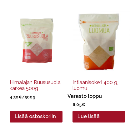
Himalajan Ruususuola,
Intiaanisokeri 400 g,
karkea 500g
luomu
Varasto loppu
4,30
€
/500g
6,05
€
Lisää ostoskoriin
Lue lisää