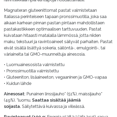
Magnateran gluteenittomat pastat valmistetaan
Italiassa perinteiseen tapaan pronssimuotilla, joka saa
aikaan karhean pinnan pastan pintaan mahdollistaen
pastakastikkeen optimaalisen tarttuvuuden. Pastat
kuivataan hitaasti matalalla lämmössä, jotta niiden
maku, tekstuuri ja ravintoaineet säilyvät parhaiten. Pastat
eivät sisällä lisättyä sokeria, säilöntä-, emulgointi-, tai
väriaineita tai GMO-muunneltuja ainesosia.
• Luomuainesosista valmistettu
• Pronssimuotilla valmistettu
• Gluteeniton, lisäaineeton, vegaaninen ja GMO-vapaa
• Kuidun lähde
Ainesosat:
Punainen linssijauho* (51%), maissijauho*
(49%). *luomu.
Saattaa sisältää jäämiä
soijasta.
Säilytettävä kuivassa ja viileässä.
Ravintoarvot/100 g:
Energia 1528 kJ (361 kcal), rasva