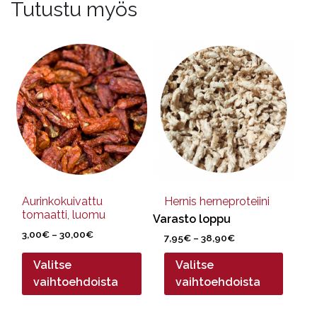
Tutustu myös
Tällä
Tällä
tuotteella
tuotteella
on
on
useampi
useampi
muunnelma.
muunnelma.
Voit
Voit
tehdä
tehdä
valinnat
valinnat
tuotteen
tuotteen
sivulla.
sivulla.
Aurinkokuivattu
Hernis herneproteiini
tomaatti, luomu
Varasto loppu
Hintaluokka:
3,00
€
–
30,00
€
Hintaluokka:
7,95
€
–
38,90
€
3,00€
7,95€
-
Valitse
Valitse
-
30,00€
38,90€
vaihtoehdoista
vaihtoehdoista