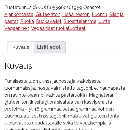
luomu,
Tuotetunnus (SKU):
8055960161959
Osastot:
Magnatera
Ajankohtaista
,
Gluteeniton
,
Lisäaineeton
,
Luomu
,
Riisit ja
määrä
pastat
,
Ruoka
,
Ruokavaliot
,
Suosittelemme
,
Uutta
,
Vegaaninen
,
Vegaaniset ruokatuotteet
Kuvaus
Lisätiedot
Kuvaus
Punaisesta luomulinssijauhosta ja valkoisesta
luomumaissijauhosta valmistettu taglioni, eli nauhapasta
on ravinteikkaampi valinta pastaruokiin. Magnateran
gluteeniton linssitaglioni sisältää vain kasviperäistä
proteiinia – yli 16 grammaa sataa grammaa kohden.
Luomulaatuiset linssitaglionit maistuvat gluteenitonta
ruokavaliota noudattavalle sekä terveellisempiä ja
ravinteikkaampia elintapoja noudattavalle.