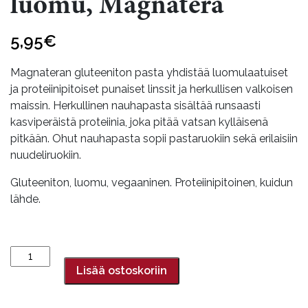
luomu, Magnatera
5,95
€
Magnateran gluteeniton pasta yhdistää luomulaatuiset
ja proteiinipitoiset punaiset linssit ja herkullisen valkoisen
maissin. Herkullinen nauhapasta sisältää runsaasti
kasviperäistä proteiinia, joka pitää vatsan kylläisenä
pitkään. Ohut nauhapasta sopii pastaruokiin sekä erilaisiin
nuudeliruokiin.
Gluteeniton, luomu, vegaaninen. Proteiinipitoinen, kuidun
lähde.
Punainen
linssitagliolini,
Lisää ostoskoriin
250
g,